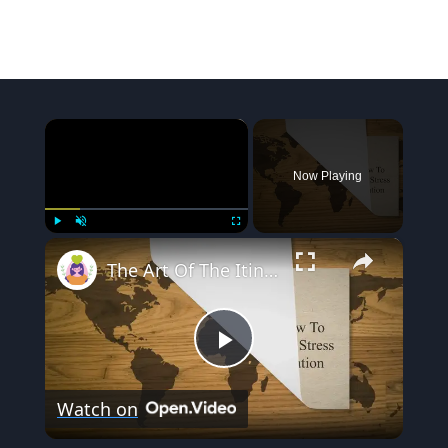
×
Now Playing
×
Play
Unmute
Fullscreen
The Art Of The Itinerary: How To Make A Plan That Doesn’t Stress You And Enhances Your Vacation
Play
Watch on
Video