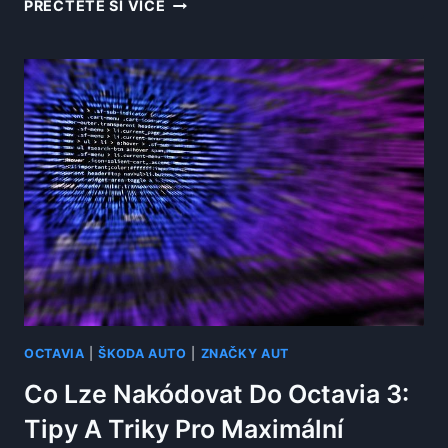
CO
PŘEČTĚTE SI VÍCE
VŠE
NA
OPRAVU
RUČNÍ
BRZDY
OCTAVIA
1?
KOMPLETNÍ
SEZNAM
DÍLŮ
A
NÁŘADÍ
OCTAVIA
|
ŠKODA AUTO
|
ZNAČKY AUT
Co Lze Nakódovat Do Octavia 3:
Tipy A Triky Pro Maximální