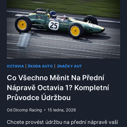
OCTAVIA?
DŮLEŽITÉ
INFORMACE
PRO
MAJITELE
OCTAVIA
|
ŠKODA AUTO
|
ZNAČKY AUT
Co Všechno Měnit Na Přední
Nápravě Octavia 1? Kompletní
Průvodce Údržbou
Od
Dicomp Racing
15 ledna, 2026
Chcete provést údržbu na přední nápravě vaší