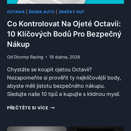
OCTAVIA
|
ŠKODA AUTO
|
ZNAČKY AUT
Co Kontrolovat Na Ojeté Octavii:
10 Klíčových Bodů Pro Bezpečný
Nákup
Od
Dicomp Racing
18 dubna, 2026
Chystáte se koupit ojetou Octavii?
Nezapomeňte si prověřit ty nejklíčovější body,
abyste měli jistotu bezpečného nákupu.
Sledujte naše 10 tipů a kupujte s klidnou myslí.
CO
PŘEČTĚTE SI VÍCE
KONTROLOVAT
NA
OJETÉ
×