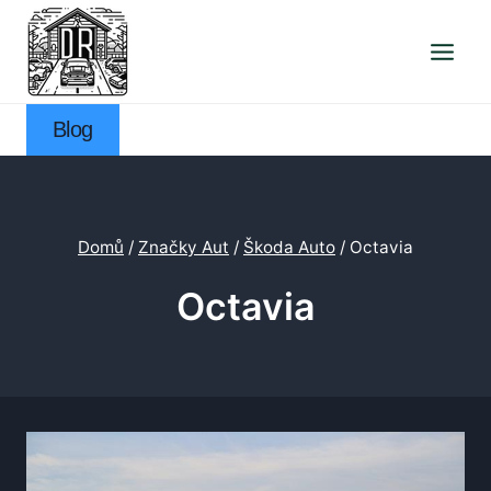
Přeskočit
na
obsah
Blog
Domů
/
Značky Aut
/
Škoda Auto
/
Octavia
Octavia