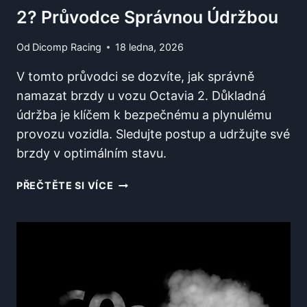
2? Průvodce Správnou Údržbou
Od
Dicomp Racing
18 ledna, 2026
V tomto průvodci se dozvíte, jak správně
namazat brzdy u vozu Octavia 2. Důkladná
údržba je klíčem k bezpečnému a plynulému
provozu vozidla. Sledujte postup a udržujte své
brzdy v optimálním stavu.
CO
PŘEČTĚTE SI VÍCE
NAMAZAT
NA
BRZDÁCH
OCTAVIA
2?
PRŮVODCE
SPRÁVNOU