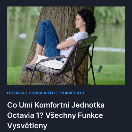
KONTROLUJE
U
ŠKODA
OCTAVIA
PŘI
180
000
KM?
DŮLEŽITÉ
BODY
SERVISU
OCTAVIA
|
ŠKODA AUTO
|
ZNAČKY AUT
Co Umí Komfortní Jednotka
Octavia 1? Všechny Funkce
Vysvětleny