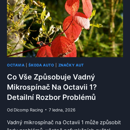
PŘESNÁ
LOKACE
PRO
RYCHLOU
DIAGNOSTIKU
OCTAVIA
|
ŠKODA AUTO
|
ZNAČKY AUT
Co Vše Způsobuje Vadný
Mikrospínač Na Octavii 1?
Detailní Rozbor Problémů
Od
Dicomp Racing
7 ledna, 2026
Vadný mikrospínač na Octavii 1 může způsobit