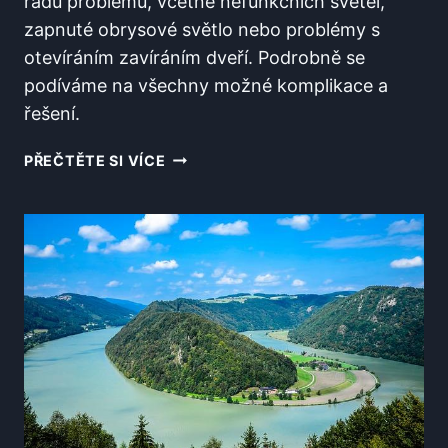
řadu problémů, včetně nefunkčních světel,
zapnuté obrysové světlo nebo problémy s
otevíráním zavíráním dveří. Podrobně se
podíváme na všechny možné komplikace a
řešení.
CO
PŘEČTĚTE SI VÍCE
VŠE
ZPŮSOBUJE
VADNÝ
MIKROSPÍNAČ
NA
OCTAVII
1?
DETAILNÍ
ROZBOR
PROBLÉMŮ