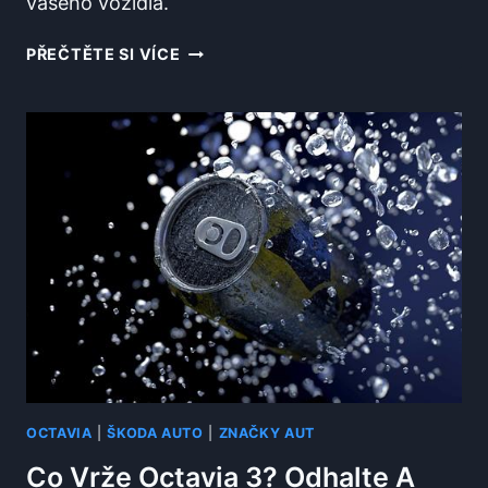
vašeho vozidla.
KDY
PŘEČTĚTE SI VÍCE
MĚNIT
PALIVOVÝ
FILTR
OCTAVIA?
OPTIMÁLNÍ
INTERVALY
PRO
VŠECHNY
MOTORY
OCTAVIA
|
ŠKODA AUTO
|
ZNAČKY AUT
Co Vrže Octavia 3? Odhalte A