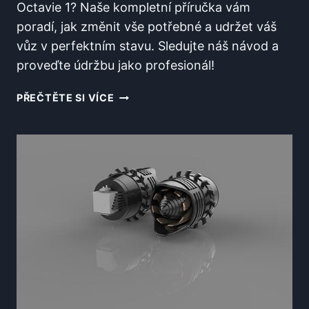
Octavie 1? Naše kompletní příručka vám
poradí, jak změnit vše potřebné a udržet váš
vůz v perfektním stavu. Sledujte náš návod a
proveďte údržbu jako profesionál!
CO
PŘEČTĚTE SI VÍCE
VŠECHNO
MĚNIT
NA
PŘEDNÍ
NÁPRAVĚ
OCTAVIA
1?
KOMPLETNÍ
PRŮVODCE
ÚDRŽBOU