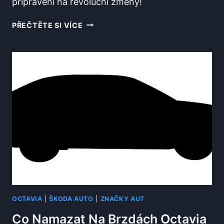
připraveni na revoluční změny!
KDY
PŘEČTĚTE SI VÍCE
BUDE
NOVÁ
OCTAVIA?
EXKLUZIVNÍ
INFORMACE
O
PŘÍŠTÍ
GENERACI
OCTAVIA
|
ŠKODA AUTO
|
ZNAČKY AUT
Co Namazat Na Brzdách Octavia