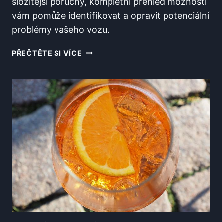
složitější poruchy, kompletní přehled možností
vám pomůže identifikovat a opravit potenciální
problémy vašeho vozu.
CO
PŘEČTĚTE SI VÍCE
ODHALÍ
DIAGNOSTIKA
AUTA
OCTAVIE?
KOMPLETNÍ
PŘEHLED
MOŽNOSTÍ