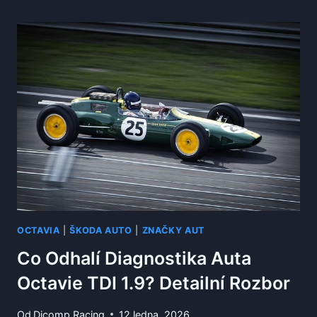
DO
OCTAVIE
1?
NEJSPOLEHLIVĚJŠÍ
VARIANTY
PRO
STARŠÍ
MODEL
OCTAVIA
|
ŠKODA AUTO
|
ZNAČKY AUT
Co Odhalí Diagnostika Auta
Octavie TDI 1.9? Detailní Rozbor
Od
Dicomp Racing
12 ledna, 2026