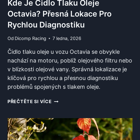
Kde Je Čidlo Tlaku Oleje
Octavia? Přesná Lokace Pro
Rychlou Diagnostiku
Od
Dicomp Racing
7 ledna, 2026
Čidlo tlaku oleje u vozu Octavia se obvykle
nachází na motoru, poblíž olejového filtru nebo
v blízkosti olejové vany. Správná lokalizace je
klíčová pro rychlou a přesnou diagnostiku
problémů spojených s tlakem oleje.
KDE
PŘEČTĚTE SI VÍCE
JE
ČIDLO
TLAKU
OLEJE
OCTAVIA?