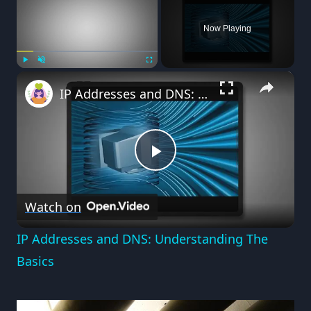
OCTAVII:
10
Now Playing
KLÍČOVÝCH
BODŮ
PRO
×
Play
Unmute
Fullscreen
BEZPEČNÝ
IP Addresses and DNS: Understanding The Basics
NÁKUP
Play
Watch on
Video
IP Addresses and DNS: Understanding The
Basics