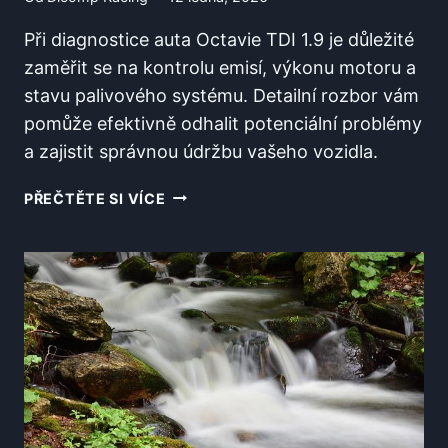
Při diagnostice auta Octavie TDI 1.9 je důležité
zaměřit se na kontrolu emisí, výkonu motoru a
stavu palivového systému. Detailní rozbor vám
pomůže efektivně odhalit potenciální problémy
a zajistit správnou údržbu vašeho vozidla.
CO
PŘEČTĚTE SI VÍCE
ODHALÍ
DIAGNOSTIKA
AUTA
OCTAVIE
TDI
1.9?
DETAILNÍ
ROZBOR