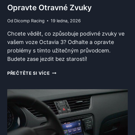
Opravte Otravné Zvuky
Od
Dicomp Racing
19 ledna, 2026
Chcete vědět, co způsobuje podivné zvuky ve
vašem voze Octavia 3? Odhalte a opravte
problémy s tímto užitečným průvodcem.
Budete zase jezdit bez starostí!
CO
PŘEČTĚTE SI VÍCE
VRŽE
OCTAVIA
3?
ODHALTE
A
OPRAVTE
OTRAVNÉ
ZVUKY