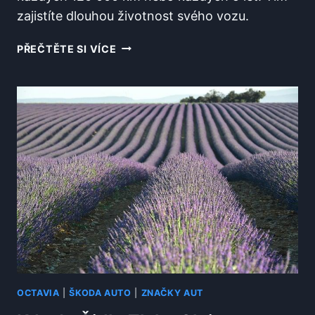
zajistíte dlouhou životnost svého vozu.
KDY
PŘEČTĚTE SI VÍCE
MĚNIT
ROZVODY
OCTAVIA
3?
SPRÁVNÉ
INTERVALY
PRO
DLOUHOU
ŽIVOTNOST
OCTAVIA
|
ŠKODA AUTO
|
ZNAČKY AUT