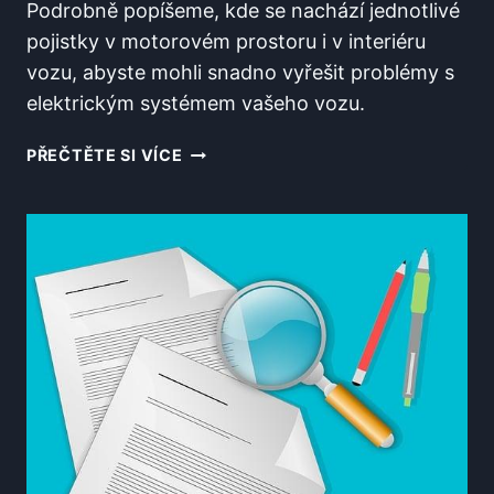
Podrobně popíšeme, kde se nachází jednotlivé
pojistky v motorovém prostoru i v interiéru
vozu, abyste mohli snadno vyřešit problémy s
elektrickým systémem vašeho vozu.
KDE
PŘEČTĚTE SI VÍCE
JSOU
POJISTKY
OCTAVIA
2?
KOMPLETNÍ
MAPA
UMÍSTĚNÍ