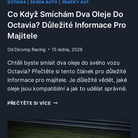
OCTAVIA
|
ŠKODA AUTO
|
ZNAČKY AUT
Co Když Smíchám Dva Oleje Do
Octavia? Důležité Informace Pro
Majitele
Od
Dicomp Racing
15 ledna, 2026
Chtěli byste smísit dva oleje do svého vozu
Octavia? Přečtěte si tento článek pro důležité
informace pro majitele. Je důležité vědět, jaké
oleje jsou kompatibilní a jak to udělat správně.
CO
PŘEČTĚTE SI VÍCE
KDYŽ
SMÍCHÁM
DVA
OLEJE
DO