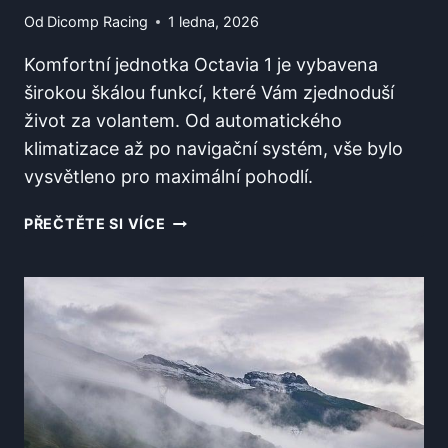
Od
Dicomp Racing
1 ledna, 2026
Komfortní jednotka Octavia 1 je vybavena
širokou škálou funkcí, které Vám zjednoduší
život za volantem. Od automatického
klimatizace až po navigační systém, vše bylo
vysvětleno pro maximální pohodlí.
CO
PŘEČTĚTE SI VÍCE
UMÍ
KOMFORTNÍ
JEDNOTKA
OCTAVIA
1?
VŠECHNY
FUNKCE
VYSVĚTLENY