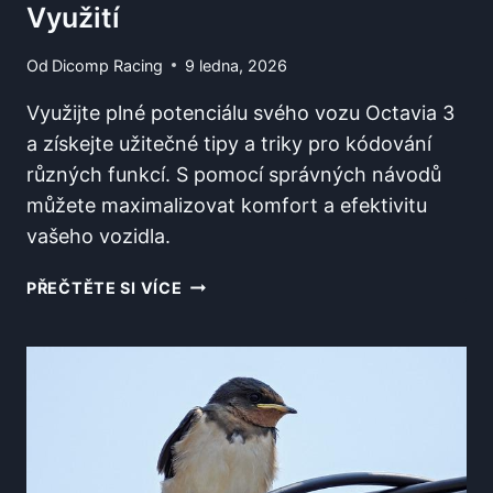
Využití
Od
Dicomp Racing
9 ledna, 2026
Využijte plné potenciálu svého vozu Octavia 3
a získejte užitečné tipy a triky pro kódování
různých funkcí. S pomocí správných návodů
můžete maximalizovat komfort a efektivitu
vašeho vozidla.
CO
PŘEČTĚTE SI VÍCE
LZE
NAKÓDOVAT
DO
OCTAVIA
3:
TIPY
A
TRIKY