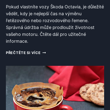
Pokud vlastníte vozy Škoda Octavia, je důležité
vědět, kdy je nejlepší čas na výměnu
řetězového nebo rozvodového řemene.
Správná údržba může prodloužit životnost
vašeho motoru. Čtěte dál pro užitečné
informace.
KDY
PŘEČTĚTE SI VÍCE
MĚNIT
ROZVODY
OCTAVIA?
DŮLEŽITÉ
INFORMACE
PRO
KAŽDÉHO
MAJITELE