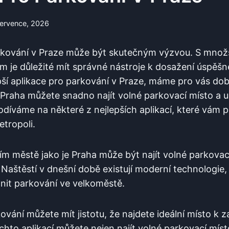
července, 2026
rkování ‌v ​Praze může být skutečným výzvou. S‌ množst
je důležité mít⁢ správné ‍nástroje⁤ k dosažení úspěšn
ší aplikace‍ pro parkování‍ v Praze,‍ máme⁤ pro vás do
raha ⁢můžete snadno ⁢najít volné parkovací‍ místo a uše
odíváme‌ na některé z nejlepších aplikací, které vám
etropoli.⁢
ícím⁢ městě⁣ jako je Praha může být najít volné parkovac
Naštěstí v ‍dnešní⁤ době existují moderní ‌technologi
adnit ​parkování⁣ ve velkoměstě.
ování můžete⁢ mít jistotu, že ⁣najdete ideální místo k
ěchto ⁢aplikací můžete nejen ‌najít volné parkovací místo,