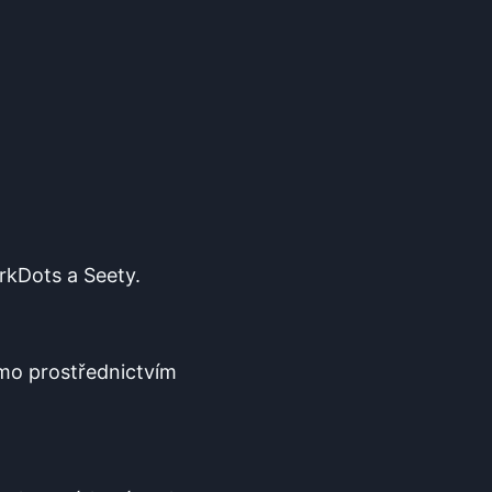
arkDots a Seety.
ímo prostřednictvím