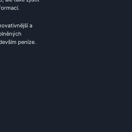
nformací.
inovativnější a
eplněných
ředevším peníze.