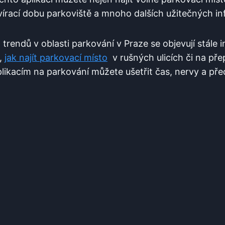
vírací dobu ⁤parkoviště⁢ a ⁤mnoho‌ dalších užitečných i
⁤ trendů v ​oblasti parkování v Praze se ​objevují stále ⁢
y,
jak ‍najít ​parkovací⁢ místo
​ v rušných ulicích či na př
 aplikacím na parkování můžete ušetřit ‍čas, ⁢nervy a p