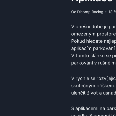
Od
Dicomp Racing
18 
V dnešní době ​je pa
omezeným prostorem ‍
‍Pokud hledáte nejlep
aplikacím parkování P
V tomto článku ⁤se p
⁤parkování v ‌rušné⁣ m
V‍ rychle se rozvíjej
skutečným ⁣oříškem. 
ulehčit život ⁤a⁣ usn
S aplikacemi na park
⁣vozidla. S ⁢pomocí⁤ t