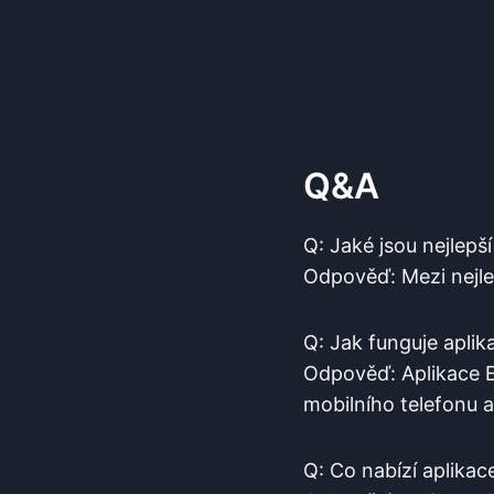
Q&A
Q: Jaké jsou‍ nejlepš
Odpověď: Mezi nejlep
Q: Jak funguje aplik
Odpověď: Aplikace Ea
⁤mobilního telefonu a
Q: Co nabízí aplika