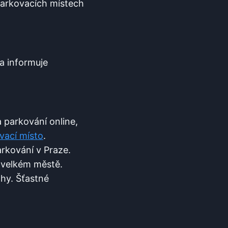
arkovacích‌ místech
a informuje‌
 parkování ‍online,
vací místo
.
arkování⁤ v Praze.
e velkém městě.
hy.⁤ Šťastné