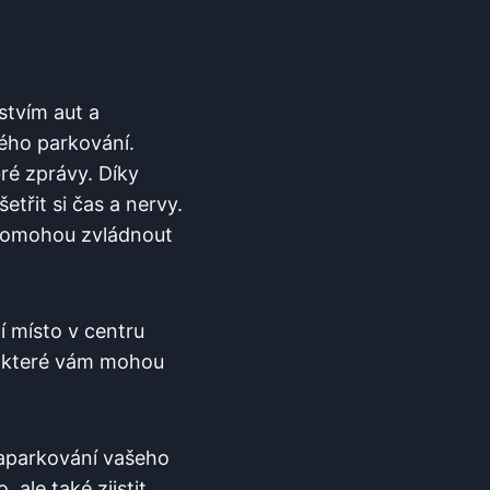
vím ​aut‌ a
ého‍ parkování.
bré zprávy. Díky
třit si čas a ⁤nervy.
​ pomohou zvládnout
í místo v‍ centru
e, které vám mohou
 zaparkování vašeho
 ale také ​zjistit