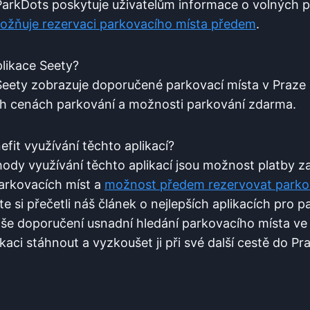
arkDots poskytuje uživatelům informace⁢ o volných ⁣p
ožňuje rezervaci parkovacího⁤ místa předem
.
plikace Seety?
eety zobrazuje‍ doporučené parkovací ⁣místa ‌v Praze 
ních cenách parkování ‍a možnosti parkování zdarma.
enefit využívání těchto aplikací?
ody využívání těchto aplikací ‌jsou ⁢možnost ⁢platby‍ za
parkovacích míst ⁤a
možnost předem rezervovat parko
e si přečetli ​náš‍ článek o nejlepších aplikacích pro p
e ‍doporučení‌ usnadní hledání ⁣parkovacího místa v
ci stáhnout a ​vyzkoušet ji při​ své další cestě do ⁤Pra