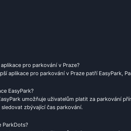
í aplikace pro parkování ⁢v⁤ Praze?
ší aplikace pro parkování v Praze patří​ EasyPark, P
ace⁣ EasyPark?
syPark umožňuje‌ uživatelům ⁣platit za ⁣parkování⁤ př
 sledovat ‌zbývající čas⁢ parkování.
ce ParkDots?