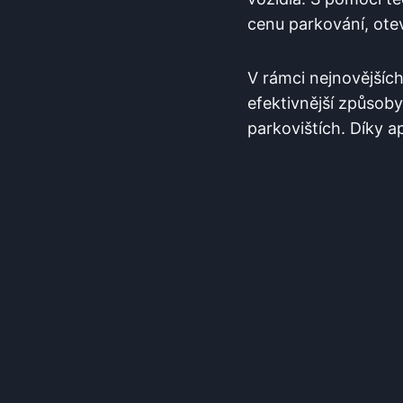
cenu ​parkování,⁣ ote
V‍ rámci⁢ nejnovějších
efektivnější​ způsob
‍parkovištích.‍ Díky​