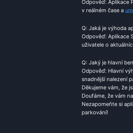
Odpověď: Aplikace P
v reálném čase a
um
Q:‍ Jaká je výhoda a
Odpověď: ​Aplikace S
uživatele⁤ o‌ aktuál
Q: Jaký je ⁢hlavní⁣ b
Odpověď:​ Hlavní ‍výh
snadnější nalezení⁢ 
Děkujeme⁢ vám, že jst
Doufáme, že vám naš
Nezapomeňte si aplika
parkování!