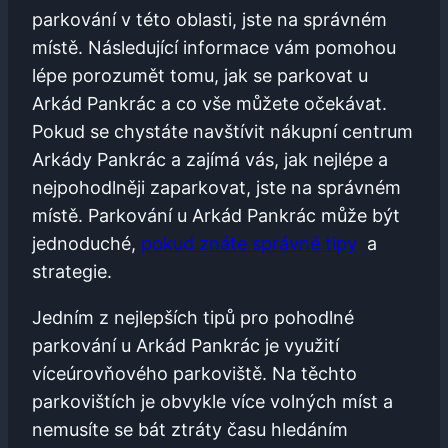
parkování v ⁢této oblasti, ​jste na správném
místě. Následující informace vám pomohou
lépe porozumět tomu, jak​ se parkovat u
Arkád Pankrác a ⁤co ​vše ​můžete očekávat.⁣
Pokud se⁣ chystáte navštívit nákupní⁢ centrum
Arkády Pankrác ⁤a zajímá vás,⁢ jak nejlépe a
nejpohodlněji zaparkovat, jste ⁢na správném
místě. Parkování u Arkád Pankrác může být
jednoduché,
pokud znáte ⁣správné⁤ tipy
⁣ a
strategie.
Jedním z ⁤nejlepších tipů pro pohodlné⁢
parkování ⁢u Arkád Pankrác‌ je využití⁢
víceúrovňového‍ parkoviště. Na těchto⁤
parkovištích je obvykle více volných ⁣míst a
‍nemusíte⁣ se bát⁤ ztráty času hledáním