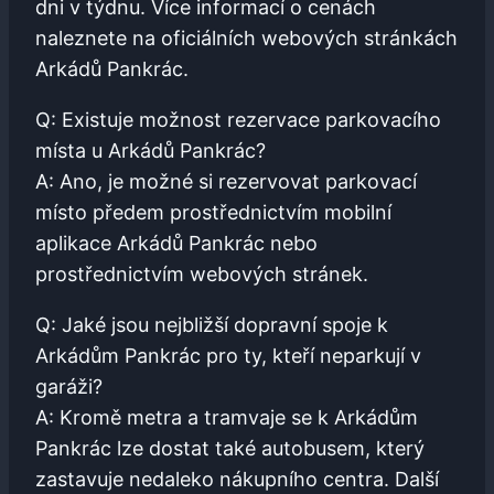
dni v⁣ týdnu. Více ‍informací o cenách
naleznete na oficiálních webových stránkách
Arkádů Pankrác.
Q: Existuje možnost rezervace‍ parkovacího
místa u Arkádů Pankrác?
A: Ano, je ⁤možné⁢ si⁢ rezervovat parkovací
místo ‌předem prostřednictvím mobilní
aplikace Arkádů ⁣Pankrác nebo
prostřednictvím webových stránek.
Q: Jaké jsou nejbližší dopravní spoje k
Arkádům Pankrác pro ty, kteří neparkují ‍v⁣
garáži?
A: Kromě metra ⁢a tramvaje se k⁣ Arkádům
Pankrác lze dostat⁣ také autobusem, ⁢který
⁣zastavuje nedaleko nákupního⁣ centra. Další