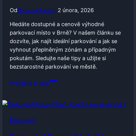
Brno
Od
Dicomp Racing
2 února, 2026
Hledáte dostupné a cenově výhodné
parkovací místo v Brně? V našem článku se
dozvíte, jak najít ideální parkování a jak se
vyhnout přeplněným zónám a případným
pokutám. Sledujte naše tipy a užijte si
bezstarostné parkování ve městě.
Parkování
Přečtěte si více
v
Brně
Cena:
Jak
Parkování
Najít
Výhodné