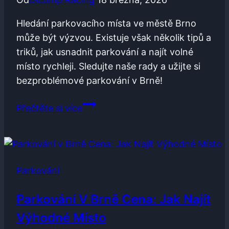
Hledání parkovacího místa ve městě Brno
může být výzvou. Existuje však několik tipů a
triků, jak usnadnit parkování a najít volné
místo rychleji. Sledujte naše rady a užijte si
bezproblémové parkování v Brně!
Parkování
Přečtěte si více
v
Brně:
Jak
najít
Parkování
parkovací
místo
Parkování V Brně Cena: Jak Najít
ve
Výhodné Místo
městě