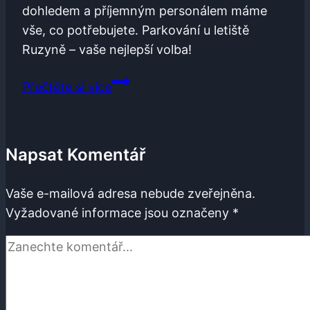
dohledem a příjemným personálem máme
vše, co potřebujete. Parkování u letiště
Ruzyně – vaše nejlepší volba!
Parkování
Přečtěte si více
na
letišti
Praha
Napsat Komentář
Ruzyně:
Parkujte
Vaše e-mailová adresa nebude zveřejněna.
u
Vyžadované informace jsou označeny
*
letiště
Ruzyně