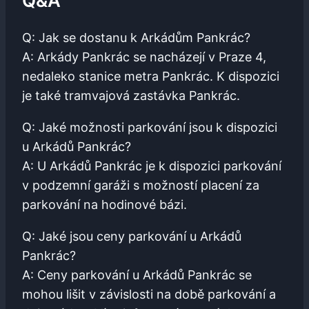
Q&A
Q: Jak‍ se dostanu k Arkádům Pankrác?
A: Arkády Pankrác se ​nacházejí ‍v Praze 4,
‌nedaleko stanice‌ metra Pankrác. K dispozici
je ⁤také tramvajová⁤ zastávka⁢ Pankrác.
Q: ‌Jaké možnosti parkování jsou k dispozici
u Arkádů‍ Pankrác?
A:⁢ U ⁢Arkádů Pankrác je⁣ k dispozici ​parkování
v ⁤podzemní garáži s ‌možností placení za‍
parkování na hodinové bázi.
Q: Jaké jsou ceny‌ parkování u Arkádů
Pankrác?
A: ⁤Ceny parkování u Arkádů Pankrác se
mohou lišit v⁣ závislosti na době parkování a