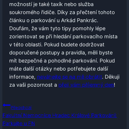
možností je také taxík nebo ​služba
soukromého ​řidiče.⁢ Díky za ⁢přečtení tohoto
článku⁤ o parkování u Arkád Pankrác.‌
Doufám, že vám tyto tipy pomohly lépe
zorientovat se při hledání ‌parkovacího místa
v této oblasti. Pokud budete dodržovat
doporučené postupy⁤ a ⁤pravidla, ⁢měli ​byste
⁢mít bezpečné a pohodlné parkování. Pokud‌
máte další otázky nebo potřebujete další
⁢informace,
neváhejte se na mě⁤ obrátit
. Děkuji
za vaši​ pozornost a
přeji ‌vám příjemný den
!
Navigace
Předchozí
Pro
Fakultní Nemocnice Hradec Králové Parkování:
Parkujte u FN
Příspěvek