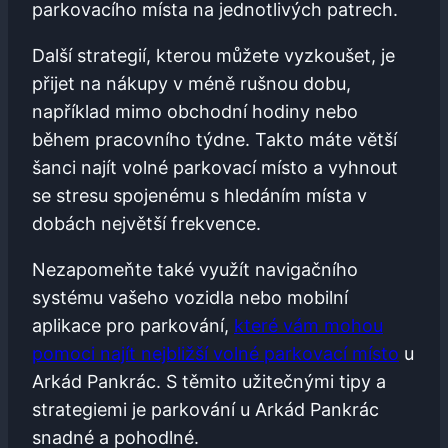
parkovacího místa na jednotlivých patrech.
Další strategií, ⁣kterou ‌můžete vyzkoušet, je
přijet na⁢ nákupy v méně rušnou dobu,
například mimo obchodní hodiny nebo
během pracovního týdne.‍ Takto ‍máte větší
šanci ‍najít ‌volné parkovací⁢ místo a vyhnout
se ⁤stresu spojenému s hledáním⁤ místa ‌v
dobách ​největší frekvence.
Nezapomeňte také využít navigačního
systému vašeho⁣ vozidla nebo mobilní ​
aplikace pro parkování,
které vám​ mohou
pomoci najít nejbližší volné parkovací místo
u
Arkád Pankrác. S těmito ​užitečnými ‌tipy⁣ a⁤
strategiemi‍ je parkování u Arkád Pankrác‌
snadné a pohodlné.