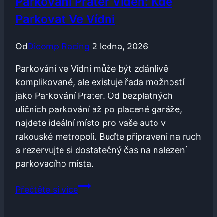
Parkování Prater Vídeň: Kde
Místo
Parkovat Ve Vídni
Od
Dicomp Racing
2 ledna, 2026
Parkování ve Vídni může být zdánlivě
komplikované, ale existuje řada možností
jako Parkování Prater. Od bezplatných
uličních parkování až po placené garáže,
najdete ideální místo pro vaše auto v
rakouské metropoli. Buďte připraveni na ruch
a rezervujte si dostatečný čas na nalezení
parkovacího místa.
Parkování
Přečtěte si více
Prater
Vídeň: