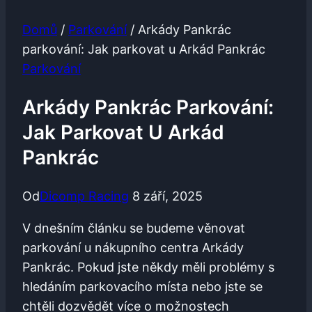
Domů
/
Parkování
/
Arkády Pankrác
parkování: Jak parkovat u Arkád Pankrác
Parkování
Arkády Pankrác Parkování:
Jak Parkovat U Arkád
Pankrác
Od
Dicomp Racing
8 září, 2025
V dnešním ‌článku se budeme věnovat
parkování u nákupního centra Arkády
Pankrác. Pokud⁤ jste⁢ někdy měli⁢ problémy s
hledáním⁣ parkovacího místa nebo jste se ​
chtěli dozvědět⁣ více o možnostech‌