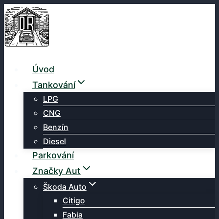
Přeskočit
na
obsah
Úvod
Tankování
LPG
CNG
Benzín
Diesel
Parkování
Značky Aut
Škoda Auto
Citigo
Fabia