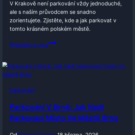
V Krakově není parkování vždy jednoduché,
ale s naším průvodcem se snadno
zorientujete. Zjistěte, kde a jak parkovat v
tomto krásném polském městě.
Krakov
Přečtěte si více
parkování:
Průvodce
parkováním
v
Krakově
Parkování
Parkování V Brně: Jak Najít
Parkovací Místo Ve Městě Brno
Od
Dicomp Racing
18 března, 2026