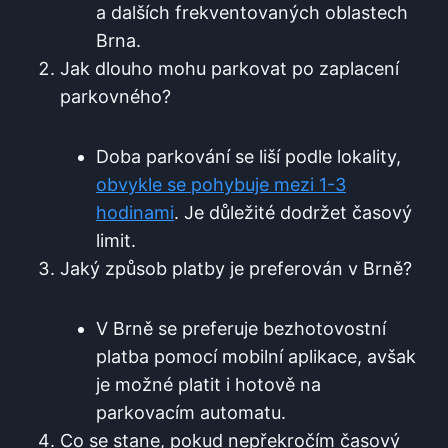
a‍ dalších frekventovaných oblastech
⁢Brna.
Jak dlouho mohu parkovat po⁣ zaplacení
parkovného?
Doba parkování se liší podle lokality,
obvykle ‍se pohybuje mezi 1-3
hodinami
. Je důležité‍ dodržet⁢ časový
limit.
Jaký způsob platby je preferován v Brně?
V Brně se preferuje bezhotovostní
platba pomocí mobilní⁣ aplikace, avšak
je možné platit⁢ i hotově na
parkovacím automatu.
Co‌ se stane, pokud nepřekročím časový