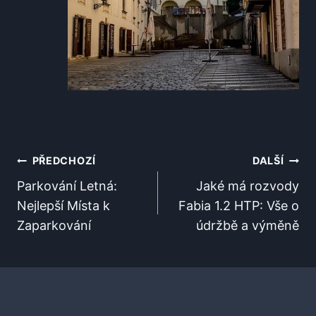
Navigace
PŘEDCHOZÍ
DALŠÍ
Pro
Parkování Letná:
Jaké má rozvody
Nejlepší Místa k
Fabia 1.2 HTP: Vše o
Příspěvek
Zaparkování
údržbě a výměně