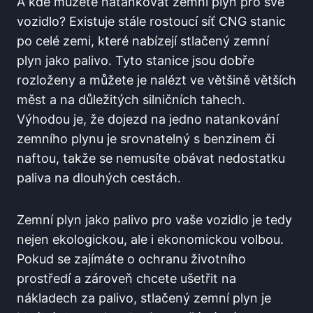
A kde můžete natankovat zemní plyn pro své
vozidlo? Existuje stále rostoucí síť CNG stanic
po celé zemi, které nabízejí stlačený zemní
plyn jako palivo. Tyto stanice jsou dobře
rozloženy a můžete je nalézt ve většině větších
měst a na důležitých silničních tahech.
Výhodou je, že dojezd na jedno natankování
zemního plynu je srovnatelný s benzinem či
naftou, takže se nemusíte obávat nedostatku
paliva na dlouhých cestách.
Zemní plyn jako palivo pro vaše vozidlo je tedy
nejen ekologickou, ale i ekonomickou volbou.
Pokud se zajímáte o ochranu životního
prostředí a zároveň chcete ušetřit na
nákladech za palivo, stlačený zemní plyn je