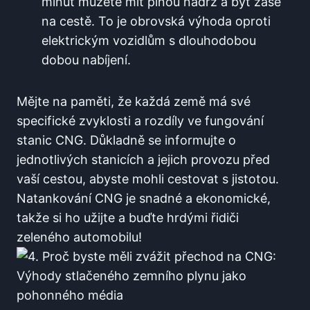
minut můžete mít plnou nádrž a být zase
na cestě. To je obrovská výhoda oproti
elektrickým vozidlům s dlouhodobou
dobou nabíjení.
Mějte na paměti, že každá země má své
specifické zvyklosti a rozdíly ve fungování
stanic CNG. Důkladně se informujte o
jednotlivých stanicích a jejich provozu před
vaší cestou, abyste mohli cestovat s jistotou.
Natankování CNG je snadné a ekonomické,
takže si ho užijte a buďte hrdými řidiči
zeleného automobilu!