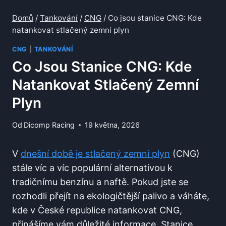
Domů
/
Tankování
/
CNG
/
Co jsou stanice CNG: Kde
natankovat stlačený zemní plyn
CNG
|
TANKOVÁNÍ
Co Jsou Stanice CNG: Kde
Natankovat Stlačený Zemní
Plyn
Od
Dicomp Racing
19 května, 2026
V
dnešní době je stlačený zemní plyn
(CNG)
stále víc a víc populární alternativou k
tradičnímu benzínu a naftě. Pokud jste se
rozhodli přejít na ekologičtější palivo a váháte,
kde v České republice natankovat CNG,
přinášíme vám důležité informace. Stanice