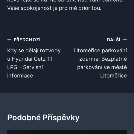
Vaše spokojenost je pro mě prioritou.
Navigace
PŘEDCHOZÍ
DALŠÍ
Pro
Kdy se dělají rozvody
Litoměřice parkování
u Hyundai Getz 1.1
zdarma: Bezplatné
Příspěvek
LPG – Servisní
parkování ve městě
informace
Litoměřice
Podobné Příspěvky