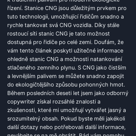
řízení. Stanice CNG jsou důležitým prvkem pro
tuto technologii, umožňující řidičům snadno a
rychle tankovat svá CNG vozidla. Díky stále
rostoucí síti stanic CNG je tato možnost
dostupná pro řidiče po celé zemi. Doufám, že
vám tento článek poskytl užitečné informace
ohledně stanic CNG a možnosti natankování
stlačeného zemního plynu. S CNG jako čistším
a levnějším palivem se můžete snadno zapojit
do ekologičtějšího způsobu pohonných hmot.
Během posledních deseti let jsem jako odborný
copywriter získal rozsáhlé znalosti a
zkušenosti, které mi umožňují vytvářet jasný a
srozumitelný obsah. Pokud byste měli jakékoli
další dotazy nebo potřebovali další informace,
neváhejte se na mě obrátit. Rád vám pomohu.