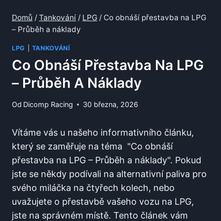
Domů
/
Tankování
/
LPG
/
Co obnáší přestavba na LPG
– Průběh a náklady
LPG
|
TANKOVÁNÍ
Co Obnáší Přestavba Na LPG
– Průběh A Náklady
Od
Dicomp Racing
30 března, 2026
Vítáme vás ‌u našeho informativního článku,
který se⁣ zaměřuje na téma ⁤ "Co⁤ obnáší ​
přestavba na LPG – Průběh a náklady". Pokud
jste se někdy podívali ‌na‍ alternativní ⁣paliva pro
svého miláčka⁣ na čtyřech ⁤kolech, nebo⁢
uvažujete o ⁤přestavbě vašeho vozu na LPG,
jste na správném místě. Tento​ článek ⁢vám⁤