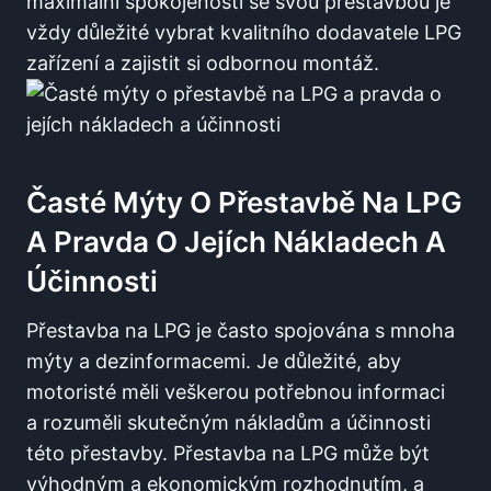
maximální spokojenosti se svou přestavbou je
vždy důležité vybrat kvalitního dodavatele LPG
zařízení​ a zajistit si ‌odbornou ‍montáž.
Časté Mýty ‌o Přestavbě Na LPG
A​ Pravda O Jejích Nákladech A
‌účinnosti
Přestavba na LPG je často spojována‍ s‍ mnoha
mýty a dezinformacemi. Je důležité, aby
‍motoristé ‍měli veškerou potřebnou informaci
⁢a rozuměli skutečným nákladům a účinnosti
⁢této přestavby. Přestavba na LPG může být ​
výhodným a ekonomickým rozhodnutím, ⁢a