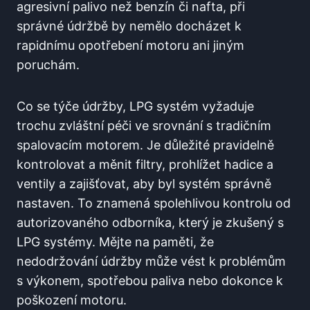
agresivní palivo⁣ než benzín či nafta,‌ při
správné údržbě ⁣by nemělo docházet k
rapidnímu opotřebení motoru ani ⁢jiným
poruchám.
Co se týče údržby, LPG systém vyžaduje
trochu⁣ zvláštní péči ve srovnání s⁤ tradičním‍
spalovacím motorem. Je důležité⁢ pravidelně
kontrolovat a měnit‌ filtry, ⁣prohlížet hadice a
ventily a zajišťovat, aby byl systém správně
nastaven. To znamená spolehlivou ​kontrolu od​
autorizovaného odborníka,‌ který je zkušený s
LPG systémy. Mějte ‍na⁤ paměti, že
nedodržování‌ údržby může vést k problémům
s ⁤výkonem, spotřebou paliva ⁢nebo dokonce k
poškození‌ motoru.