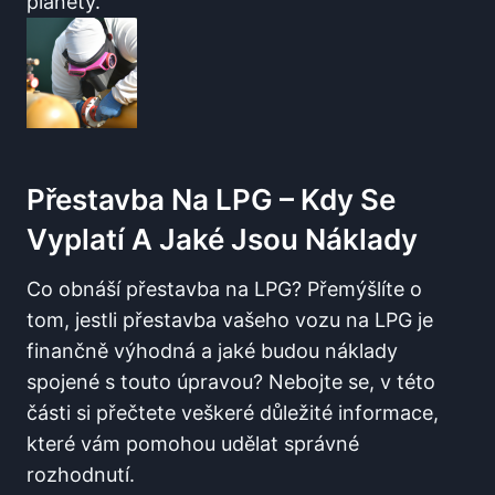
planety.
Přestavba⁤ Na LPG​ – Kdy‌ Se
Vyplatí A Jaké⁢ Jsou⁤ Náklady
Co obnáší přestavba ⁤na​ LPG? Přemýšlíte o‌
tom, jestli ⁢přestavba vašeho⁣ vozu na LPG je
⁢finančně výhodná a ‌jaké budou náklady
spojené s touto úpravou? ⁣Nebojte se, v ⁣této
části si přečtete veškeré důležité informace,⁣
které vám​ pomohou udělat⁣ správné
rozhodnutí.