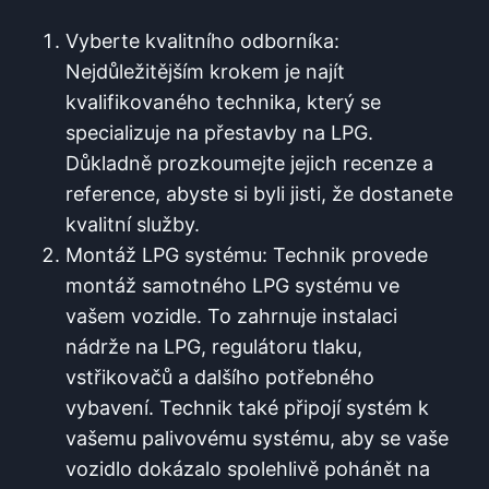
Vyberte kvalitního ⁤odborníka:
Nejdůležitějším⁢ krokem je ‍najít
kvalifikovaného technika, který se
specializuje⁣ na přestavby na LPG.​
Důkladně prozkoumejte ⁣jejich ⁢recenze ‍a
reference, abyste si byli jisti, že dostanete
kvalitní služby.
Montáž LPG‌ systému: Technik provede
‍montáž samotného LPG systému ve
vašem vozidle. To zahrnuje instalaci
nádrže na LPG, regulátoru ​tlaku,⁣
vstřikovačů a ‌dalšího potřebného
vybavení.​ Technik ⁣také připojí systém⁤ k
vašemu palivovému systému, aby se⁤ vaše ​
vozidlo​ dokázalo spolehlivě ⁣pohánět na