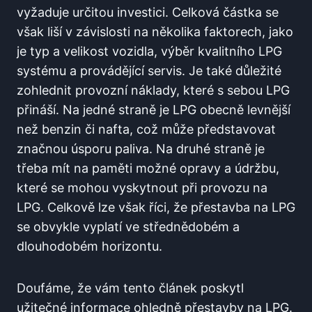
vyžaduje určitou investici. Celková‍ částka ‌se
⁢však liší v závislosti na několika faktorech, jako
je ⁣typ a velikost⁣ vozidla, výběr kvalitního LPG
systému‌ a provádějící servis. Je také důležité
⁢zohlednit provozní ⁤náklady, které s sebou LPG
⁢přináší. Na⁤ jedné straně je LPG obecně levnější
než⁢ benzin či ⁣nafta, ​což může představovat
značnou úsporu paliva. Na ⁤druhé ⁣straně je
třeba mít‌ na paměti možné opravy a ⁢údržbu,
které se mohou‌ vyskytnout při ‍provozu na⁣
LPG. Celkově lze však říci, že přestavba ⁢na LPG
se obvykle vyplatí ve⁤ střednědobém a ​
dlouhodobém ‌horizontu.
Doufáme, že​ vám ‍tento článek poskytl
užitečné informace ⁢ohledně přestavby na LPG.