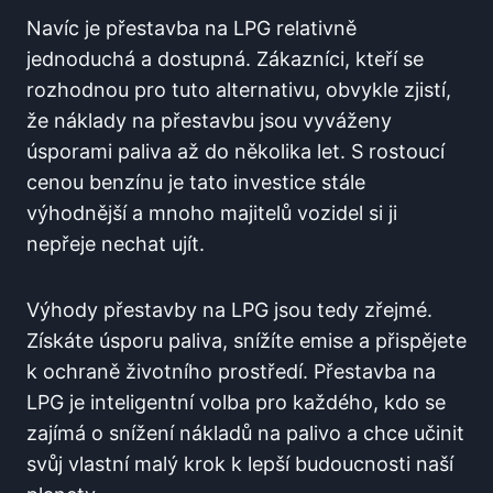
Navíc je přestavba na LPG relativně⁤
jednoduchá a dostupná. Zákazníci, kteří se
rozhodnou ⁣pro tuto alternativu, ​obvykle zjistí,
že náklady na přestavbu​ jsou ​vyváženy​
úsporami paliva‌ až do ⁤několika ⁢let. S rostoucí
cenou benzínu je tato ⁢investice stále
⁢výhodnější a mnoho majitelů vozidel si⁣ ji
nepřeje nechat ujít.
Výhody přestavby na LPG jsou ‌tedy zřejmé.
Získáte ⁢úsporu paliva, snížíte emise a přispějete
k ochraně ​životního prostředí. Přestavba ⁤na
LPG je inteligentní ⁢volba ⁤pro‍ každého, kdo se
zajímá o snížení nákladů na⁣ palivo a chce učinit
svůj vlastní ⁢malý krok k lepší budoucnosti​ naší