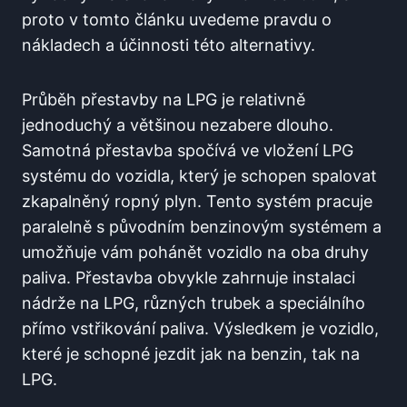
proto ⁣v ⁣tomto‌ článku ⁣uvedeme​ pravdu‌ o
‍nákladech a účinnosti této alternativy.
Průběh přestavby na LPG ⁤je ⁢relativně
jednoduchý a⁤ většinou ‌nezabere dlouho.
⁢Samotná přestavba spočívá ve⁤ vložení LPG
systému do‌ vozidla,⁤ který je schopen ⁣spalovat
zkapalněný​ ropný plyn. Tento systém pracuje
paralelně s‌ původním ‍benzinovým⁢ systémem a
umožňuje vám pohánět vozidlo na oba ⁤druhy⁤
paliva. Přestavba obvykle‍ zahrnuje instalaci​
nádrže na LPG, různých trubek a speciálního‍
přímo vstřikování paliva.​ Výsledkem je ‌vozidlo,‌
které je schopné⁢ jezdit jak na⁣ benzin,⁢ tak na
LPG.