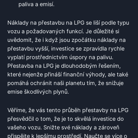
paliva a ⁤emisí.
Náklady na přestavbu na LPG se ⁤liší⁢ podle typu
vozu ‌a požadovaných​ funkcí. Je důležité si‌
uvědomit,⁢ že⁢ i když jsou zpočátku náklady na‌
přestavbu⁢ vyšší, ⁤investice se zpravidla rychle⁢
vyplatí prostřednictvím ⁤úspory na palivu.
Přestavba na LPG je dlouhodobým ⁢řešením,
které nejenže‍ přináší finanční výhody, ‍ale také
pomáhá ochránit naši planetu tím, že snižuje
emise ⁣škodlivých‌ plynů.
Věříme, že vás tento průběh přestavby na LPG
přesvědčil ⁤o ⁣tom, ⁢že je to skvělá ⁤investice ‌do
⁤vašeho‍ vozu.⁣ Snižte​ své náklady⁢ a zároveň
⁣přispějte k lepšímu⁤ prostředí. ⁤Naučte ⁤se více o