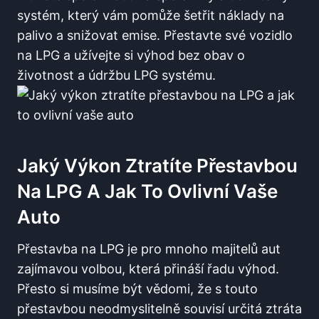
systém, který vám pomůže šetřit⁢ náklady na ​
palivo a snižovat emise. Přestavte své​ vozidlo
na‍ LPG ​a užívejte si výhod‍ bez obav o
‌životnost a⁤ údržbu LPG systému.
Jaký⁤ Výkon Ztratíte​ Přestavbou⁣
Na LPG A‌ Jak To Ovlivní Vaše
‍auto
Přestavba na⁣ LPG​ je pro mnoho⁤ majitelů aut
zajímavou volbou, která ‍přináší řadu ‍výhod.
Přesto ​si musíme být vědomi, že s touto
‌přestavbou neodmyslitelně ⁢souvisí určitá⁢ ztráta