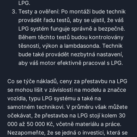
LPG.
Testy a ověření: Po ‍montáži bude technik
provádět⁣ řadu testů, aby se ujistil, že váš
LPG‌ systém funguje⁢ správně a bezpečně.
Během těchto testů budou kontrolovány
těsnosti, výkon a lambdasonda. Technik⁣
bude ‌také provádět nezbytná nastavení,
aby ⁢váš motor efektivně pracoval s LPG.
Co ⁣se‍ týče nákladů, ceny za‌ přestavbu na⁢ LPG
se mohou lišit⁢ v závislosti ‌na modelu a⁣ značce
‌vozidla, typu⁣ LPG ⁣systému‍ a také na⁣
samotném ‍technikovi. V ⁢průměru však ‍můžete
⁢očekávat, ⁢že přestavba ⁣na LPG stojí⁢ kolem⁣ 30
⁢000 až 50 ⁢000 Kč, včetně materiálu a práce.
Nezapomeňte, že se jedná⁤ o investici, která se