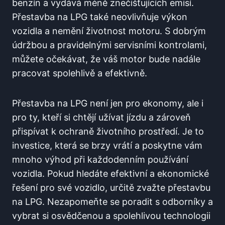
benzín a vydává⁤ méně znečišťujících emisí.
Přestavba na LPG také‍ neovlivňuje výkon
‌vozidla ‌a⁣ nemění životnost motoru.‍ S dobrým
údržbou⁣ a⁢ pravidelnými servisními kontrolami,‌
můžete ‌očekávat, že váš motor⁣ bude ‍nadále
pracovat spolehlivě a efektivně.
Přestavba​ na LPG ⁣není‌ jen pro ekonomy,‌ ale i
pro ty, ‍kteří si chtějí⁢ užívat jízdu a zároveň
přispívat k ​ochraně životního‌ prostředí.⁣ Je ⁤to
investice, která se brzy⁢ vrátí a ⁢poskytne vám
mnoho ⁢výhod při ‌každodenním⁢ používání
⁣vozidla.​ Pokud hledáte efektivní a ekonomické
⁤řešení pro‌ své vozidlo, ‌určitě⁢ zvažte přestavbu
na LPG.⁤ Nezapomeňte se poradit s odborníky ‌a
vybrat si‍ osvědčenou a spolehlivou technologii