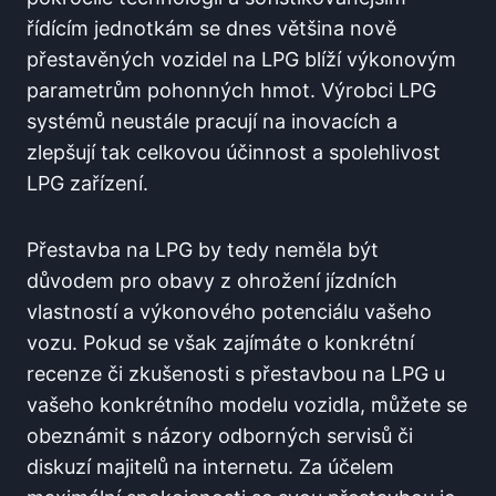
řídícím ⁤jednotkám se dnes většina nově
přestavěných ⁣vozidel ‌na LPG‍ blíží ​výkonovým
parametrům pohonných hmot. ‍Výrobci LPG
systémů neustále ‍pracují na inovacích a
zlepšují tak celkovou ⁣účinnost⁤ a spolehlivost
LPG zařízení.
Přestavba na LPG by⁣ tedy neměla být
důvodem pro obavy z ohrožení jízdních
vlastností a výkonového potenciálu ⁢vašeho⁤
vozu. Pokud se však zajímáte ‌o konkrétní
recenze⁣ či‍ zkušenosti ​s přestavbou na LPG⁤ u
vašeho konkrétního modelu vozidla, ‍můžete se
obeznámit s názory odborných servisů či‌
diskuzí majitelů na internetu. Za účelem