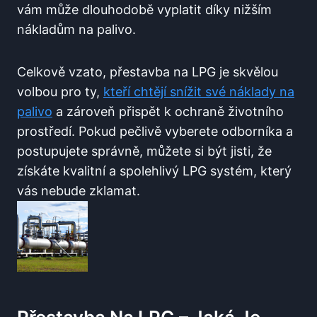
‌vám může⁤ dlouhodobě‍ vyplatit ‌díky nižším
⁤nákladům na palivo.
Celkově ​vzato, přestavba na ‍LPG je skvělou
volbou pro ty,
kteří chtějí‌ snížit své ⁣náklady⁢ na
palivo
⁢a zároveň přispět k ochraně‍ životního⁤
prostředí. ⁤Pokud pečlivě vyberete odborníka a
postupujete správně, ⁣můžete si být jisti,‌ že⁤
získáte ‌kvalitní a spolehlivý LPG systém, který⁣
vás nebude zklamat.