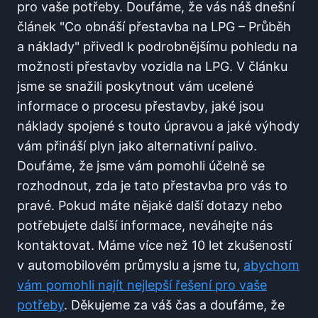
pro vaše⁢ potřeby. Doufáme, že⁤ vás náš dnešní
‌článek "Co obnáší ​přestavba na⁤ LPG – Průběh
a⁣ náklady" ​přivedl k podrobnějšímu pohledu na
možnosti ⁤přestavby ⁢vozidla na LPG.‍ V článku
‌jsme se snažili poskytnout vám ucelené
informace o procesu přestavby, jaké jsou⁣
náklady spojené s touto úpravou a jaké ‍výhody
vám přináší​ plyn jako alternativní palivo.
Doufáme, že ​jsme vám ⁤pomohli účelně​ se​
rozhodnout, zda je‍ tato ⁤přestavba pro vás to
pravé. Pokud máte⁣ nějaké další dotazy nebo
potřebujete další ⁣informace, ⁤neváhejte nás
kontaktovat. Máme více než 10​ let zkušeností
v automobilovém ​průmyslu ⁢a jsme ⁤tu,
abychom
vám pomohli najít nejlepší řešení pro vaše
potřeby
. ​Děkujeme za váš čas‌ a ⁣doufáme, ⁤že