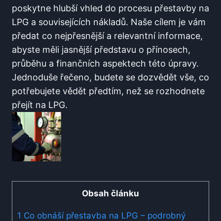
poskytne hlubší vhled do procesu přestavby na
LPG a souvisejících ⁤nákladů. Naše cílem je vám
předat co nejpřesnější a relevantní⁢ informace,
abyste měli‍ jasnější představu o přínosech,
průběhu a ⁣finančních aspektech této úpravy.​
Jednoduše‍ řečeno, ‍budete se ⁢dozvědět ⁤vše,‍ co
potřebujete vědět⁤ předtím, než se​ rozhodnete
přejít na LPG.
Obsah článku
1
Co obnáší⁤ přestavba na LPG – ‍podrobný