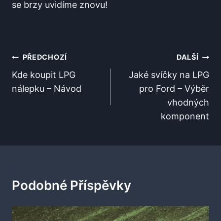
se⁣ brzy‍ uvidíme ⁢znovu! ​
Navigace
PŘEDCHOZÍ
DALŠÍ
Pro
Kde koupit LPG
Jaké svíčky na LPG
nálepku – Návod
pro Ford – Výběr
Příspěvek
vhodných
komponent
Podobné Příspěvky