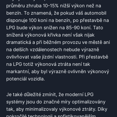
průměru⁤ zhruba ⁢10-15% nižší ⁤výkon než⁢ na
‌benzín. To znamená, že pokud váš automobil
‌disponuje 100 koni na benzín, po přestavbě na
LPG bude⁢ výkon⁢ snížen ⁢na 85-90 koní. Tato
snížená výkonová křivka není však⁣ nijak
dramatická‍ a při běžném provozu ve městě ani​
na delších vzdálenostech nebude výrazně
ovlivňovat⁤ vaše jízdní vlastnosti. Při přestavbě
⁣na LPG totiž výkonová ztráta není tak
markantní, ⁤aby byl výrazně ovlivněn⁣ výkonový
potenciál ‍vozidla.
Je také důležité zmínit, ‍že moderní LPG
systémy jsou do⁢ značné míry optimalizovány‌
tak, ‌aby minimalizovaly⁢ výkonové ztráty. Díky
pokročilé technologii a sofistikovanějším​