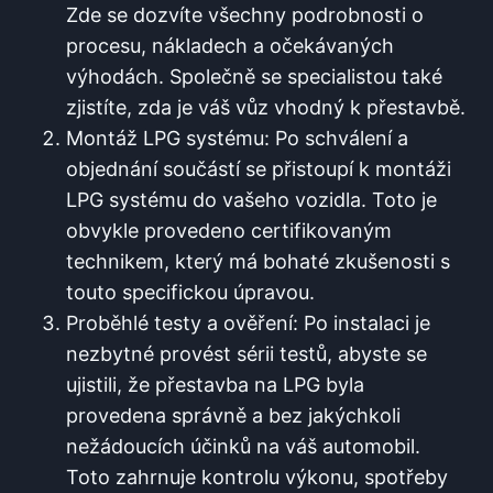
Zde se⁤ dozvíte všechny podrobnosti o
procesu,⁤ nákladech‌ a⁣ očekávaných
‌výhodách. Společně se ​specialistou⁣ také
zjistíte, ⁤zda je váš vůz vhodný k​ přestavbě.
Montáž LPG systému: Po ⁤schválení‍ a
objednání součástí ⁢se přistoupí k montáži
LPG‍ systému do vašeho vozidla. Toto je
obvykle provedeno certifikovaným
technikem, který má bohaté zkušenosti s
⁤touto ⁢specifickou úpravou.
Proběhlé⁤ testy⁣ a ověření: Po instalaci je
nezbytné provést sérii testů, abyste se
ujistili,⁢ že ⁢přestavba⁤ na LPG byla
provedena správně a bez jakýchkoli
⁣nežádoucích účinků ​na ⁤váš automobil.
Toto zahrnuje kontrolu výkonu, spotřeby