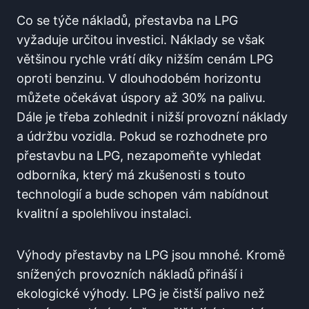
Co‌ se týče nákladů, ‍přestavba na LPG
vyžaduje určitou investici.⁣ Náklady se ⁤však
většinou rychle‍ vrátí díky nižším cenám LPG
oproti⁤ benzinu.‍ V dlouhodobém horizontu
můžete očekávat úspory až 30% na palivu.
Dále je třeba zohlednit i‌ nižší provozní náklady
a údržbu vozidla. Pokud se rozhodnete ⁣pro
přestavbu na LPG, nezapomeňte ‌vyhledat
odborníka, který má zkušenosti s touto
technologií a bude schopen⁢ vám⁢ nabídnout
kvalitní a ⁢spolehlivou ​instalaci.
Výhody přestavby na LPG jsou ⁢mnohé. Kromě
snížených provozních nákladů přináší i
ekologické⁤ výhody. ‌LPG je čistší palivo než