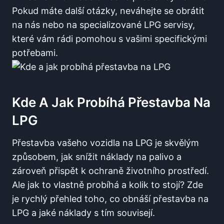
Pokud⁤ máte další​ otázky, neváhejte se ⁢obrátit⁣
na ⁢nás nebo na specializované LPG servisy,
které ⁣vám rádi pomohou s vašimi ⁢specifickými‍
potřebami.
Kde A ⁢jak Probíhá Přestavba Na
LPG
Přestavba vašeho vozidla na⁣ LPG je‌ skvělým
způsobem,⁢ jak snížit náklady na palivo a
‍zároveň přispět k ochraně ​životního ⁢prostředí.
Ale jak‍ to​ vlastně probíhá a kolik⁤ to⁣ stojí? Zde
je rychlý ​přehled ⁤toho, co​ obnáší přestavba na
LPG ‌a jaké náklady s ⁤tím souvisejí.