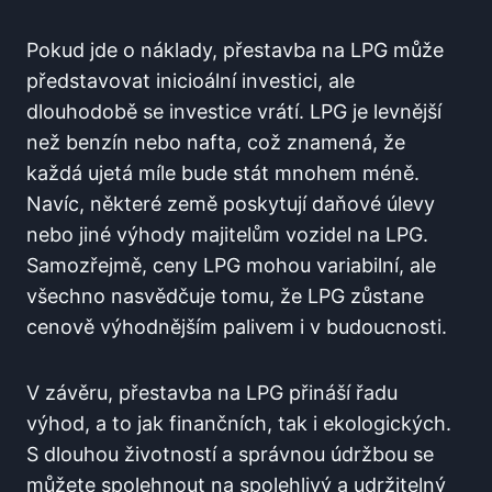
Pokud jde o náklady, přestavba ⁢na ⁣LPG může
představovat inicioální investici, ale
dlouhodobě se⁤ investice vrátí. ​LPG je levnější
než benzín nebo ‍nafta, což ‌znamená,​ že
‍každá‍ ujetá ⁣míle⁣ bude stát mnohem méně.
‍Navíc, některé země poskytují‍ daňové úlevy
nebo jiné⁣ výhody majitelům vozidel na LPG.
Samozřejmě, ⁣ceny ‌LPG ⁣mohou ‍variabilní, ale
všechno nasvědčuje​ tomu, že LPG zůstane
cenově ‌výhodnějším palivem⁤ i​ v budoucnosti.
V závěru,‌ přestavba na⁤ LPG přináší řadu
výhod, a to ⁢jak‍ finančních, tak i ‌ekologických.
S dlouhou životností a správnou údržbou se
můžete spolehnout na ‌spolehlivý a⁤ udržitelný