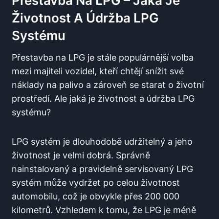
Přestavba ‍na LPG – ‍jaká Je
Životnost A Údržba ​LPG
Systému
Přestavba na LPG je stále populárnější‍ volba
mezi⁤ majiteli ⁢vozidel, ‍kteří chtějí snížit své
⁤náklady ‍na⁤ palivo ⁣a zároveň se starat o​ životní
prostředí.‌ Ale​ jaká je životnost a⁤ údržba‍ LPG
systému?⁣
LPG systém ⁢je dlouhodobě ‍udržitelný⁢ a⁢ jeho⁣
životnost‍ je‍ velmi dobrá.⁢ Správně
nainstalovaný a‌ pravidelně ⁣servisovaný⁢ LPG
systém může vydržet po celou‍ životnost
automobilu, což ⁢je obvykle ⁢přes 200 000
kilometrů. Vzhledem‌ k tomu,⁤ že LPG⁢ je méně