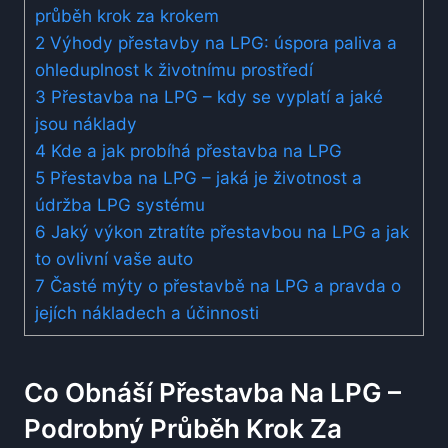
průběh ​krok​ za krokem
2
Výhody ⁢přestavby na LPG: úspora ‌paliva a
ohleduplnost k⁢ životnímu⁤ prostředí
3
Přestavba⁤ na LPG​ – kdy‌ se vyplatí a jaké⁢
jsou⁤ náklady
4
Kde a ⁢jak probíhá přestavba na LPG
5
Přestavba ‍na LPG – ‍jaká je životnost a
údržba ​LPG systému
6
Jaký⁤ výkon ztratíte​ přestavbou⁣ na LPG a‌ jak
to ovlivní vaše ‍auto
7
Časté mýty ‌o přestavbě na LPG a​ pravda o
jejích nákladech a ‌účinnosti
Co Obnáší⁤ Přestavba Na LPG –
‍podrobný Průběh ​krok​ Za