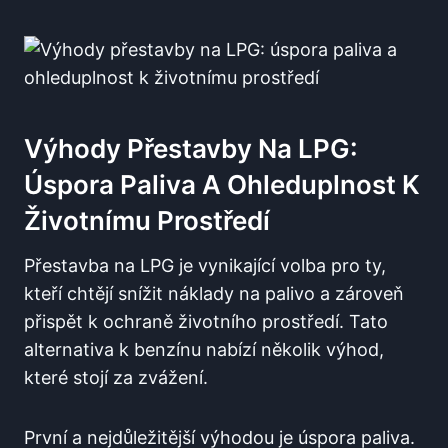
Výhody ⁢přestavby Na LPG:
Úspora ‌paliva A Ohleduplnost K⁢
Životnímu⁤ Prostředí
Přestavba na LPG je vynikající volba pro ty,
kteří ⁢chtějí snížit náklady na ‌palivo⁤ a zároveň​
přispět k⁢ ochraně životního​ prostředí. ‌Tato
alternativa ⁤k benzínu nabízí několik výhod,
⁤které stojí za zvážení.
První⁢ a ‌nejdůležitější výhodou ‍je úspora paliva.⁢