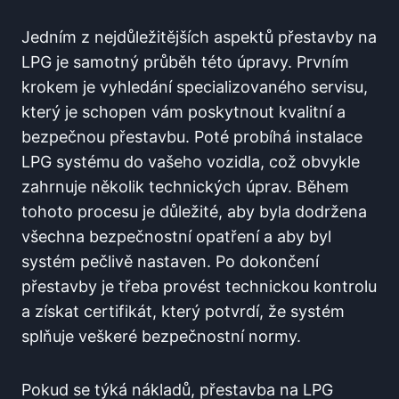
Jedním z nejdůležitějších aspektů‍ přestavby na⁣
LPG je‌ samotný průběh⁢ této úpravy. Prvním
krokem je ⁣vyhledání specializovaného servisu,
který ​je schopen ⁢vám poskytnout kvalitní​ a⁢
bezpečnou⁢ přestavbu. Poté probíhá instalace
LPG systému ‍do vašeho⁤ vozidla,⁣ což ​obvykle
zahrnuje⁣ několik‌ technických ​úprav. Během
tohoto procesu je⁤ důležité, aby byla dodržena
⁢všechna bezpečnostní‌ opatření a aby byl
systém pečlivě nastaven. Po dokončení
přestavby je třeba provést technickou kontrolu
a získat certifikát, ⁣který potvrdí, že systém
splňuje veškeré bezpečnostní ‍normy.
Pokud se týká nákladů, ‍přestavba na LPG