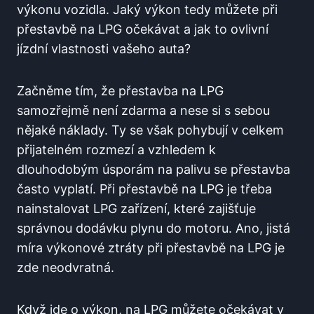
výkonu vozidla. Jaký výkon tedy můžete při
přestavbě na LPG očekávat a jak to ovlivní
jízdní vlastnosti vašeho auta?
Začněme ‌tím, že přestavba na LPG
samozřejmě ‍není​ zdarma a ⁣nese ⁢si s ⁢sebou
nějaké náklady. ⁢Ty ‌se však pohybují v ‍celkem⁢
přijatelném rozmezí a⁢ vzhledem k
dlouhodobým‍ úsporám na ⁣palivu se přestavba
často vyplatí. Při přestavbě ‍na LPG je třeba
nainstalovat​ LPG zařízení, ‍které⁤ zajišťuje
⁤správnou dodávku plynu do motoru. Ano,‌ jistá
míra výkonové ztráty při⁤ přestavbě na‍ LPG​ je​
zde neodvratná.
Když jde o výkon, na LPG můžete ⁤očekávat⁣ v