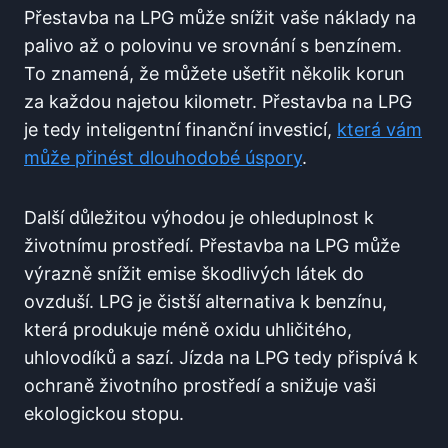
Přestavba ⁢na LPG může snížit vaše náklady ⁤na
palivo až o polovinu ve srovnání⁣ s benzínem.
‌To‍ znamená, že⁢ můžete ušetřit ⁣několik korun
za každou ⁤najetou kilometr. Přestavba na⁤ LPG‍
je tedy inteligentní finanční investicí,
která vám⁣
může přinést dlouhodobé​ úspory
.
Další důležitou výhodou je ohleduplnost k
životnímu prostředí.⁢ Přestavba‌ na ⁢LPG​ může
výrazně ‌snížit ‌emise škodlivých látek do
‌ovzduší.⁤ LPG ​je čistší alternativa k benzínu,
která‍ produkuje méně oxidu​ uhličitého,⁣
uhlovodíků ‌a sazí. Jízda ⁢na LPG tedy přispívá k​
ochraně životního prostředí a ⁣snižuje ‌vaši
ekologickou stopu.