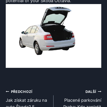
potential of your Škoda Octavia.
Navigace
PŘEDCHOZÍ
DALŠÍ
Pro
Jak získat záruku na
Placené parkování
auto Škoda? 5
Praha: Kde zaplatit