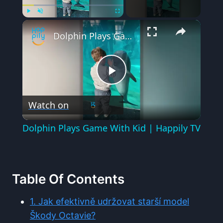
×
Play
Unmute
Fullscreen
Dolphin Plays Game With Kid | Happily TV
Play
Watch on
Video
Dolphin Plays Game With Kid | Happily TV
Table Of Contents
1. Jak efektivně udržovat starší model
Škody Octavie?