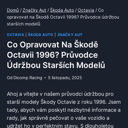
Domů
/
Značky Aut
/
Škoda Auto
/
Octavia
/
Co
opravovat na Škodě Octavii 1996? Průvodce údržbou
starších modelů
OCTAVIA
|
ŠKODA AUTO
|
ZNAČKY AUT
Co Opravovat Na Škodě
Octavii 1996? Průvodce
Údržbou Starších Modelů
Od
Dicomp Racing
5 listopadu, 2025
Ahoj a vítejte v našem průvodci údržbou pro
starší modely Škody Octavie z roku 1996. Jsem
tady, abych vám poskytl nezbytné informace a
rady, jak správně pečovat o vaše vozidlo a
udržet ho v perfektním stavu. S dlouholetou