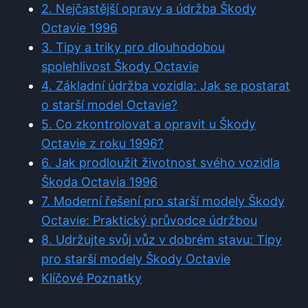
2. Nejčastější opravy a údržba Škody
Octavie 1996
3. Tipy a triky pro dlouhodobou
spolehlivost Škody Octavie
4. Základní údržba vozidla: Jak se postarat
o starší model Octavie?
5. Co zkontrolovat a opravit u Škody
Octavie z roku 1996?
6. Jak prodloužit životnost svého vozidla
Škoda Octavia 1996
7. Moderní řešení pro starší modely Škody
Octavie: Praktický průvodce údržbou
8. Udržujte svůj vůz v dobrém stavu: Tipy
pro starší modely Škody Octavie
Klíčové Poznatky