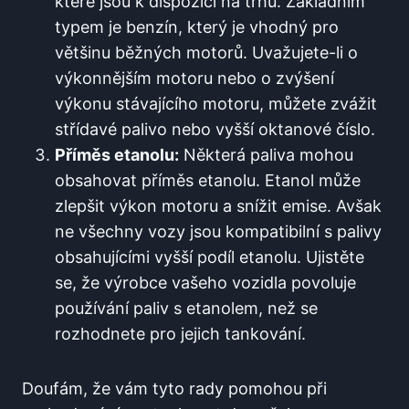
které jsou k dispozici na trhu. Základním
typem je benzín, který je vhodný⁤ pro
většinu běžných motorů. Uvažujete-li o
výkonnějším motoru nebo o⁢ zvýšení
výkonu stávajícího motoru, můžete zvážit
střídavé ‍palivo ⁤nebo vyšší ⁤oktanové číslo.
Příměs etanolu:
⁢Některá paliva mohou
obsahovat příměs etanolu. Etanol může
zlepšit výkon motoru‌ a snížit emise. Avšak
ne všechny⁤ vozy jsou kompatibilní s palivy
obsahujícími ‌vyšší podíl etanolu. Ujistěte
se, že výrobce vašeho⁢ vozidla povoluje
používání paliv s etanolem, než se
rozhodnete‍ pro ‌jejich tankování.
Doufám, že vám tyto rady pomohou při