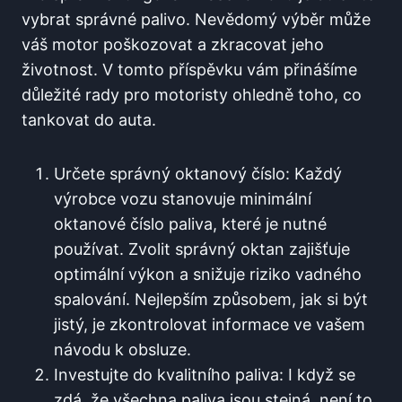
vybrat správné palivo. Nevědomý výběr může
váš motor poškozovat a zkracovat jeho
životnost. V tomto příspěvku vám přinášíme
důležité rady pro motoristy ohledně toho, co
tankovat ⁢do auta.
Určete​ správný oktanový číslo: Každý
výrobce vozu ⁣stanovuje minimální
oktanové ‌číslo paliva, které ⁢je nutné
používat. Zvolit správný ‌oktan zajišťuje
optimální výkon a⁣ snižuje riziko vadného
spalování. Nejlepším způsobem, jak si⁣ být⁣
jistý, je zkontrolovat informace ve vašem
návodu k ‍obsluze.
Investujte do kvalitního paliva: I když se
zdá, že všechna‌ paliva jsou stejná, není to