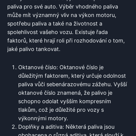
paliva pro své⁢ auto.⁣ Výběr vhodného paliva
může mít⁣ významný vliv ‍na výkon ‍motoru,
spotřebu paliva a také na ‌životnost a
spolehlivost vašeho vozu. Existuje řada ​
faktorů,‍ které hrají ‌roli při rozhodování o tom,
jaké palivo tankovat.
Oktanové číslo: Oktanové číslo je​
důležitým faktorem, který⁣ určuje odolnost
paliva vůči sebenárazovému⁤ zážehu.‍ Vyšší
oktanové číslo znamená, že palivo je
schopno odolat vyšším kompresním
tlakům, což⁣ je důležité pro vozy s
výkonnými ​motory.
Doplňky a aditiva: Některá paliva jsou
obohacena o různá aditiva, která slouží k