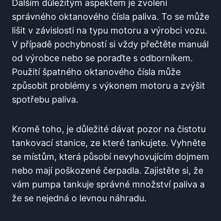
Dalším důležitým aspektem je zvolení​
správného oktanového čísla paliva. To se může
lišit v závislosti na​ typu motoru ⁣a výrobci ‌vozu.
V případě pochybností si vždy⁢ přečtěte ⁢manuál
‌od výrobce⁣ nebo se poraďte s odborníkem.
Použití špatného oktanového čísla může
způsobit problémy s ⁢výkonem motoru a zvýšit
spotřebu ⁢paliva.
Kromě toho, je⁤ důležité dávat pozor na‍ čistotu
tankovací stanice, ze které ​tankujete. Vyhněte
se místům, která působí ‍nevyhovujícím dojmem
nebo mají poškozené čerpadla. Zajistěte si, že
vám pumpa tankuje správné množství paliva a⁢
že ​se nejedná‌ o levnou náhradu.