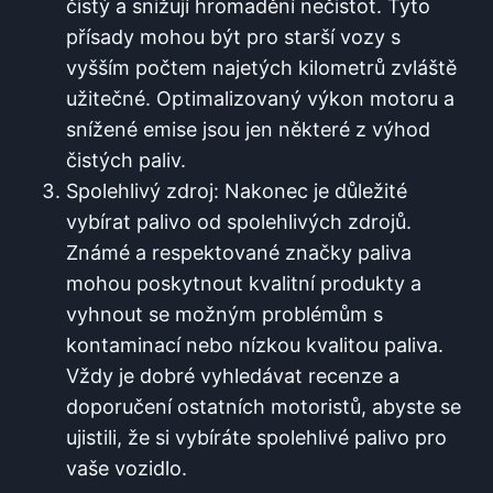
čistý a snižují⁤ hromadění nečistot. Tyto
přísady mohou být pro starší vozy s​
vyšším počtem najetých kilometrů zvláště
užitečné. ⁣Optimalizovaný výkon motoru a
snížené emise jsou jen některé z výhod
čistých paliv.
Spolehlivý ⁤zdroj: Nakonec je důležité
vybírat palivo od spolehlivých zdrojů.
Známé a⁤ respektované značky paliva
mohou poskytnout ⁤kvalitní ⁤produkty a
vyhnout⁢ se ⁣možným problémům s
kontaminací nebo nízkou kvalitou paliva.
Vždy je dobré vyhledávat recenze ‍a
doporučení ostatních motoristů, abyste se
ujistili, že si ⁤vybíráte spolehlivé palivo pro
vaše vozidlo.