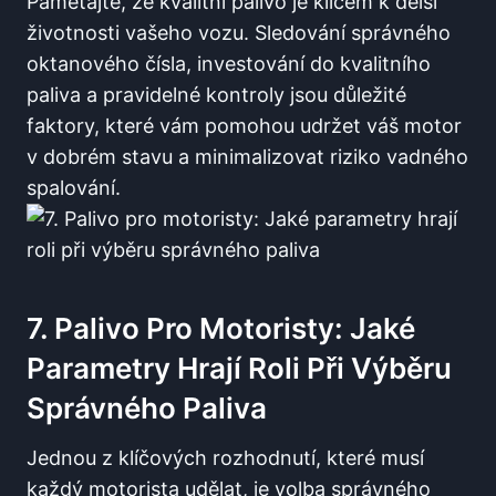
Pamětajte, že kvalitní palivo je klíčem ‍k​ delší
životnosti vašeho vozu. Sledování správného
oktanového čísla, investování do kvalitního
paliva a pravidelné kontroly jsou⁣ důležité
faktory, které vám ​pomohou udržet váš motor
v dobrém stavu a minimalizovat riziko vadného
spalování.
7. Palivo ​pro Motoristy:​ Jaké
Parametry Hrají Roli Při Výběru
Správného Paliva
Jednou z klíčových rozhodnutí,​ které musí
⁤každý motorista⁢ udělat, je⁢ volba ⁢správného