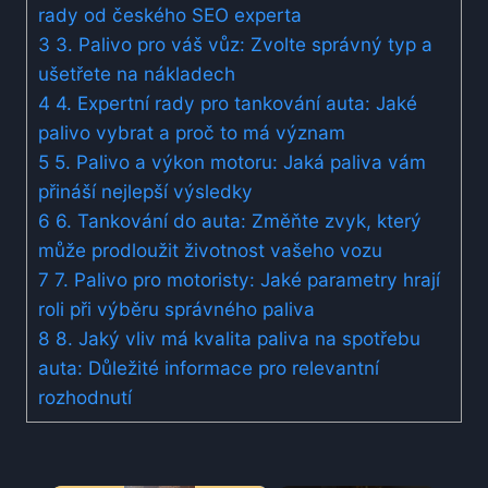
rady od českého SEO experta
3
3. Palivo pro váš vůz: Zvolte správný typ a
ušetřete na nákladech
4
4. Expertní rady ‌pro tankování‌ auta:⁣ Jaké⁣
palivo vybrat a proč to má význam
5
5. Palivo a výkon motoru: Jaká paliva vám
přináší⁤ nejlepší výsledky
6
6. Tankování do ‌auta: Změňte zvyk, který
může prodloužit životnost vašeho‌ vozu
7
7. Palivo ​pro motoristy:​ Jaké parametry hrají
roli při výběru správného paliva
8
8. Jaký vliv má kvalita paliva ‌na spotřebu
auta: Důležité informace pro relevantní
rozhodnutí