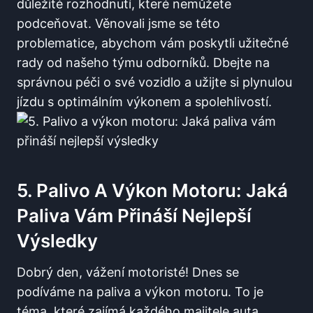
důležité rozhodnutí, které nemůžete
podceňovat. Věnovali jsme se této
problematice, abychom​ vám ⁣poskytli užitečné
rady od našeho ‍týmu odborníků. Dbejte na ​
správnou ​péči o své vozidlo a užijte si plynulou
⁢jízdu s optimálním výkonem a spolehlivostí.
5. Palivo A Výkon Motoru: Jaká
Paliva Vám Přináší⁤ Nejlepší
Výsledky
Dobrý den, vážení motoristé! Dnes se
podíváme na paliva a výkon motoru.⁣ To je
téma, které zajímá každého majitele auta.