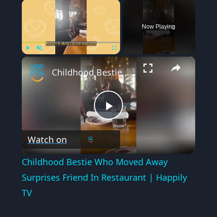
×
Now Playing
×
Play
Unmute
Fullscreen
Childhood Bestie Who Moved Away Surprises Friend In Restaurant | Happily TV
Play
Watch on
Video
Childhood Bestie Who Moved Away
Surprises Friend In Restaurant | Happily
TV