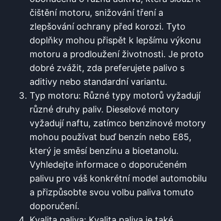
čištění motoru, snižování tření a
zlepšování ochrany před⁣ korozi. Tyto
doplňky mohou přispět k lepšímu výkonu​
motoru a prodloužení životnosti. Je proto
dobré zvážit, zda ​preferujete ⁣palivo s
aditivy nebo standardní variantu.
Typ motoru: Různé typy motorů vyžadují
různé druhy ⁣paliv. Dieselové motory
vyžadují naftu, zatímco benzinové motory
mohou používat ​buď benzín nebo E85,
který je směsí benzínu a bioetanolu.
Vyhledejte informace o doporučeném
palivu pro‌ váš konkrétní‌ model automobilu
a přizpůsobte svou volbu paliva tomuto​
doporučení.
Kvalita paliva: Kvalita paliva je také