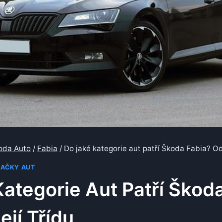
oda Auto
/
Fabia
/
Do jaké kategorie aut patří Škoda Fabia? Odh
AČKY AUT
ategorie Aut Patří Škod
ejí Třídu