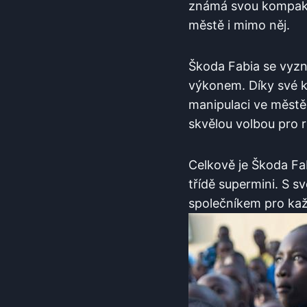
známá svou kompaktno
městě i mimo něj.
Škoda Fabia se vyzn
výkonem. Díky své ko
manipulaci ve městě. 
skvělou volbou pro r
Celkově je Škoda Fab
třídě supermini. S s
společníkem pro kaž