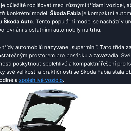
je důležité rozlišovat mezi různými třídami vozidel,
tří konkrétní model.
Škoda Fabia
je kompaktní autom
ou
Škoda Auto
. Tento populární model se nachází v urč
 porovnání s ostatními automobily na trhu.
o třídy automobilů nazývané „supermini“. Tato třída z
statečným prostorem pro posádku a zavazadla. Své 
pnosti poskytnout spolehlivé a kompaktní řešení pro
ky své velikosti a praktičnosti se Škoda Fabia stala 
hodlné a
spolehlivé vozidlo
.