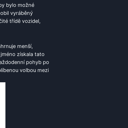
 aby bylo možné
obil vyráběný
ité třídě vozidel,
ahrnuje menší,
jméno získala tato
 každodenní pohyb po
oblíbenou volbou mezi