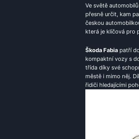
Ve světě automobilů 
přesně určit, kam pa
českou automobilk
která je klíčová pro
Škoda Fabia
patří d
kompaktní vozy s do
třída díky své scho
městě i mimo něj. Dí
řidiči hledajícími po