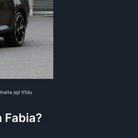
alte její třídu
a Fabia?