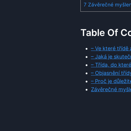
7
Závěrečné myšle
Table Of C
– Ve které tříd
– Jaká je skute
– Třída, do kter
– Objasnění tří
– Proč je důleži
Závěrečné myšl