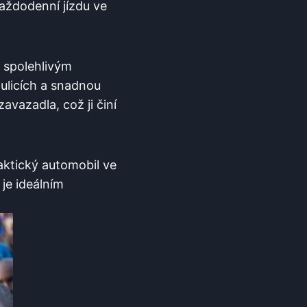
každodenní jízdu ve
 spolehlivým
 ulicích a snadnou
avazadla, což ji činí
raktický automobil ve
 je ideálním