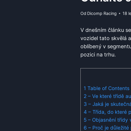
Od
Dicomp Racing
18 l
V dnešním článku se
vozidel tato skvělá a
oblíbený v segmentu
pozici na trhu.
1
Table of Contents
2
– Ve které třídě a
3
– Jaká je skutečn
4
– Třída, do které 
5
– Objasnění třídy
6
– Proč je důležité