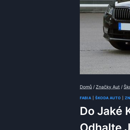
Domů
/
Značky Aut
/
Šk
FABIA
|
ŠKODA AUTO
|
ZN
Do Jaké K
Odhalte J