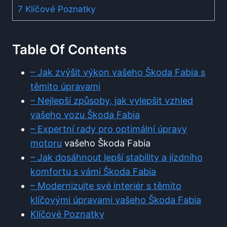
7
Klíčové Poznatky
Table Of Contents
– Jak zvýšit výkon vašeho Škoda Fabia s
těmito úpravami
– Nejlepší způsoby, jak vylepšit vzhled
vašeho vozu Škoda Fabia
– Expertní rady pro optimální úpravy
motoru
vašeho Škoda Fabia
– Jak dosáhnout lepší stability a jízdního
komfortu s vámi Škoda Fabia
– Modernizujte své interiér s těmito
klíčovými úpravami vašeho Škoda Fabia
Klíčové Poznatky