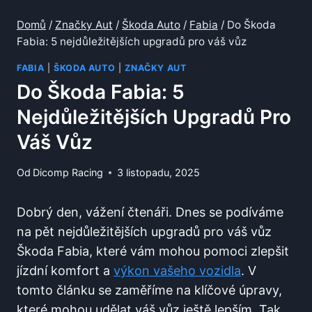
Domů
/
Značky Aut
/
Škoda Auto
/
Fabia
/
Do Škoda
Fabia: 5 nejdůležitějších upgradů pro váš vůz
FABIA
|
ŠKODA AUTO
|
ZNAČKY AUT
Do Škoda Fabia: 5
Nejdůležitějších Upgradů Pro
Váš Vůz
Od
Dicomp Racing
3 listopadu, 2025
Dobrý den, vážení čtenáři. Dnes se podíváme
na pět nejdůležitějších upgradů pro váš vůz
Škoda Fabia, které vám mohou pomoci zlepšit
jízdní komfort a
výkon vašeho vozidla
. V
tomto článku se zaměříme na klíčové úpravy,
které mohou udělat váš vůz ještě lepším. Tak