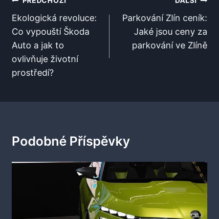
Navigace
PŘEDCHOZÍ
DALŠÍ
Pro
Ekologická revoluce:
Parkování Zlín ceník:
Co vypouští Škoda
Jaké jsou ceny za
Příspěvek
Auto a jak to
parkování ve Zlíně
ovlivňuje životní
prostředí?
Podobné Příspěvky