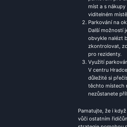
míst a s nákupy 
viditelném míst
Parkování na okr
Další možností ⁢j
obvykle nalézt 
zkontrolovat, z
pro rezidenty.
Využití⁣ parkován
V centru Hradce 
důležité si ⁤přeč
těchto místech m
nezůstanete⁤ př
Pamatujte, že ⁣i⁤ kdy
vůči ostatním řidičů
strategie pomohou na