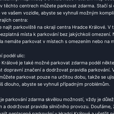
v těchto centrech ⁢můžete parkovat zdarma.⁤ Stačí si‍
ě ve vašem⁣ vozidle, abyste se vyhnuli možným kompl
ajích centra:
e​ najít parkoviště ​na okraji centra ⁣Hradce Králové. V
⁤bezplatná místa ⁢k parkování bez jakýchkoli omezení
da nemáte ​parkovat v⁢ místech s ⁤omezením nebo na 
í podél ulic:
⁢Králové je také možné⁣ parkovat ⁣zdarma podél některýc
íst dopravní‍ značení a dodržovat pravidla parkování. Vě
ůžete parkovat pouze​ na‌ určitou dobu, takže‌ se⁤ ujist
íliš dlouho, abyste se vyhnuli případným problémům.
ž je parkování zdarma⁤ skvělou‌ možností,⁢ vždy je​ důlež
m a dodržovat pravidla ‌silničního⁢ provozu. Doufáme, 
jít neplacené parkování v Hradci ‌Králové a ušetřit n