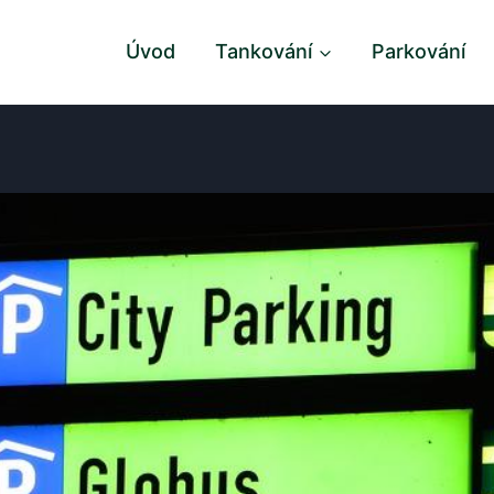
Úvod
Tankování
Parkování