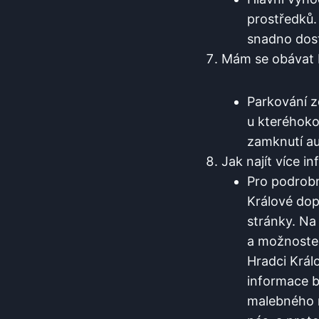
prostředků. 
snadno ​dost
Mám se ⁢obávat​ 
Parkování‍ 
u kteréhokol
zamknutí ⁣au
Jak najít více‌ 
Pro‍ podrob
Králové dop
stránky. Na 
a možnostec
Hradci Král
informace by
malebného m