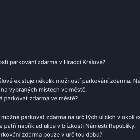
sti‌ parkování zdarma ⁤v Hradci Králové?
álové ​existuje několik možností parkování⁣ zdarma. N
 na vybraných místech ve městě.
á⁤ parkovat‍ zdarma‌ ve městě?
 možné ‌parkovat‍ zdarma ⁤na určitých⁢ ulicích v okolí 
 patří​ například ulice​ v blízkosti ⁣Náměstí Republiky.
parkování zdarma ⁣pouze v určitou dobu?