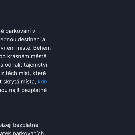
né parkování v
lebnou destinaci a
rávném‌ místě. Během
 po krásném ⁢městě
a odhalit tajemství
z těch míst, které
t⁣ skrytá místa,
kde⁣
ohou najít bezplatné
ízejí‍ bezplatné
statek parkovacích