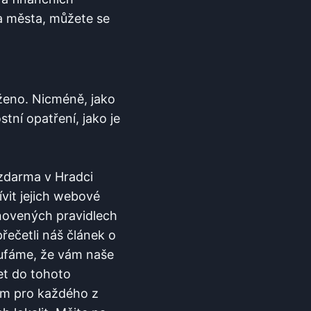
a města, můžete⁢ se
ženo.​ Nicméně, jako
tní opatření, jako je‍
zdarma‌ v Hradci
it jejich webové
novených​ pravidlech⁣
četli náš ‍článek o‍
ufáme, že vám naše ​
t⁣ do tohoto⁢
m ⁤pro každého z⁣