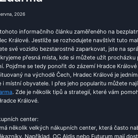
června, 2026
ní tohoto informačního článku zaměřeného na bezplat
 Králové. Jestliže se rozhodujete navštívit tuto ​ma
te své ⁤vozidlo bezstarostně⁣ zaparkovat,​ jste na sp
kryjeme přesná ‍místa, kde si ⁤můžete užít procházku
í. ⁢Pojďme se tedy ‍ponořit do⁣ zázemí Hradce Králové 
tuovaný⁣ na východě Čech, Hradec‌ Králové je jedním‍ 
e i místní obyvatele. I přes ‌jeho popularitu můžete nají
darma
. Zde ​je několik tipů a ⁣strategií, ⁣které vám pom
radce ⁤Králové.
kupních center:
á několik⁣ velkých nákupních⁢ center,⁤ která ⁢často ⁣nab
ákazníky. ​Například, OC⁣ Aldis nebo Futurum mají⁣ do