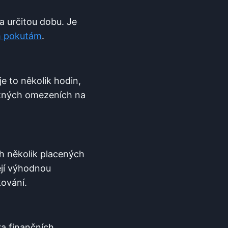
 ⁢určitou dobu. Je⁣
ým pokutám
.
e to několik hodin,
ných ⁤omezeních‌ na
 ⁤několik⁢ placených
ejí ⁣výhodnou
kování.
ra finančních