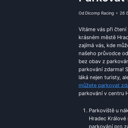
Od
Dicomp Racing
26 
Vítáme ‌vás při čte
krásném městě Hradec
zajímá vás, kde může
našeho ‍průvodce od
bez obav z‌ parkován
parkování zdarma! Si
láká nejen turisty, al
můžete ‍parkovat z
parkování v centru H
Parkoviště u ná
Hradec Králové⁤ m
‍parkování pro z