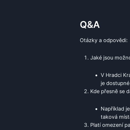
Q&A
Otázky a odpovědi:
Jaké jsou možno
V Hradci Kr
je dostupné
Kde přesně se d
Například je
taková místa
Platí ‌omezení‌ 