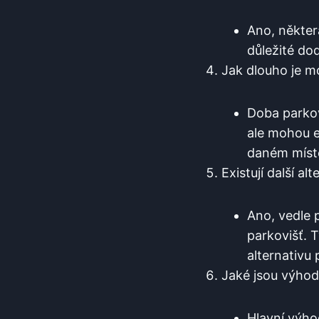
Ano, některá
důležité do
Jak ⁣dlouho‍ je
Doba parkov
ale mohou e
daném míst
Existují další a
Ano, vedle p
parkovišť. ​
alternativu 
Jaké jsou ‍výho
Hlavní ​výh