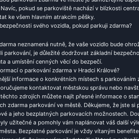
Navíc, ⁤pokud se parkoviště nachází v blízkosti⁣ centr
at ​ke ⁣všem hlavním atrakcím⁤ pěšky.
bezpečnosti svého vozidla,‌ pokud parkuji ⁤zdarma?
zdarma⁤ neznamená nutně, ⁣že vaše ‍vozidlo bude ohro
i parkování, je⁤ důležité dodržovat základní bezpečnos
ta ⁢a ⁤umístění cenných ​věcí ‌do ⁤bezpečí.
informací o parkování ‌zdarma‌ v Hradci Králové?
nější informace ⁣o konkrétních místech⁢ s parkováním ​
oručujeme kontaktovat městskou správu nebo navštív
těchto‌ zdrojích můžete najít⁢ přesné informace o sta
h zdarma parkování ve městě. Děkujeme, že jste si⁢ pře
ové ⁢a jeho bezplatných parkovacích‍ možnostech. Do
ly užitečné a pomohly⁣ vám⁤ naplánovat váš další výle
ěsta.‍ Bezplatné ⁣parkování je vždy ⁣vítaným benefite