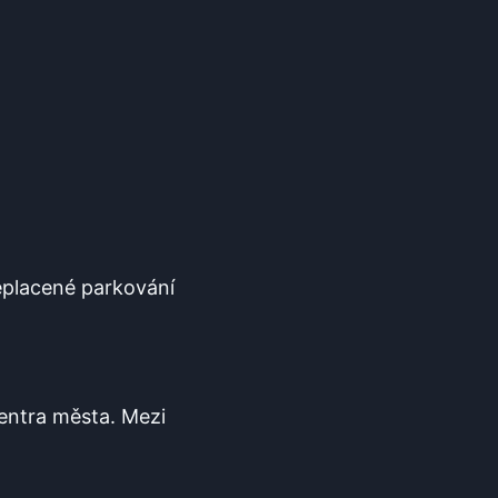
eplacené⁢ parkování
⁣centra města. Mezi