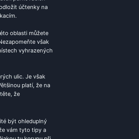
 odložit účtenky na
ikacím.
 této oblasti můžete
.‌ Nezapomeňte však
místech⁢ vyhrazených
h ⁤ulic. ‌Je ‌však
tšinou ‌platí, ⁤že na
ěte, ​že
ité⁣ být ‌ohleduplný
že vám tyto tipy a
ějakou tu korunu při