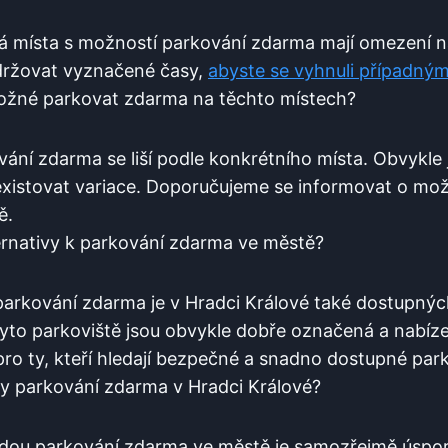
 místa ⁢s možností parkování ⁢zdarma‌ mají omezení ‌na
držovat vyznačené ‌časy,
abyste se‍ vyhnuli případn
 možné parkovat zdarma na těchto místech?
ání zdarma se liší podle konkrétního místa. Obvykle j
xistovat variace. Doporučujeme se informovat o⁣ mož
ě.
lternativy k parkování zdarma ve městě?
arkování zdarma je‍ v Hradci ‌Králové také​ dostupných
Tyto parkoviště jsou obvykle ⁢dobře označená‌ a nabíz
⁤pro‌ ty, kteří hledají ‍bezpečné⁤ a snadno ⁣dostupné par
dy parkování zdarma⁢ v Hradci Králové?
odou parkování zdarma ve ⁢městě‌ je ⁣samozřejmě úspo