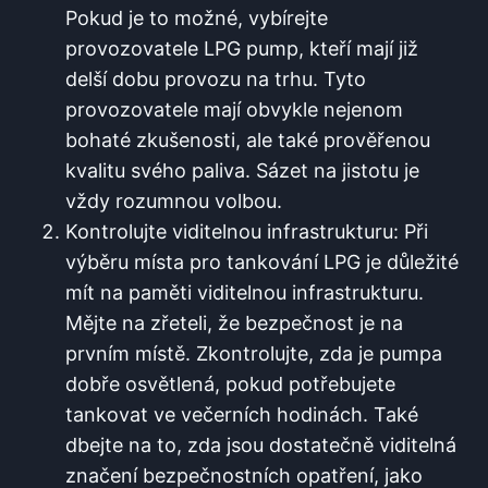
Pokud⁤ je to možné, vybírejte
provozovatele LPG‌ pump, kteří mají ⁢již
delší dobu provozu ⁤na trhu. ⁤Tyto
⁣provozovatele mají obvykle nejenom
bohaté⁣ zkušenosti, ale také prověřenou
kvalitu svého paliva.⁤ Sázet na jistotu je
‍vždy rozumnou volbou.
Kontrolujte viditelnou infrastrukturu: Při
výběru místa pro⁣ tankování LPG​ je důležité
mít na paměti viditelnou ‍infrastrukturu.
Mějte⁣ na zřeteli, že bezpečnost je na
‍prvním místě. Zkontrolujte, zda je pumpa‍
dobře osvětlená, pokud ‍potřebujete
⁤tankovat ve večerních ⁣hodinách. Také
⁣dbejte na to, zda jsou dostatečně viditelná
značení bezpečnostních opatření, jako