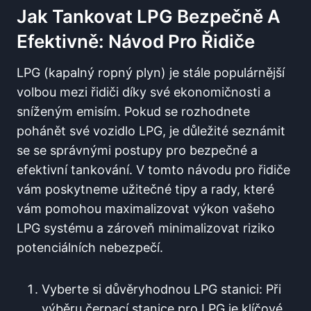
Jak Tankovat LPG Bezpečně A
Efektivně: Návod Pro ⁣řidiče
LPG (kapalný ropný plyn) je⁤ stále populárnější
volbou⁢ mezi řidiči díky své ekonomičnosti a
sníženým⁢ emisím. Pokud se‍ rozhodnete
pohánět své vozidlo LPG, je důležité seznámit
se se správnými postupy pro bezpečné a
efektivní tankování. V tomto návodu pro ‌řidiče
vám poskytneme užitečné‍ tipy a rady, které
vám pomohou maximalizovat výkon vašeho
LPG systému a ⁣zároveň minimalizovat riziko‌
potenciálních nebezpečí.
Vyberte ⁢si důvěryhodnou LPG stanici: Při
výběru čerpací stanice pro LPG je klíčové