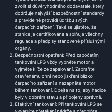
zvolit si důvěryhodného dodavatele, který
dodržuje ⁢nejvyšší bezpečnostní standardy
a pravidelně​ provádí údržbu svých
čerpacích zařízení. Také se ujistěte, že‌
stanice je certifikována ​a splňuje všechny
regulace a předpisy stanovené ⁢příslušnými
orgány.
Bezpečnostní opatření: Před započetím
tankování LPG vždy vypněte motor a
vyjměte klíče ze zapalování. Zabraňte
otevřenému ohni nebo jiskření blízko
čerpacího zařízení a nezapněte motor‌
během tankování. Dbejte na to, aby hadice
⁢byly v‌ dobrém stavu a​ připojeny správně.
Efektivní tankování: Při tankování LPG se‍
vyvarujte přetékání nádrže a‍ předplňte ji