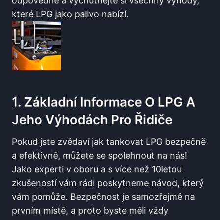
odpovědně a vychutnejte si všechny výhody,
které LPG jako palivo ⁤nabízí.
1. Základní Informace⁣ O LPG A
Jeho Výhodách Pro Řidiče
Pokud jste zvědaví jak tankovat LPG bezpečně
a​ efektivně, můžete se spolehnout na nás!
Jako experti v oboru a s více než 10letou
zkušeností vám rádi poskytneme návod, který
vám pomůže. Bezpečnost⁤ je⁤ samozřejmě⁢ na
prvním místě, a proto byste měli vždy