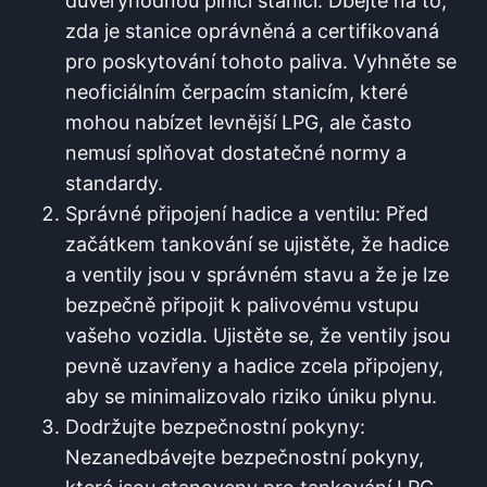
důvěryhodnou plnicí stanici. Dbejte na to,
zda​ je stanice oprávněná a certifikovaná
⁣pro poskytování tohoto paliva. Vyhněte se⁤
neoficiálním čerpacím stanicím, které
mohou nabízet levnější⁣ LPG, ale ⁤často
nemusí splňovat dostatečné normy ⁣a‍
standardy.
Správné připojení hadice a ventilu: Před
začátkem tankování se ujistěte, že hadice
a ventily jsou⁢ v⁣ správném stavu a že je lze
bezpečně připojit k ⁤palivovému vstupu
⁣vašeho vozidla. Ujistěte⁣ se, že ventily jsou
pevně⁤ uzavřeny a hadice zcela​ připojeny,
⁢aby ⁤se minimalizovalo riziko úniku plynu.
Dodržujte ‍bezpečnostní‌ pokyny:
Nezanedbávejte bezpečnostní pokyny,