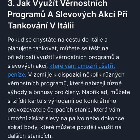
3. Jak ⁤využít Věrnostních
Programů A Slevových Akcí Při
⁢tankování V Itálii
Pokud se chystáte na cestu do Itálie a
plánujete tankovat, můžete se těšit na
příležitosti využití věrnostních programů a
slevových akcí,⁢
které vám umožní ušetřit
peníze
. V zemi je k dispozici‍ několik různých
věrnostních ​programů, které nabízejí různé
výhody a bonusy⁤ pro členy. Například, můžete
si‍ zřídit kartu s výhodami⁣ od‌ konkrétního‌
provozovatele čerpacích stanic, která⁢ vám
umožní získat slevy na palivo nebo dokonce
sbírat body,⁢ které můžete později využít na
dalších stanicích.