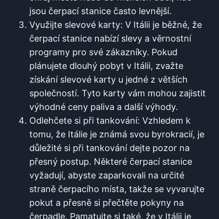
jsou čerpací stanice často levnější.
Využijte slevové ‍karty: ⁣V Itálii je běžné, že
čerpací stanice nabízí slevy a věrnostní
⁣programy pro své zákazníky. Pokud
plánujete ⁤dlouhý pobyt v ‍Itálii, zvažte
‍získání⁢ slevové karty u ‍jedné z větších
společností. Tyto karty vám mohou ⁣zajistit
výhodné ceny paliva a ​další výhody.
Odlehčete si při tankování: Vzhledem⁤ k
tomu, ‌že Itálie je známá svou byrokracií, je‌
důležité si při tankování dejte pozor na
přesný ‍postup. Některé čerpací stanice
vyžadují, abyste zaparkovali na určité
straně čerpacího místa, takže se vyvarujte
pokut a ‍přesně si přečtěte pokyny na
čerpadle. Pamatujte si ⁤také, že v⁣ Itálii je