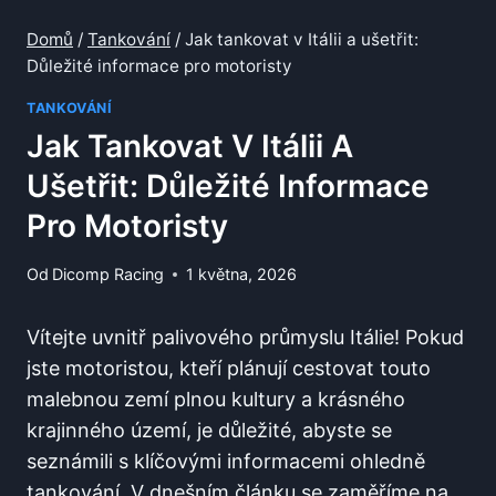
Domů
/
Tankování
/
Jak tankovat v Itálii a ušetřit:
Důležité informace pro motoristy
TANKOVÁNÍ
Jak Tankovat V Itálii A
Ušetřit: Důležité Informace
Pro Motoristy
Od
Dicomp Racing
1 května, 2026
Vítejte uvnitř palivového průmyslu Itálie! Pokud
jste ‍motoristou, kteří plánují cestovat touto
malebnou zemí plnou kultury a krásného
krajinného území, je důležité, abyste se
seznámili s klíčovými‍ informacemi ohledně
tankování. V ‌dnešním článku‌ se zaměříme⁤ na