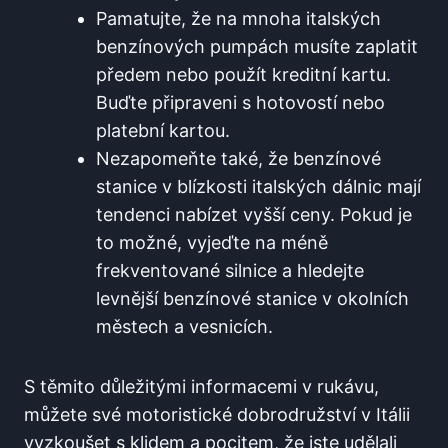
Pamatujte, že na mnoha‍ italských
benzínových‌ pumpách musíte ​zaplatit
předem nebo použít kreditní kartu.‌
Buďte připraveni ⁤s hotovostí nebo
platební kartou.
Nezapomeňte také, že benzínové
stanice v blízkosti italských dálnic mají⁣
tendenci nabízet vyšší ceny. Pokud je
to možné, vyjeďte na méně
frekventované silnice a hledejte
levnější benzínové stanice v okolních
městech a vesnicích.
S ‌těmito důležitými ​informacemi v rukávu,
můžete své motoristické‍ dobrodružství v Itálii
vyzkoušet s ‍klidem a pocitem, že jste udělali