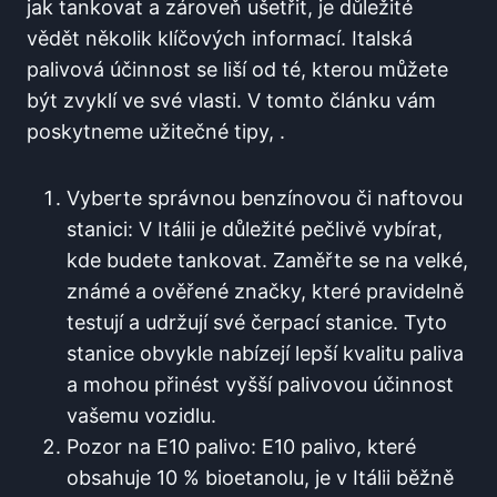
jak ⁤tankovat a zároveň⁢ ušetřit, je důležité
vědět několik‍ klíčových informací. Italská
palivová účinnost ‌se liší​ od té, kterou můžete
být zvyklí ve své vlasti. V tomto článku vám
poskytneme užitečné tipy,⁢ .
Vyberte správnou benzínovou či naftovou
stanici: ⁢V Itálii je důležité pečlivě vybírat,
kde budete tankovat. Zaměřte se na velké,‌
známé a ověřené značky, které pravidelně
testují a udržují své ⁤čerpací stanice. Tyto
stanice obvykle nabízejí lepší kvalitu paliva
a mohou přinést vyšší palivovou účinnost
vašemu vozidlu.
Pozor na E10 palivo: E10 palivo, které
obsahuje 10 % bioetanolu, je‍ v Itálii běžně