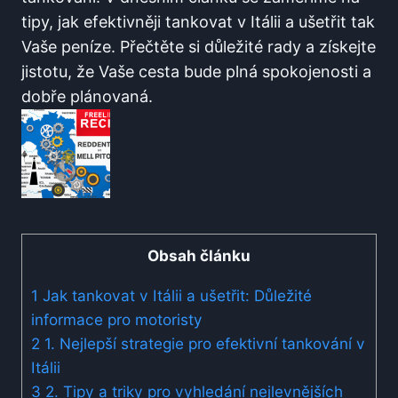
tipy, jak efektivněji tankovat ⁤v Itálii a ušetřit tak
Vaše peníze. Přečtěte si ‌důležité rady a ⁣získejte
jistotu, že Vaše cesta bude plná spokojenosti a⁣
dobře plánovaná.
Obsah článku
1
Jak tankovat v Itálii a ušetřit: Důležité
informace pro motoristy
2
1. Nejlepší strategie pro efektivní tankování v
Itálii
3
2. Tipy a ⁣triky pro ​vyhledání nejlevnějších