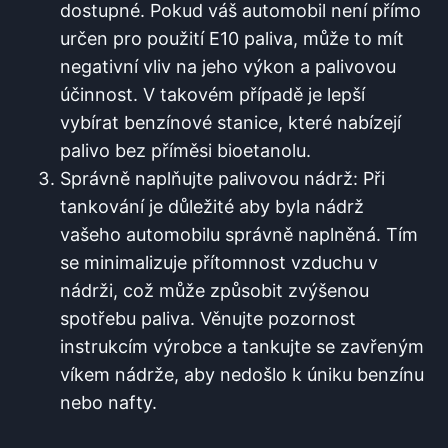
dostupné. Pokud‍ váš automobil není přímo
určen pro použití E10 paliva, ⁤může to mít
negativní vliv na jeho‌ výkon a‌ palivovou
účinnost. V takovém případě je lepší
vybírat benzínové‍ stanice,‌ které nabízejí
palivo bez příměsi bioetanolu.
Správně naplňujte palivovou nádrž: Při
tankování je důležité aby byla nádrž
vašeho automobilu ⁤správně naplněná. Tím
⁢se minimalizuje přítomnost vzduchu v
nádrži, což může způsobit zvýšenou
spotřebu paliva. Věnujte ​pozornost
instrukcím výrobce a tankujte ‌se zavřeným
víkem nádrže, aby nedošlo k úniku benzínu
nebo nafty.