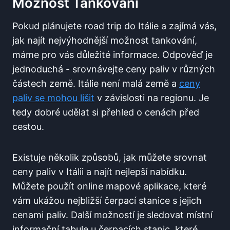
Možnost ​tankování
Pokud plánujete road trip⁣ do Itálie a zajímá vás,
jak ‌najít nejvýhodnější⁤ možnost tankování,
máme pro vás důležité⁤ informace. Odpověď ⁣je
jednoduchá -⁣ srovnávejte ceny paliv v různých
částech země. Itálie není malá země a
ceny
paliv se mohou lišit
v závislosti na regionu. Je ​
tedy dobré udělat si přehled o cenách před
cestou.
Existuje několik způsobů, jak můžete srovnat
ceny paliv v Itálii a najít nejlepší nabídku.⁤
Můžete použít online mapové aplikace, které
vám ukážou nejbližší čerpací stanice s jejich
cenami paliv. Další možností je sledovat místní
informační tabule u čerpacích ‍stanic, které