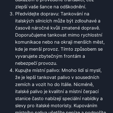
zlepší vaše šance ⁣na​ odškodnění.
Předvídejte dopravu: Tankování na
italských silnicích může být zdlouhavé a
časově náročné kvůli‌ zmatené dopravě.
Doporučujeme ​tankovat mimo rychlostní
komunikace ⁣nebo na okraji menších ‌měst,
kde je menší provoz. Tímto způsobem se
vyvarujete zbytečným frontám a
nebezpečí‌ provozu.
Kupujte místní palivo: Mnoho lidí‌ si myslí,
že je lepší ⁤tankovat palivo v sousedních
zemích a vozit ho⁣ do Itálie. Nicméně,⁤
italské palivo je kvalitní a místní čerpací
stanice často nabízejí speciální nabídky ‌a
slevy pro italské motoristy. Kupováním
místního​ paliva ušetříte peníze a podpoříte