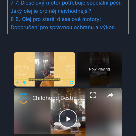
7
7. Dieselový motor potřebuje speciální péči:
Jaký olej je pro něj nejvhodnější?
8
8. Olej pro starší dieselové motory:
Doporučení pro správnou ochranu a výkon
×
Now Playing
×
Play
Unmute
Fullscreen
Childhood Bestie Who Moved Away Surprises Friend In Restaurant | Happily TV
Play