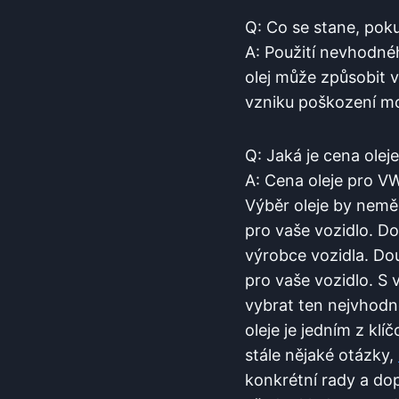
Q: Co se stane, pok
A: Použití nevhodné
olej může způsobit v
vzniku poškození mo
Q: Jaká je cena ole
A: Cena oleje pro V
Výběr oleje by neměl
pro vaše vozidlo. D
výrobce vozidla. Dou
pro vaše vozidlo. S
vybrat ten nejvhodn
oleje je jedním z k
stále nějaké otázky,
konkrétní rady a do