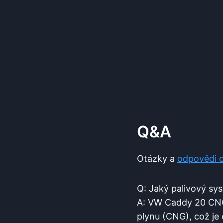
Q&A
Otázky a
odpovědi 
Q: Jaký palivový s
A: VW Caddy 20 CNG
plynu (CNG), což je 