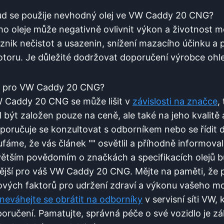
ud se použije nevhodný olej ve VW Caddy 20 CNG?
ho oleje může negativně ovlivnit výkon a životnost
znik nečistot a usazenin, snížení mazacího účinku a p
toru. Je důležité dodržovat doporučení výrobce ohled
je pro VW Caddy 20 CNG?
W Caddy 20 CNG se může lišit v
závislosti na značce
,
 být založen pouze na ceně, ale také na jeho kvalitě
oporučuje se konzultovat s odborníkem nebo se řídit
fáme, že vás článek "" osvětlil a příhodně informoval
 větším povědomím o značkách a specifikacích olejů 
ější pro váš VW Caddy 20 CNG. Mějte na paměti, že 
líčových faktorů pro udržení zdraví a výkonu vašeho 
neváhejte se obrátit na odborníky
v servisní síti VW,
poručení. Pamatujte, správná péče o své vozidlo je z