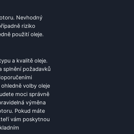
 motoru. Nevhodný
řípadně riziko
ně použití oleje.
 typu a kvalitě oleje.
 a splnění požadavků
 doporučeními
 ohledně volby oleje
budete moci správně
pravidelná výměna
motoru. Pokud máte
 kteří vám poskytnou
ákladním