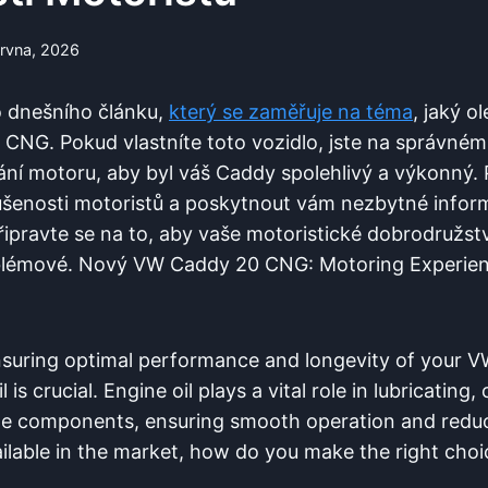
ervna, 2026
o dnešního článku,
který se zaměřuje na téma
, jaký o
NG. Pokud vlastníte toto vozidlo, jste na správném 
ání motoru, aby byl váš Caddy spolehlivý a výkonný.
ušenosti motoristů a poskytnout vám nezbytné info
řipravte se na to, aby vaše motoristické dobrodružst
oblémové. Nový VW Caddy 20 CNG: Motoring Experien
nsuring optimal performance and longevity of your
 is crucial. Engine oil plays a vital role in lubricating,
ne components, ensuring smooth operation and reduc
ilable in the market, how do you make the right choi