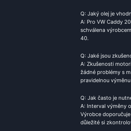
Q: Jaký olej je vh
A: Pro VW Caddy 20 C
schválena výrobcem 
40.
Q: Jaké jsou zkušen
A: Zkušenosti motoris
žádné problémy s mot
pravidelnou výměnu 
Q: Jak často je nut
A: Interval výměny 
Výrobce doporučuje m
důležité si zkontrol