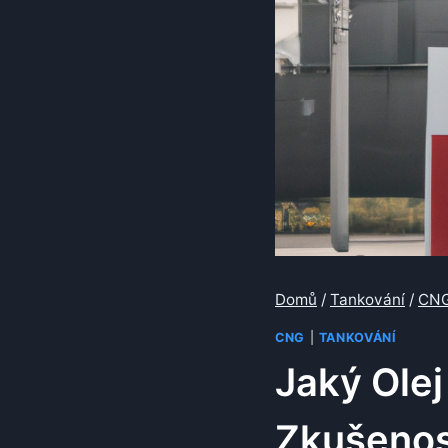
Domů
/
Tankování
/
CN
CNG
|
TANKOVÁNÍ
Jaký Ole
Zkušenos