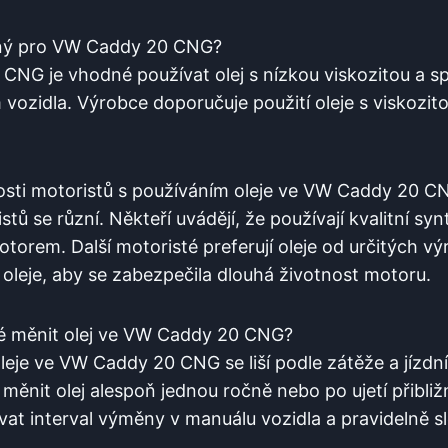
odný pro VW Caddy 20 CNG?
NG je vhodné používat olej s nízkou viskozitou a spec
vozidla. Výrobce doporučuje použití oleje s viskoz
osti motoristů s používáním oleje ve VW Caddy 20 C
tů se různí. Někteří uvádějí, že používají kvalitní syn
orem. Další motoristé preferují oleje od určitých vý
oleje, aby se zabezpečila dlouhá životnost motoru.
né měnit olej ve VW Caddy 20 CNG?
oleje ve VW Caddy 20 CNG se liší podle zátěže a jízd
ěnit olej alespoň jednou ročně nebo po ujetí přibli
ovat interval výměny v manuálu vozidla a pravidelně sl