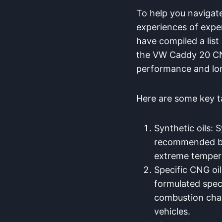
To help you navigat
experiences of exper
have compiled a list
the VW Caddy 20 CNG
performance and long
Here are some key t
Synthetic oils: 
recommended by d
extreme tempera
Specific CNG oil
formulated speci
combustion char
vehicles.