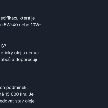
ifikací, která je
itou 5W-40 nebo 10W-
NG?
tetický olej a nemají
robců a doporučují
ních podmínek.
žně 15 000 km. Je
edovat stav oleje.