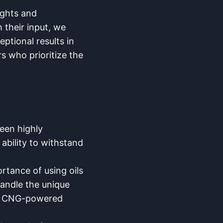
ights and
 their input, we
ptional results in
s who prioritize the
been highly
ability to withstand
rtance of using oils
handle the unique
th CNG-powered