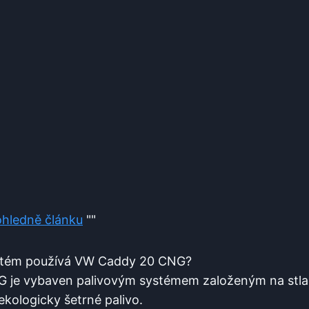
ohledně článku
""
ystém používá VW Caddy 20 CNG?
 je vybaven palivovým systémem založeným na st
ekologicky šetrné palivo.