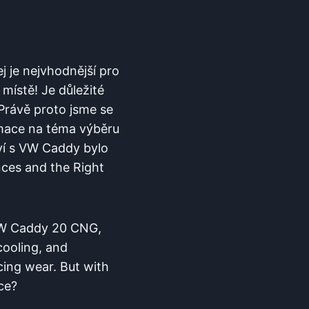
lej je nejvhodnější pro
místě! Je důležité
 Právě proto jsme se
rmace na téma výběru
ví s VW Caddy bylo
ces and the Right
 VW Caddy 20 CNG,
 cooling, and
ing wear. But with
ce?