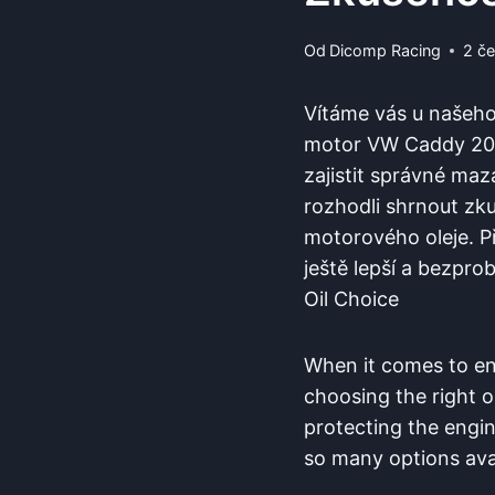
Od
Dicomp Racing
2 č
Vítáme vás u našeh
motor VW Caddy 20 C
zajistit správné maz
rozhodli shrnout zk
motorového oleje. P
ještě lepší a bezpr
Oil Choice
When it comes to e
choosing the right oil
protecting the engi
so many options ava