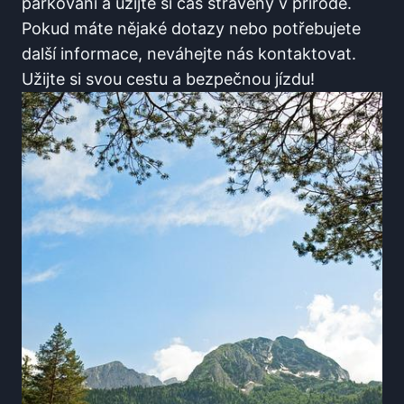
parkování a užijte si čas strávený ⁢v přírodě.
Pokud máte nějaké dotazy nebo potřebujete
další informace, neváhejte nás ⁢kontaktovat.⁢
Užijte si svou cestu a bezpečnou jízdu!