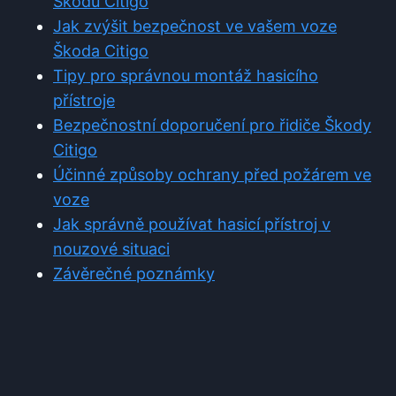
Škodu Citigo
Jak zvýšit bezpečnost ve vašem voze
Škoda Citigo
Tipy pro správnou montáž hasicího
přístroje
Bezpečnostní doporučení pro řidiče Škody
Citigo
Účinné způsoby ochrany před požárem ve
voze
Jak správně používat hasicí přístroj v
nouzové situaci
Závěrečné poznámky