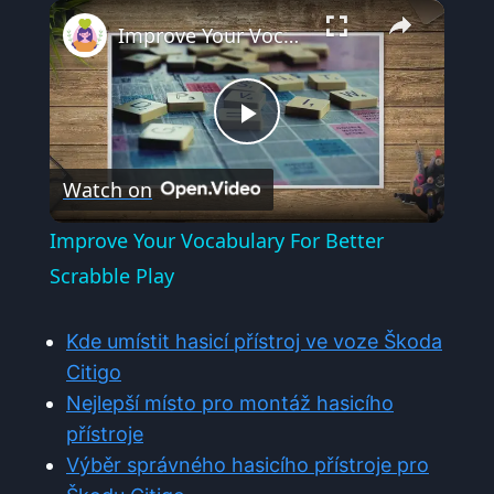
×
Play
Unmute
Fullscreen
Improve Your Vocabulary For Better Scrabble Play
Play
Watch on
Video
Improve Your Vocabulary For Better
Scrabble Play
Kde umístit hasicí přístroj ve voze Škoda
Citigo
Nejlepší místo pro montáž hasicího
přístroje
Výběr správného hasicího přístroje pro