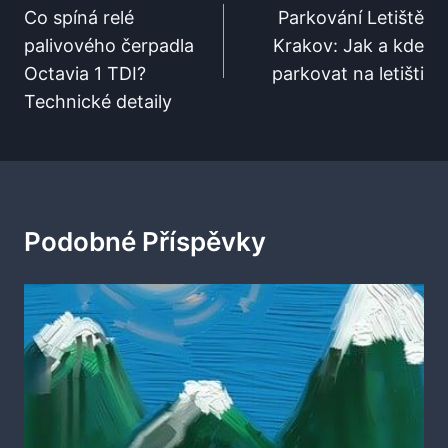
Pro
Co spíná relé
Parkování Letiště
palivového čerpadla
Krakov: Jak a kde
Příspěvek
Octavia 1 TDI?
parkovat na letišti
Technické detaily
Podobné Příspěvky