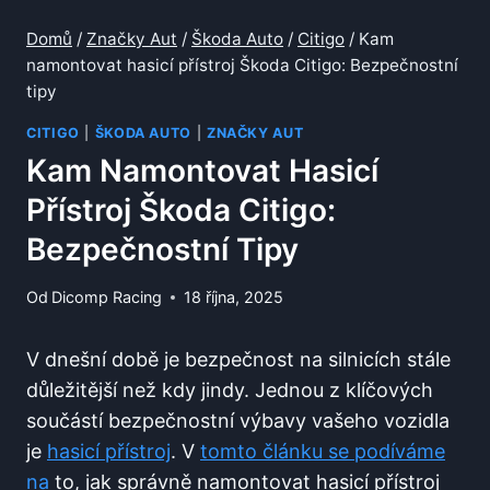
Domů
/
Značky Aut
/
Škoda Auto
/
Citigo
/
Kam
namontovat hasicí přístroj Škoda Citigo: Bezpečnostní
tipy
CITIGO
|
ŠKODA AUTO
|
ZNAČKY AUT
Kam Namontovat Hasicí
Přístroj Škoda Citigo:
Bezpečnostní Tipy
Od
Dicomp Racing
18 října, 2025
V dnešní době je bezpečnost na silnicích stále
důležitější než kdy jindy. Jednou z klíčových
součástí bezpečnostní výbavy vašeho vozidla
je
hasicí přístroj
. V
tomto článku se podíváme
na
to, jak správně namontovat hasicí přístroj