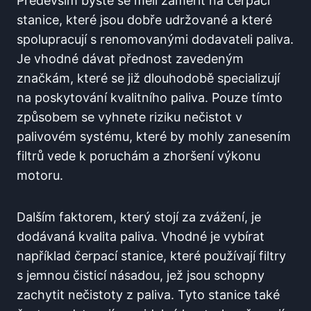
Především byste se měli zaměřit na čerpací
stanice, které ​jsou dobře udržované a které⁤
spolupracují s renomovanými dodavateli‌ paliva.
Je vhodné​ dávat ​přednost zavedeným
značkám, které se již ‍dlouhodobě‍ specializují
na poskytování kvalitního ⁢paliva. Pouze tímto
způsobem se vyhnete riziku nečistot v
‍palivovém systému, které ⁣by mohly ‌zanesením
filtrů vede k poruchám a zhoršení ​výkonu
motoru.
Dalším faktorem, ⁤který stojí za zvážení, je
dodávaná kvalita paliva. Vhodné⁤ je vybírat
například čerpací stanice, které ‌používají filtry
s jemnou čisticí‌ násadou, jež jsou schopny
zachytit nečistoty ⁢z paliva. Tyto stanice také