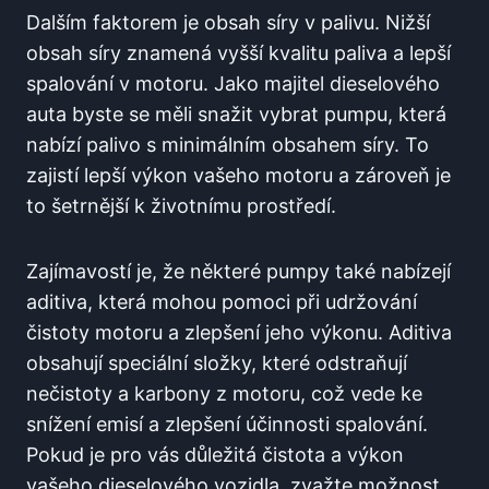
Dalším faktorem ‍je obsah síry v palivu. Nižší
obsah ⁣síry znamená‍ vyšší kvalitu paliva a lepší
spalování‍ v motoru.⁤ Jako⁤ majitel dieselového‍
auta ⁢byste se⁢ měli snažit vybrat pumpu, ⁢která
nabízí palivo s minimálním obsahem síry. To
zajistí lepší‌ výkon ‌vašeho ​motoru a ​zároveň je
to ⁢šetrnější k životnímu prostředí.
Zajímavostí je, že některé pumpy také​ nabízejí
aditiva, která mohou ‍pomoci​ při udržování
čistoty motoru a​ zlepšení jeho výkonu. Aditiva
obsahují speciální ⁣složky, které odstraňují
nečistoty a karbony z motoru, což​ vede ​ke
snížení emisí a zlepšení účinnosti spalování.
Pokud je ⁢pro vás důležitá čistota a výkon
vašeho dieselového vozidla, zvažte‍ možnost