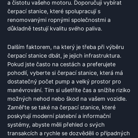
a čistotu vašeho ⁢motoru. ⁢Doporučuji vybírat
čerpací stanice, které ‍spolupracují s
renomovanými ropnými⁤ společnostmi a‍
důkladně​ testují kvalitu svého paliva.
Dalším faktorem, na‍ který je třeba při výběru
čerpací⁣ stanice ⁤dbát, je jejich infrastruktura.
Pokud jste⁤ často na cestách a preferujete
pohodlí, vyberte si čerpací stanice, která má
dostatečný počet pump ‌a velký prostor pro
manévrování. Tím si ušetříte čas a snížíte riziko
možných ​nehod⁤ nebo škod na vašem ⁤vozidle.
Zaměřte⁢ se také na‍ čerpací ⁢stanice, které​
poskytují moderní ​platební‌ a informační
systémy, abyste‍ měli přehled o‍ svých
transakcích a‍ rychle se ​dozvěděli o případných