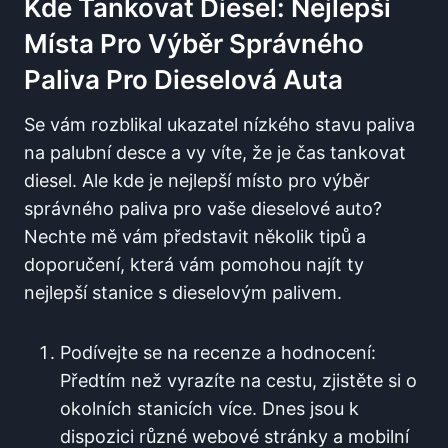
Kde Tankovat Diesel: ⁢Nejlepší
Místa ⁢pro⁣ Výběr Správného‍
Paliva Pro ⁣dieselová Auta
Se⁤ vám rozblikal ‍ukazatel nízkého ⁣stavu⁢ paliva
na ‌palubní​ desce a vy víte, že je čas tankovat
diesel. Ale kde je ‍nejlepší ‌místo pro ‌výběr⁣
správného ⁤paliva pro vaše dieselové auto?
Nechte mě vám představit několik tipů a‍
doporučení,⁢ která vám pomohou najít⁣ ty​
nejlepší stanice s dieselovým palivem.
Podívejte se⁣ na recenze a hodnocení:
Předtím než ‌vyrazíte na cestu, zjistěte si o
okolních stanicích více. Dnes jsou k
dispozici různé webové ⁤stránky a mobilní