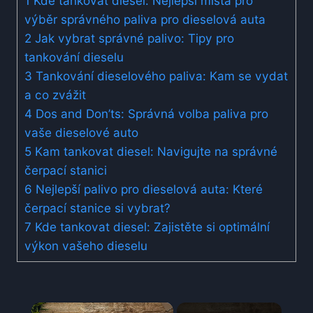
1
Kde tankovat diesel: ⁢Nejlepší místa ⁢pro⁣
výběr správného‍ paliva pro ⁣dieselová auta
2
Jak vybrat správné palivo: ‍Tipy pro
tankování dieselu
3
Tankování dieselového paliva: ⁤Kam se vydat⁣
a co ⁤zvážit
4
Dos ​and Don’ts: Správná volba paliva pro
vaše ‌dieselové auto
5
Kam tankovat diesel: Navigujte ⁣na správné
čerpací stanici
6
Nejlepší⁣ palivo pro dieselová‌ auta: Které
čerpací ‌stanice ‍si vybrat?
7
Kde tankovat diesel: Zajistěte⁤ si optimální⁣
výkon vašeho dieselu
×