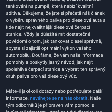
tankování na pumpě, která nabízí⁤ kvalitní
aditiva. Děkujeme, že ⁤jste ​si přečetli​ náš článek
o ⁣výběru správného paliva ⁢pro dieselová auta a⁢
kde ​najít nejkvalitnější‍ dieselové ‌čerpací
⁢stanice. Vždy je důležité​ mít ​dostatečné
povědomí o tom, jak tankovat ⁤diesel‍ správně,
abyste si zajistili ‌optimální výkon vašeho
automobilu. Doufáme, že​ vám ⁣naše informace
pomohly a poskytly ⁣jasný návod, jak najít
spolehlivé čerpací stanice ‍a vybrat ten správný
druh paliva⁢ pro váš ​dieselový⁣ vůz.
Máte-li jakékoli dotazy​ nebo potřebujete další⁤
informace,
neváhejte se na nás obrátit
. Naše
tým ‍odborníků je připraven​ vám pomoci ⁣s