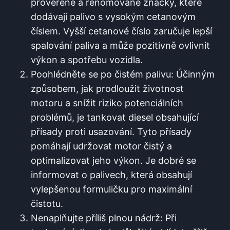
prověřené a renomované značky,‍ které
dodávají palivo ​s vysokým cetanovým
⁣číslem. Vyšší cetanové číslo zaručuje lepší
spalování paliva a může pozitivně ovlivnit
výkon⁤ a spotřebu vozidla.
Poohlédněte se⁣ po ​čistém palivu: Účinným
způsobem, jak prodloužit životnost
motoru a snížit riziko ⁣potenciálních
problémů, je tankovat diesel obsahující
přísady proti usazování.⁢ Tyto přísady
pomáhají udržovat motor čistý ​a
optimalizovat jeho výkon. Je dobré se
informovat o ‍palivech, která obsahují
vylepšenou formuličku pro maximální
čistotu.
Nenaplňujte příliš plnou nádrž: ⁣Při⁢