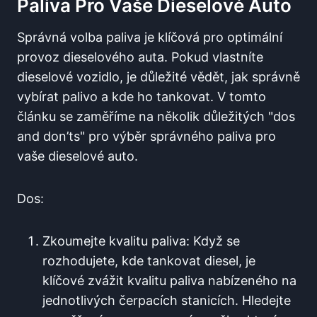
Paliva Pro Vaše ‌dieselové Auto
Správná volba paliva je klíčová ⁣pro optimální
provoz⁢ dieselového⁣ auta. Pokud vlastníte
dieselové ‍vozidlo, je důležité vědět, jak správně⁢
vybírat palivo ⁤a kde ​ho tankovat.​ V tomto⁤
článku se ⁢zaměříme na několik důležitých "dos
and don’ts" pro výběr ‍správného paliva pro
vaše ⁣dieselové auto.
Dos:
Zkoumejte kvalitu paliva: ‌Když se
rozhodujete, kde ⁤tankovat ​diesel, ⁣je
klíčové zvážit kvalitu paliva nabízeného na
⁤jednotlivých čerpacích stanicích. Hledejte