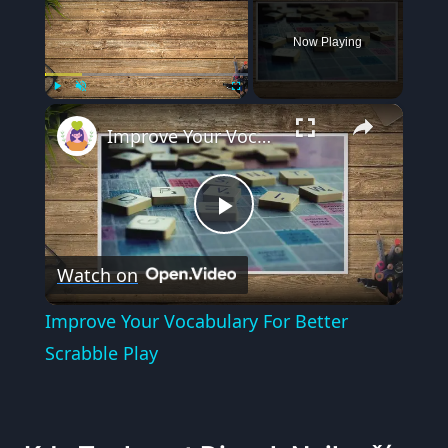
Now Playing
×
Play
Unmute
Fullscreen
Improve Your Vocabulary For Better Scrabble Play
Play
Watch on
Video
Improve Your Vocabulary For Better
Scrabble Play