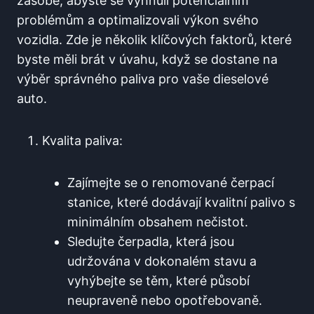
zásobě, abyste se vyhnuli potenciálním
problémům a ⁤optimalizovali výkon svého
vozidla.⁣ Zde je několik klíčových⁤ faktorů,‍ které
byste měli brát v úvahu, když se dostane na
výběr správného paliva pro vaše dieselové
auto.
Kvalita ​paliva:
Zajímejte se o renomované čerpací⁣
stanice, které dodávají kvalitní ⁢palivo⁢ s‌
minimálním‍ obsahem⁣ nečistot.
Sledujte čerpadla, která jsou
udržována v ‌dokonalém stavu a
vyhýbejte se ⁤těm, které‍ působí
neupraveně nebo opotřebovaně.