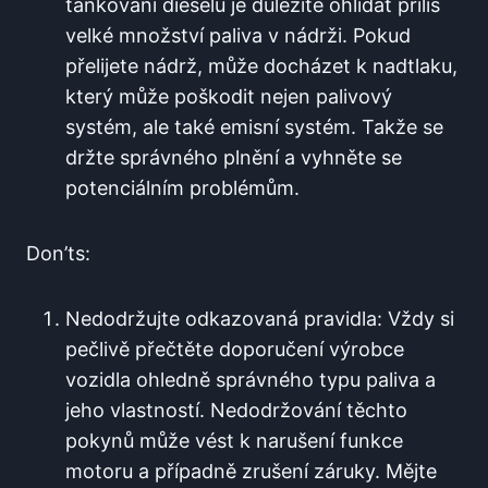
tankování dieselu je důležité ⁢ohlídat příliš
velké množství paliva​ v nádrži. Pokud
přelijete nádrž, může​ docházet k⁢ nadtlaku,
který‍ může poškodit nejen‌ palivový
systém, ale také emisní systém. ⁣Takže se
držte ⁤správného plnění a ⁢vyhněte se
potenciálním problémům.
Don’ts:
Nedodržujte​ odkazovaná pravidla: Vždy⁤ si
pečlivě​ přečtěte doporučení výrobce
⁢vozidla ohledně správného typu paliva⁤ a
jeho⁣ vlastností. Nedodržování‌ těchto
pokynů může ⁣vést k narušení‍ funkce
motoru​ a případně zrušení záruky.⁣ Mějte​