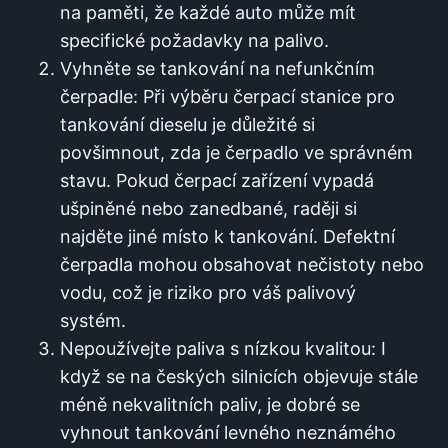
na paměti, že každé auto ​může mít
specifické požadavky na ‌palivo.
Vyhněte ‌se tankování na⁢ nefunkčním
čerpadle: Při výběru‍ čerpací stanice pro⁢
tankování dieselu ⁣je důležité si
povšimnout, zda je čerpadlo⁢ ve správném
⁣stavu.‌ Pokud čerpací zařízení vypadá⁣
ušpiněné nebo zanedbané, raději‌ si
⁢najděte jiné místo k tankování.‌ Defektní⁣
čerpadla mohou obsahovat ‌nečistoty ‍nebo
vodu, což⁣ je riziko pro váš ​palivový
systém.
Nepoužívejte paliva s nízkou kvalitou:‍ I
když se na českých silnicích objevuje stále⁣
méně⁤ nekvalitních paliv,‍ je dobré se
⁤vyhnout tankování levného neznámého‍