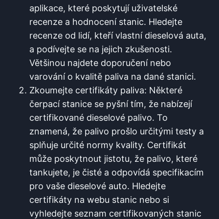
aplikace, které poskytují uživatelské
recenze a hodnocení stanic. Hledejte
recenze od lidí, kteří vlastní ⁢dieselová‌ auta,
a podívejte se na jejich ‍zkušenosti.
Většinou najdete doporučení nebo
varování o kvalitě paliva ⁤na dané stanici.
Zkoumejte certifikáty paliva: Některé
čerpací ‍stanice se⁣ pyšní tím, ⁣že ⁢nabízejí
certifikované dieselové⁢ palivo. To⁢
znamená,⁢ že palivo prošlo určitými testy a
splňuje určité normy kvality.‍ Certifikát
může poskytnout⁤ jistotu, že ​palivo, které
tankujete, je čisté a odpovídá specifikacím
pro vaše dieselové auto. ⁢Hledejte
certifikáty na ⁤webu stanic nebo si
vyhledejte seznam certifikovaných stanic