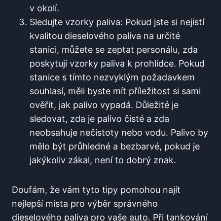
⁤v okolí.
Sledujte vzorky paliva: ⁣Pokud jste ⁢si nejistí
kvalitou dieselového paliva na určité
stanici, můžete se zeptat personálu, zda
poskytují vzorky⁢ paliva⁢ k prohlídce. Pokud
stanice s tímto nezvyklým požadavkem
souhlasí, měli byste‌ mít⁢ příležitost si sami
ověřit,⁣ jak palivo⁣ vypadá. ⁢Důležité je
sledovat, ⁢zda je palivo⁣ čisté a⁣ zda
neobsahuje nečistoty nebo vodu. ‌Palivo by
mělo být průhledné a bezbarvé, ‍pokud je
‍jakýkoliv⁢ zákal, není to‍ dobrý⁣ znak.
Doufám, že vám tyto tipy pomohou najít⁣
nejlepší místa pro výběr správného
dieselového‍ paliva ​pro vaše auto. Při tankování