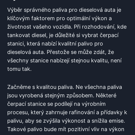
Výběr správného paliva pro dieselová‍ auta je
klíčovým ⁢faktorem pro optimální‍ výkon⁣ a
⁣životnost vašeho⁢ vozidla. Při rozhodování, kde
tankovat diesel, je důležité si vybrat čerpací
stanici, která‌ nabízí kvalitní palivo pro⁣
dieselová auta. Přestože se může zdát, že
všechny ⁣stanice nabízejí stejnou kvalitu, není
‍tomu tak.
Začněme s kvalitou ⁤paliva. ⁢Ne všechna paliva‌
jsou vyrobená stejným způsobem. ‍Některé
čerpací stanice se podílejí na výrobním
procesu, který zahrnuje rafinování a přídavky‍ k
palivu, aby se zvýšila výkonost a‍ snížila ‍emise.​
Takové palivo⁤ bude mít pozitivní vliv na​ výkon