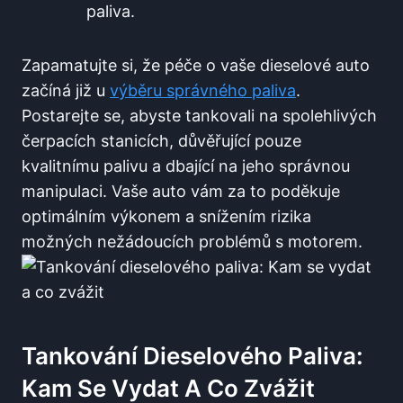
paliva.
Zapamatujte⁢ si, že péče​ o vaše dieselové auto
začíná již u
výběru správného paliva
.
Postarejte se, abyste tankovali ⁢na⁢ spolehlivých
čerpacích stanicích, důvěřující pouze
kvalitnímu palivu a ‍dbající na jeho‌ správnou
manipulaci. Vaše auto vám⁢ za⁤ to poděkuje
optimálním výkonem a snížením rizika
možných nežádoucích problémů s motorem.
Tankování Dieselového Paliva:
⁤Kam Se Vydat⁣ A Co ⁤zvážit