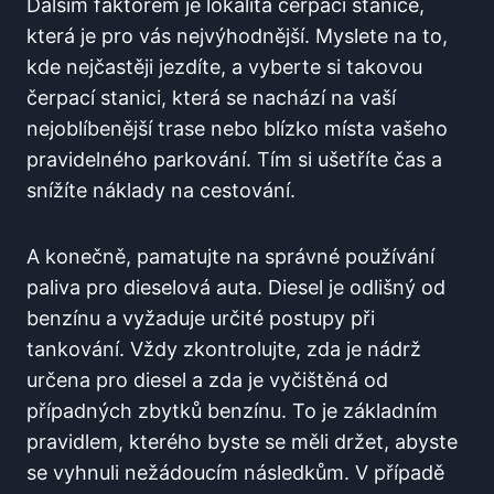
Dalším faktorem je lokalita čerpací stanice,
⁢která ‌je ​pro ‌vás‌ nejvýhodnější. Myslete na to,
kde nejčastěji jezdíte, a vyberte si ⁢takovou‍
čerpací⁢ stanici, která​ se nachází na vaší
⁤nejoblíbenější trase nebo blízko místa ‌vašeho​
pravidelného parkování. Tím si ušetříte čas a
snížíte náklady ⁣na⁣ cestování.
A konečně,⁤ pamatujte na správné ‌používání
paliva pro dieselová auta. ​Diesel je odlišný od
benzínu​ a vyžaduje určité ‍postupy při
⁣tankování. Vždy​ zkontrolujte, ‍zda‍ je nádrž
určena ‌pro diesel a zda je‌ vyčištěná od
případných ‍zbytků benzínu. To​ je ⁣základním
pravidlem, kterého‌ byste se⁤ měli držet, abyste
se vyhnuli nežádoucím následkům. V případě