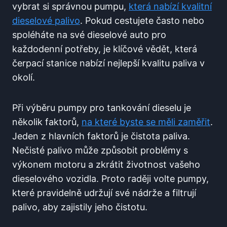
vybrat si správnou pumpu,
která nabízí‍ kvalitní
dieselové palivo
.⁢ Pokud cestujete​ často nebo
spoléháte ⁤na své dieselové‍ auto pro
každodenní potřeby,⁢ je ‍klíčové vědět, která
čerpací⁣ stanice ‍nabízí nejlepší kvalitu ⁢paliva v
okolí.
Při výběru pumpy pro⁤ tankování dieselu ​je ​
několik faktorů,
na které byste ‌se měli zaměřit
.
Jeden z hlavních faktorů je čistota paliva.‍
Nečisté palivo ⁣může způsobit ‌problémy s
výkonem‌ motoru a zkrátit životnost vašeho
dieselového vozidla. Proto raději ‌volte pumpy,
které pravidelně udržují své ⁣nádrže a filtrují
palivo, ⁢aby​ zajistily ‌jeho čistotu. ⁤