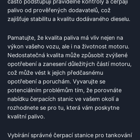
často podstupují pravidelné kontroly a čerpají
palivo ⁢od prověřených dodavatelů, ​což
zajišťuje stabilitu ‍a kvalitu⁢ dodávaného dieselu.
Pamatujte,‌ že⁢ kvalita ⁣paliva má vliv nejen na
výkon ​vašeho vozu, ale i na životnost motoru.
Nedostatečná kvalita může ⁤způsobit zvýšené
opotřebení‍ a⁢ zanesení důležitých částí motoru,
což může vést k‍ jejich předčasnému
opotřebení ⁢a poruchám. Vyvarujte se
potenciálním problémům tím, že porovnáte
nabídku čerpacích stanic ve vašem⁤ okolí a
rozhodnete se pro ⁢tu, která vám ⁣poskytne
kvalitní ​palivo.
Vybírání ​správné čerpací stanice pro tankování