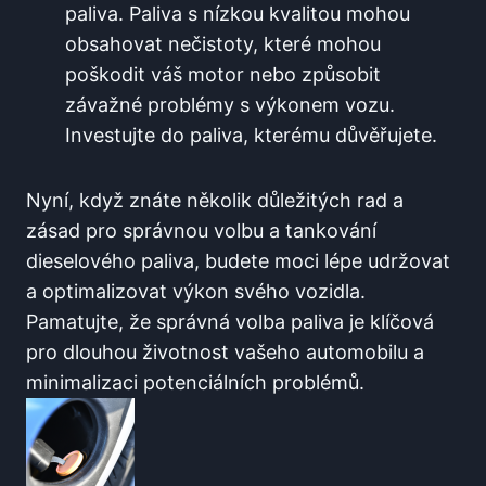
paliva. Paliva⁤ s nízkou kvalitou⁢ mohou⁤
obsahovat⁢ nečistoty, ⁢které‍ mohou
poškodit váš ​motor nebo způsobit
závažné problémy s výkonem‌ vozu.
⁣Investujte ⁤do paliva, kterému důvěřujete.
Nyní, když znáte několik důležitých rad ‍a
zásad ​pro ‍správnou volbu a ⁣tankování
dieselového paliva, budete ‍moci⁣ lépe udržovat
a optimalizovat výkon svého vozidla.
Pamatujte, že správná volba ‍paliva je klíčová
pro​ dlouhou životnost vašeho automobilu​ a‌
minimalizaci potenciálních problémů.