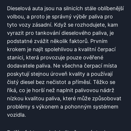
Dieselová auta jsou na silnicích ‌stále ⁢oblíbenější
volbou, a proto je správný⁢ výběr​ paliva pro⁤
tyto vozy zásadní. Když se rozhodujete, kam
‍vyrazit ⁣pro⁣ tankování dieselového paliva, je
⁢podstatné zvážit několik faktorů. Prvním⁤
krokem je⁣ najít spolehlivou a ‌kvalitní čerpací
stanici, která provozuje pouze ověřené
dodavatele paliva. ‌Ne všechna čerpací místa
poskytují stejnou úroveň‍ kvality a ‍používají
čistý diesel bez nečistot ​a příměsí. Těžko‍ se
říká, ‌co ‌je horší než naplnit palivovou nádrž
nízkou kvalitou⁣ paliva, které může způsobovat ​
problémy s výkonem a pohonným systémem ​
vozidla.⁣