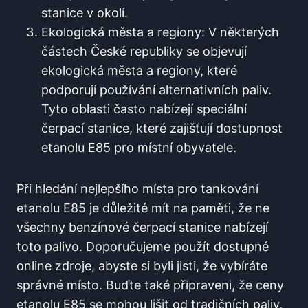
stanice v okolí.
Ekologická města‌ a regiony: V některých ​
částech České ​republiky se objevují ​
ekologická města a regiony, které
⁣podporují používání⁢ alternativních‍ paliv. ​
Tyto oblasti‍ často nabízejí speciální
čerpací stanice, ⁢které‌ zajišťují dostupnost ​
etanolu E85 pro místní obyvatele.
Při hledání nejlepšího místa pro tankování⁤
etanolu E85⁢ je důležité ‌mít na ‌paměti, že ne
všechny benzínové čerpací stanice nabízejí
toto palivo. Doporučujeme použít dostupné
online zdroje, abyste si byli ⁤jisti, že vybíráte‌
správné místo. Buďte také připraveni,‍ že ceny
etanolu E85 se ‍mohou lišit od tradičních paliv,