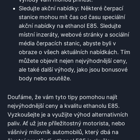
Sledujte ⁤akční nabídky:​ Některé‌ čerpací⁢
stanice mohou mít ‍čas⁢ od času ⁤speciální
‌akční nabídky na ethanol ⁢E85. Sledujte
místní inzeráty, webové stránky a sociální
média čerpacích stanic, abyste byli ⁣v‍
obraze⁣ o všech aktuálních nabídkách. Tím
můžete objevit nejen ⁢nejvýhodnější ceny,
‍ale ⁣také ‍další výhody, jako jsou bonusové
body ​nebo soutěže.
Doufáme, ⁤že vám tyto tipy pomohou najít⁤
nejvýhodnější⁤ ceny a kvalitu⁢ ethanolu⁤ E85.
Vyzkoušejte je a využijte výhod alternativních
paliv.⁣ Ať už jste příležitostný‌ motorista,‍ nebo​
vášnivý milovník automobilů, který dbá na