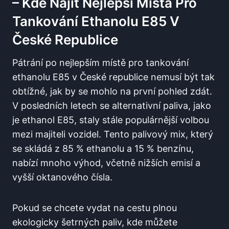
– Kde Najít Nejlepší Místa Pro‍
Tankování Ethanolu E85 ‍v
⁣České⁤ Republice
Pátrání ⁤po ⁣nejlepším⁤ místě pro tankování
ethanolu E85 v ⁣České‌ republice ⁢nemusí být​ tak
obtížné, jak by se mohlo ⁣na první ⁣pohled zdát.
V ⁢posledních letech se alternativní paliva, ‍jako
je ethanol E85, staly stále populárnější volbou
‌mezi majiteli vozidel. ⁤Tento palivový ​mix, který
se⁤ skládá z ⁢85 % ethanolu‌ a 15 % benzínu,
nabízí mnoho výhod, ⁤včetně nižších emisí ​a
vyšší oktanového čísla.
Pokud se chcete vydat na cestu plnou
ekologicky šetrných paliv,⁣ kde můžete