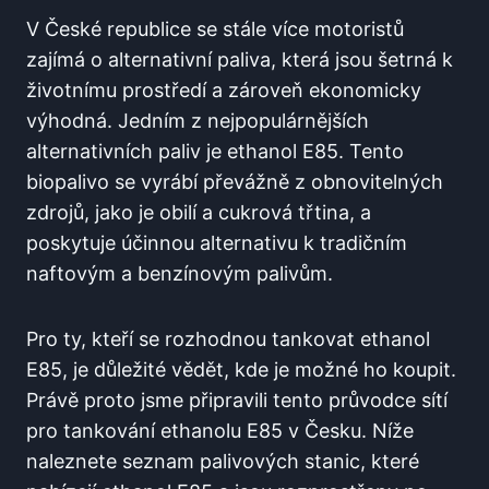
V České republice⁣ se stále⁤ více motoristů
zajímá ‌o alternativní paliva, která jsou šetrná k
životnímu ⁣prostředí a zároveň⁣ ekonomicky
výhodná. Jedním z‌ nejpopulárnějších
alternativních⁣ paliv je ethanol E85. Tento
biopalivo se vyrábí převážně z obnovitelných
zdrojů, jako⁢ je obilí a cukrová třtina, a
poskytuje‍ účinnou alternativu k tradičním
naftovým a benzínovým palivům.
Pro ‌ty, kteří se​ rozhodnou‌ tankovat ethanol
E85, je důležité vědět, kde⁢ je možné‌ ho​ koupit.
Právě proto jsme připravili ⁤tento průvodce sítí
⁢pro tankování ethanolu⁢ E85 v Česku. Níže
⁢naleznete⁤ seznam palivových stanic, které​