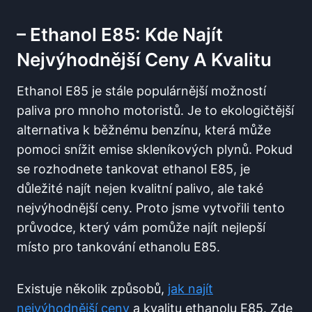
– ​Ethanol E85: Kde Najít
Nejvýhodnější ⁤ceny A Kvalitu
Ethanol E85 je stále populárnější možností
paliva pro ‍mnoho motoristů. ‍Je to ekologičtější
alternativa k běžnému benzínu, ⁣která může
‌pomoci snížit emise skleníkových plynů. Pokud
se rozhodnete ⁤tankovat ethanol E85, je
důležité najít nejen kvalitní palivo, ale ​také
nejvýhodnější ceny. Proto jsme vytvořili tento
průvodce, ⁤který‌ vám​ pomůže najít⁤ nejlepší
místo pro tankování⁣ ethanolu ‌E85.
Existuje několik způsobů,
jak najít
nejvýhodnější ⁤ceny
a kvalitu ethanolu ⁣E85.‌ Zde