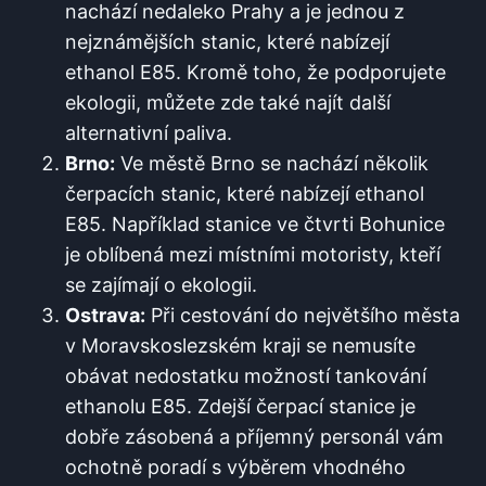
nachází nedaleko Prahy a⁣ je jednou z⁣
nejznámějších ​stanic,​ které nabízejí
ethanol E85. Kromě ⁣toho, že podporujete
ekologii, můžete zde také⁢ najít další
⁣alternativní paliva.
Brno:
Ve městě⁤ Brno se ‍nachází několik⁤
čerpacích stanic, které nabízejí ethanol
E85. Například stanice ve ⁤čtvrti ​Bohunice
je ⁤oblíbená mezi místními motoristy, kteří⁢
se⁤ zajímají o ekologii.
Ostrava:
⁣Při cestování‍ do největšího města
v Moravskoslezském kraji se nemusíte
obávat nedostatku možností⁣ tankování
ethanolu E85. Zdejší čerpací stanice je
dobře⁣ zásobená a příjemný⁤ personál vám
ochotně⁢ poradí s výběrem​ vhodného⁤