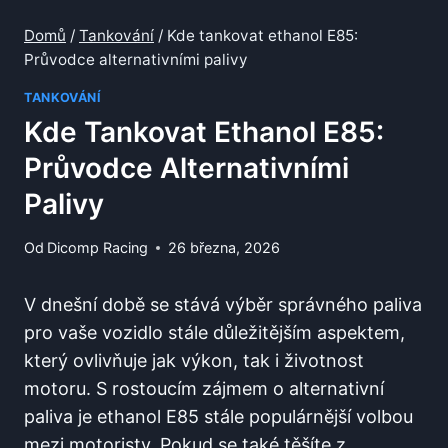
Domů
/
Tankování
/
Kde tankovat ethanol E85:
Průvodce alternativními palivy
TANKOVÁNÍ
Kde Tankovat Ethanol E85:
Průvodce Alternativními
Palivy
Od
Dicomp Racing
26 března, 2026
V dnešní době se stává výběr správného paliva
pro⁤ vaše‌ vozidlo stále důležitějším aspektem,​
který ovlivňuje jak výkon, tak i‌ životnost
motoru.‌ S rostoucím zájmem o alternativní
paliva je ethanol E85 stále populárnější volbou
mezi motoristy. ​Pokud se také ‍těšíte z​