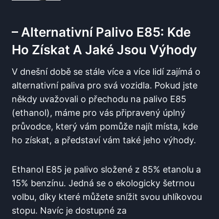
– Alternativní Palivo ‍E85: Kde
Ho Získat A ⁤jaké Jsou Výhody
V dnešní ‍době ⁣se stále ⁤více a více lidí zajímá o
alternativní paliva‍ pro svá ⁢vozidla. Pokud jste
‌někdy⁣ uvažovali‌ o přechodu na palivo‌ E85⁤
(ethanol), máme⁣ pro vás připravený úplný
průvodce, který vám pomůže‌ najít⁣ místa, kde
ho‌ získat,​ a představí⁣ vám také ⁣jeho výhody.
Ethanol⁤ E85 je ‌palivo složené z 85% etanolu a
15% benzínu. Jedná se‌ o ekologicky šetrnou
volbu, díky ​které můžete snížit svou uhlíkovou⁢
stopu. Navíc je dostupné za