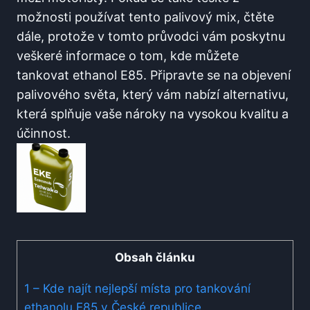
možnosti‌ používat tento palivový mix, čtěte
dále, protože v tomto průvodci vám poskytnu
veškeré informace o​ tom, ⁣kde můžete
tankovat ethanol E85. Připravte se ⁢na objevení
palivového světa, který vám nabízí ⁤alternativu,
která‌ splňuje vaše⁢ nároky na ‌vysokou kvalitu a
účinnost.
Obsah článku
1
– Kde najít nejlepší místa pro‍ tankování
ethanolu E85 ‍v ⁣České⁤ republice