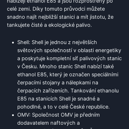
nabízejí‍ ethanol E85 a jsou rozprostřeny ​po
‌celé zemi. Díky tomuto průvodci můžete
snadno najít nejbližší stanici a mít jistotu, že
tankujete čisté⁢ a ekologické palivo.
Shell: Shell​ je jednou z největších
světových ⁣společností v oblasti energetiky
a poskytuje⁣ kompletní síť‌ palivových stanic
v Česku. Mnoho stanic Shell nabízí také
ethanol E85, který je označen speciálními
čerpacími stojany a nálepkami na
čerpacích ⁣zařízeních.⁢ Tankování ethanolu
E85 na stanicích Shell⁢ je snadné a⁢
pohodlné, a to v celé České republice.
OMV: ⁢Společnost OMV je předním
dodavatelem naftových ⁣a‌