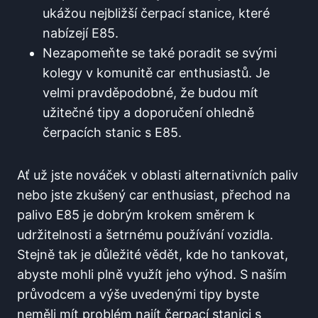
ukážou nejbližší⁤ čerpací⁤ stanice, které
nabízejí E85.
Nezapomeňte⁤ se také poradit se svými
kolegy v ⁣komunitě car ⁢enthusiastů. Je
velmi pravděpodobné, ⁣že ​budou mít
užitečné⁤ tipy a doporučení ohledně
⁤čerpacích stanic s E85.
Ať už jste nováček⁤ v oblasti alternativních paliv​
nebo jste zkušený⁢ car ‌enthusiast, přechod ⁣na
palivo E85 je‍ dobrým krokem ‌směrem ⁣k
udržitelnosti a šetrnému používání ‌vozidla.
Stejně tak je důležité ‍vědět,‍ kde‍ ho​ tankovat,
abyste mohli plně využít jeho výhod.⁣ S ‍naším
průvodcem a výše uvedenými ⁢tipy⁢ byste
neměli mít problém najít čerpací stanici ​s