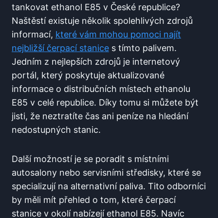
tankovat ethanol E85 v České​ republice?​
Naštěstí existuje⁣ několik spolehlivých zdrojů
⁣informací,
které vám⁢ mohou ⁣pomoci ‌najít
nejbližší čerpací stanice
s⁢ tímto palivem.
⁣Jedním z nejlepších zdrojů⁣ je‌ internetový
portál, který poskytuje aktualizované
informace o ⁣distribučních místech⁣ ethanolu⁣
E85 v ⁢celé ​republice. ​Díky tomu si můžete být
jisti,‌ že neztratíte čas ani peníze⁢ na hledání
‍nedostupných stanic.
Další možností je​ se poradit s místními
autosalony nebo servisními ‌středisky, které se
specializují na ⁤alternativní paliva. Tito odborníci
by měli mít přehled o ‍tom, které čerpací
stanice v okolí ​nabízejí ethanol E85. Navíc