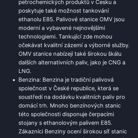
petrochemických⁤ produktů v Česku a
poskytuje také možnost tankování
ethanolu E85. Palivové‌ stanice OMV jsou
moderní a vybavené nejnovějšími
technologiemi. Tankující‌ zde​ mohou
očekávat kvalitní zázemí ‍a výborné služby.
OMV stanice ‌nabízejí také širokou ‍škálu
‌dalších alternativních paliv,⁣ jako ⁣je CNG a
LNG.
Benzina: Benzina⁤ je⁤ tradiční palivová
společnost v ⁤České republice, která se
soustředí na⁢ dodávku⁣ kvalitních paliv ‌pro
domácí trh. Mnoho benzínových stanic
této společnosti disponuje čerpacími
‌stojany s ethanolovým palivem E85.
Zákazníci Benziny ocení širokou síť stanic