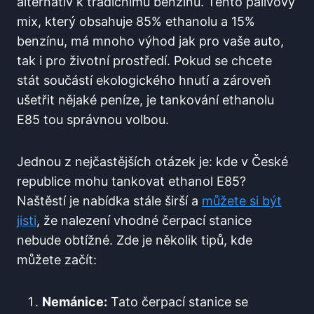
alternativ k tradičnímu benzínu. Tento palivový‌
mix, který obsahuje 85% ethanolu a‍ 15%
benzínu, má ​mnoho výhod jak pro vaše auto,
tak i⁤ pro životní prostředí.⁢ Pokud se chcete
stát součástí ekologického ⁣hnutí a​ zároveň
ušetřit⁣ nějaké peníze, je tankování ethanolu
E85 tou správnou ‍volbou.
Jednou‍ z ‌nejčastějších otázek je: kde v České
‌republice mohu tankovat ‍ethanol E85?‍
Naštěstí je ​nabídka stále širší ‍a
můžete ⁣si být
jisti
, že⁢ nalezení vhodné čerpací stanice
nebude obtížné. Zde je ‌několik tipů, kde
můžete začít:
Nemánice:
Tato čerpací stanice se