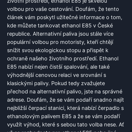
životní prostředí, ethanol E85⁣ je ⁣skvělou
volbou pro vaše ⁤cestování. Doufám, že tento
článek vám poskytl užitečné ​informace o‍ tom,
kde můžete tankovat ethanol E85⁤ v České
⁢republice. Alternativní ⁣paliva jsou stále více
populární volbou pro motoristy, kteří​ chtějí
snížit​ svou ekologickou stopu a přispět⁢ k
ochraně našeho životního prostředí.​ Ethanol
E85 ⁢nabízí nejen čistší spalování, ale také‌
výhodnější cenovou relaci⁤ ve srovnání s
klasickými palivy. Pokud​ tedy zvažujete
přechod​ na alternativní palivo, jste ‍na správné
adrese. Doufám, že se vám​ podaří⁣ snadno najít
nejbližší čerpací stanici,⁢ která nabízí čerpadlo ⁣s
ethanolovým palivem E85 a že se vám podaří
využít výhod, které s ⁤sebou tato volba nese. Ať‌