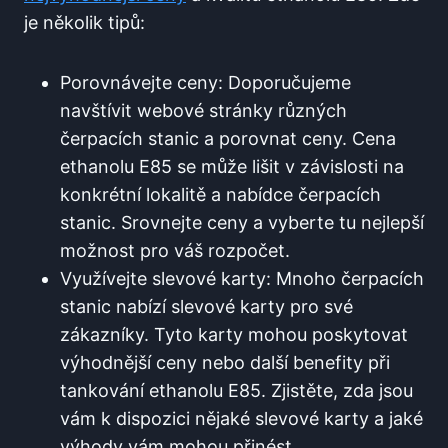
je několik tipů:
Porovnávejte ceny:⁤ Doporučujeme
navštívit webové stránky různých‌
čerpacích stanic a porovnat ⁢ceny. Cena
ethanolu ⁢E85 se může⁣ lišit ‌v závislosti na
konkrétní lokalitě a nabídce čerpacích
stanic. Srovnejte ceny a vyberte tu nejlepší
možnost pro váš rozpočet.
Využívejte ⁢slevové​ karty: Mnoho čerpacích
‍stanic nabízí slevové karty ‌pro své
zákazníky. Tyto karty mohou​ poskytovat‍
výhodnější ceny⁣ nebo ​další benefity při
⁢tankování ethanolu​ E85. Zjistěte, zda jsou
vám k ​dispozici nějaké slevové karty a jaké
výhody vám⁣ mohou přinést.