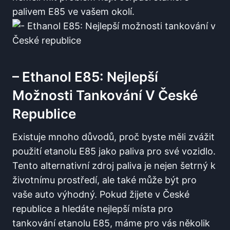
palivem E85⁣ ve vašem okolí.
– ⁢Ethanol‌ E85:‍ Nejlepší‌
Možnosti Tankování V ⁢České
Republice
Existuje mnoho důvodů, proč byste měli zvážit‍
použití etanolu‍ E85 jako⁢ paliva pro své​ vozidlo.
Tento alternativní zdroj paliva je nejen šetrný k
životnímu ⁣prostředí, ale také může​ být pro
vaše auto výhodný. Pokud žijete v České⁣
republice a⁤ hledáte ‌nejlepší místa pro
tankování ​etanolu E85, máme ⁤pro vás několik‍