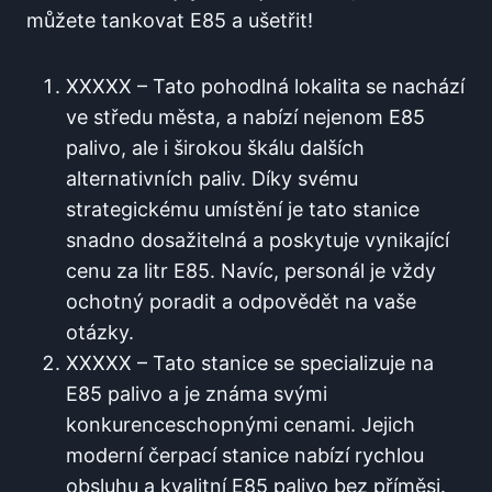
můžete tankovat E85 a ušetřit!
XXXXX – Tato pohodlná lokalita⁤ se nachází​
ve středu města, a nabízí nejenom‌ E85
palivo,‌ ale i širokou⁤ škálu dalších
alternativních paliv. Díky svému
strategickému umístění ‌je⁢ tato⁢ stanice
snadno⁣ dosažitelná a poskytuje vynikající
cenu za litr⁤ E85. Navíc, personál je vždy
ochotný poradit a odpovědět na vaše
otázky.
XXXXX – ‍Tato stanice se specializuje na
E85 palivo ⁤a je známa svými
konkurenceschopnými cenami. ⁣Jejich
moderní⁤ čerpací ‍stanice nabízí rychlou
obsluhu a kvalitní E85 palivo bez příměsi.