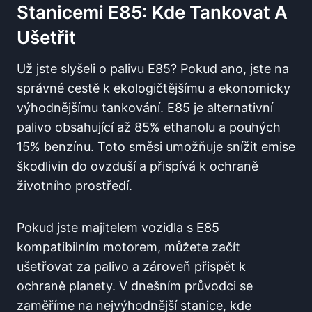
‌stanicemi E85: ‌Kde ‌tankovat A
Ušetřit
Už ‌jste slyšeli o palivu E85? Pokud ano, ‍jste na​
správné ⁣cestě k ekologičtějšímu ‌a ekonomicky
výhodnějšímu tankování. E85 je alternativní
palivo obsahující ⁣až 85% ethanolu a pouhých
15% benzínu. Toto směsi ​umožňuje ‌snížit emise
škodlivin do ovzduší a přispívá k ochraně
životního prostředí.
Pokud jste majitelem vozidla s E85
kompatibilním motorem, můžete začít‍
ušetřovat ‌za​ palivo a‍ zároveň přispět k⁤
ochraně planety. V dnešním⁣ průvodci​ se
zaměříme na nejvýhodnější ⁢stanice,​ kde