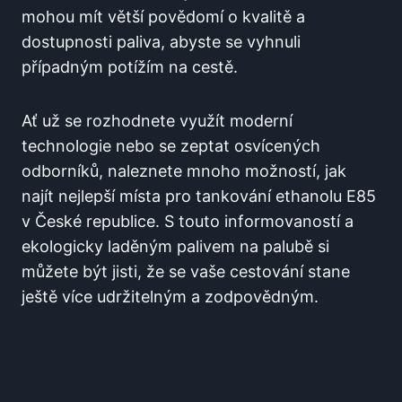
mohou mít ⁢větší ‌povědomí o kvalitě⁤ a
dostupnosti paliva,⁤ abyste se​ vyhnuli
případným potížím na cestě.
Ať už se rozhodnete využít ​moderní
technologie ‌nebo se zeptat osvícených
odborníků, naleznete ⁤mnoho možností, ​jak
najít nejlepší místa pro tankování⁣ ethanolu‍ E85
v České republice.⁢ S touto informovaností⁤ a
⁤ekologicky laděným palivem na palubě si
můžete být jisti,‌ že ‍se vaše cestování stane⁢
ještě více udržitelným ​a zodpovědným.