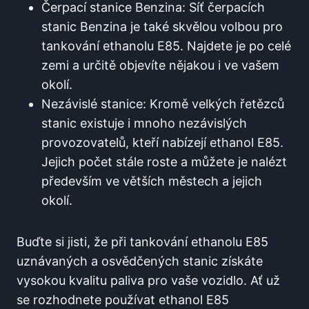
Čerpací stanice Benzina: Síť⁢ čerpacích
stanic Benzina ⁤je také skvělou‌ volbou ‍pro
tankování ethanolu E85. ‌Najdete je⁢ po celé
zemi a určitě objevíte ⁤nějakou i ⁣ve vašem
okolí.
Nezávislé stanice: Kromě ⁤velkých řetězců
stanic ⁤existuje i mnoho nezávislých
provozovatelů, kteří nabízejí ethanol E85.‍
Jejich počet ​stále roste a můžete je nalézt
⁣především ve větších městech a jejich
okolí.
Buďte si jisti, že při tankování ethanolu E85
uznávaných⁤ a osvědčených stanic získáte
vysokou kvalitu⁣ paliva pro vaše vozidlo. Ať už
se rozhodnete ‌používat ​ethanol E85