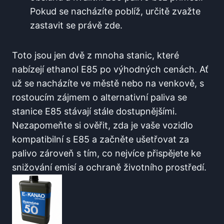
Pokud se nacházíte poblíž, určitě⁣ zvažte
zastavit​ se právě⁣ zde.
Toto jsou​ jen dvě z ⁣mnoha stanic,⁣ které
nabízejí ethanol E85 po výhodných cenách.‌ Ať
už ‌se nacházíte ve‌ městě nebo na⁢ venkově, s
rostoucím‍ zájmem o ​alternativní paliva ​se
⁣stanice E85 stávají stále dostupnějšími. ​
Nezapomeňte si ověřit, zda je vaše vozidlo
kompatibilní​ s E85 a začněte ušetřovat za
palivo zároveň s ⁣tím, ‌co nejvíce přispějete ke
snižování emisí ⁤a⁤ ochraně životního prostředí.