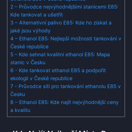
2
– Průvodce⁣ nejvýhodnějšími ‌stanicemi E85:
‌Kde ‌tankovat a ušetřit
3
– Alternativní palivo ‍E85: Kde ho získat a
⁤jaké jsou výhody
4
– ⁢Ethanol‌ E85:‍ Nejlepší‌ možnosti tankování v
⁢České republice
5
– Kde sehnat kvalitní‌ ethanol E85:⁣ Mapa⁢
stanic v Česku
6
-​ Kde tankovat ethanol E85 a podpořit
ekologii v České ​republice
7
-​ Průvodce sítí pro tankování ethanolu E85 v
Česku
8
– ​Ethanol E85: Kde najít nejvýhodnější ⁤ceny
a kvalitu