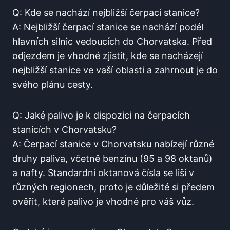
Q: Kde se‍ nachází‌ nejbližší čerpací stanice?
A: Nejbližší čerpací stanice se nachází ⁣podél
hlavních silnic vedoucích do ‍Chorvatska. Před
odjezdem je vhodné zjistit,‍ kde se ⁢nacházejí
nejbližší stanice ve vaší oblasti ⁢a zahrnout je do
svého plánu cesty.
Q: ‍Jaké palivo je k dispozici na ⁢čerpacích⁢
stanicích v Chorvatsku?
A: Čerpací stanice v Chorvatsku nabízejí⁤ různé
druhy ​paliva, včetně benzínu (95 a​ 98 oktanů)
⁣a‍ nafty. Standardní oktanová čísla se liší v
různých ‌regionech, proto je ⁢důležité si předem
ověřit, které ⁣palivo je vhodné⁣ pro váš vůz. ⁤