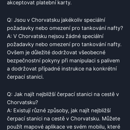
akceptovat platební karty.
Q: ‌Jsou ⁢v Chorvatsku jakékoliv speciální
požadavky ‍nebo omezení pro tankování nafty?
A: V ‍Chorvatsku ‍nejsou žádné ⁤speciální
požadavky nebo ⁣omezení​ pro tankování nafty.
Ovšem⁤ je důležité dodržovat⁢ všeobecné
bezpečnostní pokyny při manipulaci s palivem
⁤a dodržovat případné instrukce na konkrétní
čerpací stanici.‌
Q: Jak najít nejbližší čerpací⁤ stanici‍ na ⁣cestě⁢ v
⁤Chorvatsku?
A:‍ Existují různé způsoby, jak⁢ najít nejbližší
čerpací stanici na​ cestě v Chorvatsku. ⁣Můžete
použít⁤ mapové aplikace ve svém mobilu, které