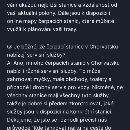
vám ukážou ⁣nejbližší stanice a vzdálenost od
vaší aktuální polohy. Dále jsou k dispozici i
online mapy čerpacích‌ stanic, které‍ můžete
využít k plánování vaší‌ trasy.
Q:‌ Je běžné, že​ čerpací⁣ stanice v Chorvatsku‍
nabízejí servisní služby?
A: Ano, mnoho čerpacích stanic ​v Chorvatsku
nabízí ‌i různé servisní ​služby.⁤ To může
zahrnovat myčky, ​malé obchody, ‍toalety a
případně i drobný servis‌ pro vozy. Nicméně, ne
všechny​ stanice mají všechny ⁣tyto‍ služby,
⁣takže je dobré si⁢ předem zkontrolovat, jaké
služby jsou k dispozici na ‍konkrétní​ stanici.
Děkujeme, že jste se rozhodli přečíst náš
‍průvodce⁤ "Kde ‌tankovat naftu na cestě ⁤do⁣