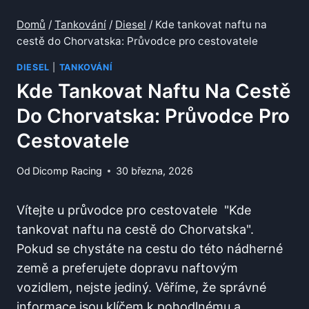
Domů
/
Tankování
/
Diesel
/
Kde tankovat naftu na
cestě do Chorvatska: Průvodce pro cestovatele
DIESEL
|
TANKOVÁNÍ
Kde Tankovat Naftu Na Cestě
Do Chorvatska: Průvodce Pro
Cestovatele
Od
Dicomp Racing
30 března, 2026
Vítejte‍ u ⁣průvodce pro cestovatele ‍ "Kde‌
tankovat naftu na cestě do Chorvatska".‌
Pokud se chystáte na cestu do této nádherné
země‍ a preferujete dopravu naftovým
vozidlem, nejste jediný.‌ Věříme, že‌ správné
informace jsou klíčem k pohodlnému a