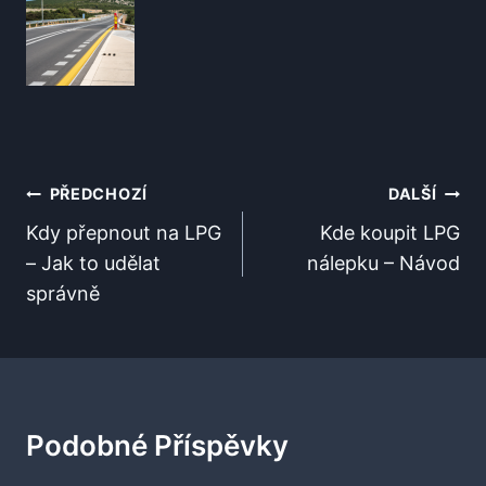
Navigace
PŘEDCHOZÍ
DALŠÍ
Pro
Kdy přepnout na LPG
Kde koupit LPG
– Jak to udělat
nálepku – Návod
Příspěvek
správně
Podobné Příspěvky