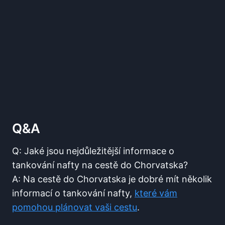
Q&A
Q: ‌Jaké ⁢jsou nejdůležitější informace ⁢o⁤
tankování nafty na⁤ cestě do Chorvatska?
A:​ Na cestě do Chorvatska je⁤ dobré mít několik‌
informací o tankování ⁤nafty,
které vám
pomohou ​plánovat vaši cestu
.