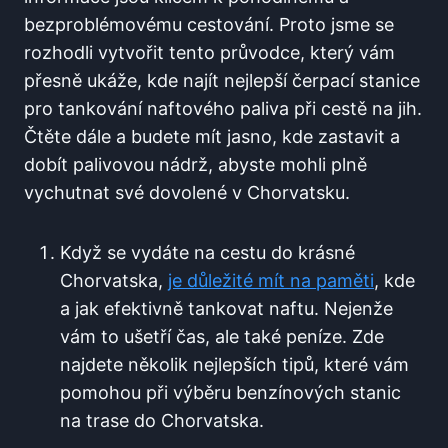
bezproblémovému cestování. Proto jsme⁢ se
rozhodli vytvořit tento průvodce, který vám
⁢přesně ukáže, ‌kde najít nejlepší ‍čerpací stanice
pro tankování naftového paliva při cestě ⁣na jih.
Čtěte dále a ‌budete mít​ jasno, kde zastavit a
dobít palivovou nádrž, abyste ⁢mohli ⁢plně
⁣vychutnat své dovolené v Chorvatsku.
Když ‍se vydáte na cestu‍ do krásné
Chorvatska,
je⁤ důležité mít na paměti
, kde
a jak ⁤efektivně tankovat naftu. Nejenže
vám to ušetří čas, ale⁤ také ⁤peníze. Zde
najdete ⁤několik nejlepších tipů, které vám
pomohou ⁤při výběru benzínových stanic
na trase do Chorvatska.