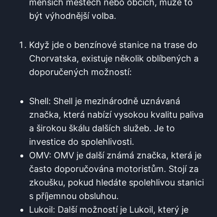
menších městech nebo obcích,⁣ může to
být‍ výhodnější volba.
Když jde o benzínové stanice ​na trase ‍do
Chorvatska,​ existuje několik oblíbených a
doporučených ⁤možností:
Shell: Shell je mezinárodně uznávaná
značka, která nabízí vysokou kvalitu⁤ paliva
a širokou škálu dalších služeb. Je​ to
investice do spolehlivosti.
OMV: OMV je další známá značka, která je‌
často doporučována motoristům.⁢ Stojí za
zkoušku, pokud hledáte spolehlivou ⁣stanici
s příjemnou obsluhou.
Lukoil: Další možností⁢ je ⁢Lukoil, který je