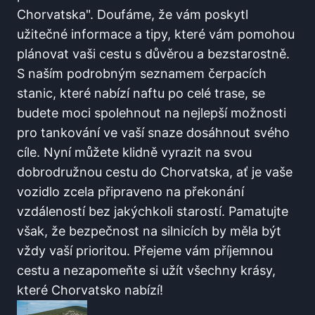
Chorvatska". Doufáme,⁣ že​ vám poskytl
užitečné informace a tipy, které ​vám pomohou
plánovat vaši cestu s důvěrou a⁤ bezstarostně.
⁤S⁣ naším ⁤podrobným seznamem čerpacích
stanic, které nabízí naftu po celé trase, ⁢se
budete moci spolehnout na nejlepší možnosti
pro tankování ve⁢ vaší ⁤snaze ⁣dosáhnout svého
cíle. Nyní‍ můžete klidně vyrazit na⁣ svou
dobrodružnou cestu do Chorvatska, ať je vaše
vozidlo⁢ zcela ​připraveno na překonání⁣
vzdáleností ⁤bez‌ jakýchkoli starostí. Pamatujte
však, že bezpečnost na‌ silnicích by měla být
vždy vaší prioritou. Přejeme vám příjemnou
cestu a nezapomeňte si užít‌ všechny krásy,⁣
které ⁣Chorvatsko nabízí!