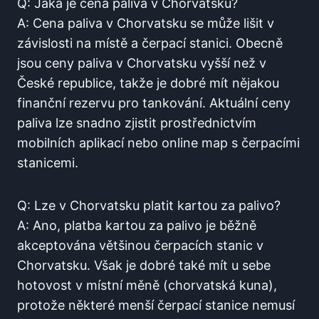
Q: ‍Jaká​ je⁤ cena⁢ paliva v Chorvatsku?
A:⁣ Cena paliva v Chorvatsku ⁤se může ⁤lišit v
závislosti na místě a čerpací stanici. Obecně
jsou ceny paliva v Chorvatsku vyšší ⁢než v
České republice, takže ⁢je dobré mít nějakou
finanční rezervu pro tankování. ⁢Aktuální ceny
paliva lze snadno zjistit prostřednictvím
mobilních aplikací nebo online map s čerpacími
stanicemi. ‍
Q: Lze v Chorvatsku ‌platit kartou za palivo?
A: Ano, platba kartou za palivo‌ je běžně
akceptována většinou čerpacích stanic v
Chorvatsku. Však je dobré také‍ mít⁣ u sebe
hotovost ‍v‌ místní měně (chorvatská kuna),
protože některé menší čerpací stanice nemusí ​