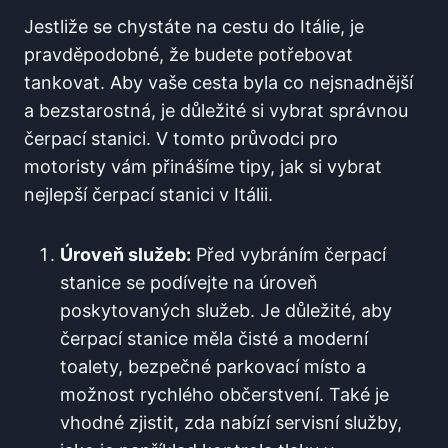
Jestliže se chystáte na cestu do ⁤Itálie, je
pravděpodobné, že budete⁤ potřebovat
tankovat. Aby vaše cesta byla co nejsnadnější
a bezstarostná, je důležité ‌si‍ vybrat správnou
čerpací stanici. V tomto⁤ průvodci pro
motoristy ​vám přinášíme tipy, jak si vybrat
nejlepší čerpací stanici v Itálii.
Úroveň služeb:
Před​ vybráním čerpací‌
stanice se podívejte na⁣ úroveň⁣
poskytovaných ⁣služeb. Je důležité, aby‍
čerpací stanice měla čisté a moderní​
toalety, bezpečné parkovací místo a
možnost rychlého občerstvení. Také je
vhodné zjistit,​ zda ‌nabízí servisní služby,