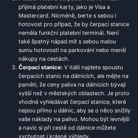
přijímá platební ‍karty, jako ‌je Visa a
Mastercard. Nicméně, berte ‍s sebou i​
hotovost pro případ, že by čerpací stanice⁢
neměla funkční platební terminál. Není
také špatný nápad mít s⁣ sebou malou
sumu hotovosti na parkování nebo menší
nákupy na cestách.
Čerpací​ stanice:
V Itálii najdete spoustu
čerpacích stanic na dálnicích, ale mějte‍ na
⁤paměti, že ceny paliva na dálnicích bývají​
vyšší než v městských oblastech. ‍Je proto⁢
vhodné vyhledávat čerpací stanice, které
nejsou přímo u dálnic, aby se o něco snížily⁤
vaše náklady na palivo. Mohou být‌ levnější
a navíc si při cestě od⁢ dálnice můžete
vychutnat i krásné výhledy.