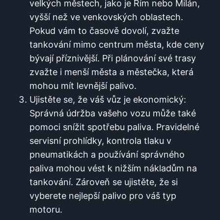
velkých městech, ​jako je Řím nebo Milán,
vyšší než ve venkovských oblastech.
Pokud vám⁢ to časově‌ dovolí, zvažte
tankování mimo centrum města, kde ceny
⁢bývají⁤ příznivější. Při plánování ⁣své trasy⁣
zvažte‍ i menší města a městečka, která
mohou mít ⁢levnější palivo.
Ujistěte se, že váš ‍vůz je ekonomický:
Správná údržba vašeho vozu může také
pomoci snížit spotřebu ​paliva. Pravidelné
servisní prohlídky, kontrola tlaku v
pneumatikách a používání správného ​
paliva mohou vést k ⁤nižším nákladům ‌na
tankování.​ Zároveň se⁤ ujistěte, že ​si
‌vyberete nejlepší palivo pro váš typ
‍motoru.