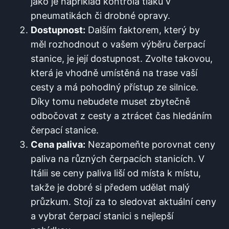
jako je například kontrola tlaku v
pneumatikách či drobné opravy.
Dostupnost:
Dalším faktorem, který ​by
‌měl rozhodnout o vašem výběru⁢ čerpací
stanice, je její dostupnost. Zvolte takovou,
která je vhodně umístěná na trase vaší
cesty a má pohodlný přístup ze silnice.
Díky tomu nebudete muset ​zbytečně
odbočovat z cesty a ztrácet čas‌ hledáním
čerpací stanice.
Cena paliva:
Nezapomeňte porovnat ceny
​paliva na ⁤různých čerpacích stanicích. V
Itálii se ceny paliva liší od místa k místu,
takže je dobré⁤ si předem udělat malý
průzkum. Stojí⁢ za to sledovat aktuální ceny​
a vybrat čerpací‌ stanici s nejlepší