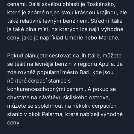
cenami. Další skvělou oblastí‌ je Toskánsko,
které je známé nejen svou krásnou krajinou, ale
také relativně ⁤levným⁣ benzinem. Střední ⁢Itálie
je také plná míst,⁣ na kterých lze najít výhodné
ceny, jako je například‌ Umbrie nebo Marche.
Pokud plánujete cestovat na jih Itálie, ⁢můžete
se těšit⁣ na ⁢levnější benzin⁣ v regionu ‍Apulie. ⁢Je ​
zde rovněž populární město Bari, ⁢kde jsou
‍některé čerpací stanice ​s
konkurenceschopnými cenami. A pokud se
chystáte na návštěvu sicilského ostrova,
můžete se spolehnout na několik čerpacích
stanic v okolí Palerma, ​které nabízejí výhodné ​
ceny.