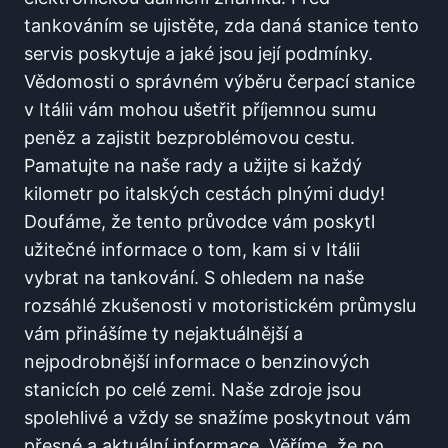
tankováním se ujistěte, zda⁣ daná stanice ​tento
servis‍ poskytuje a ⁣jaké jsou její podmínky.
Vědomosti o správném výběru čerpací⁤ stanice
v Itálii vám mohou ušetřit⁣ příjemnou sumu
peněz a zajistit bezproblémovou cestu.
Pamatujte na naše rady a ‌užijte si každý
kilometr‌ po italských cestách⁣ plnými ​dudy!⁢
Doufáme, že ⁢tento průvodce vám poskytl
‍užitečné informace ‍o tom, kam si v Itálii
vybrat na tankování. S ohledem na naše
rozsáhlé‍ zkušenosti ​v motoristickém průmyslu
vám přinášíme ty nejaktuálnější a
nejpodrobnější informace o benzinových
stanicích ⁣po celé zemi. Naše zdroje jsou
spolehlivé a vždy se snažíme‌ poskytnout vám
⁤přesné a ⁤aktuální informace. Věříme,⁣ že po