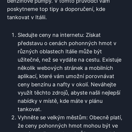
benzínové pumpy. V tomto průvodci vám
poskytneme top tipy a doporučení,⁤ kde
tankovat v Itálii.
Sledujte⁤ ceny na⁣ internetu: Získat
představu ‌o cenách⁢ pohonných hmot v
různých​ oblastech Itálie může být
užitečné, než se vydáte na⁢ cestu. Existuje
několik webových stránek a mobilních
aplikací, které vám umožní porovnávat
ceny benzínu a nafty v okolí. Neváhejte
využít těchto zdrojů, abyste našli nejlepší
nabídky v místě, ⁣kde máte v ⁤plánu
tankovat.
Vyhněte se velkým ​městům: Obecně platí,
že ceny pohonných hmot mohou být ve