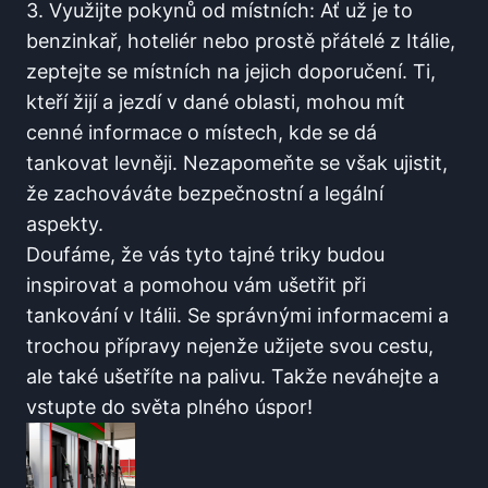
3. Využijte pokynů od místních: Ať už je to
benzinkař, hoteliér nebo prostě přátelé z ⁢Itálie,
zeptejte se místních na jejich doporučení. ⁣Ti,
kteří žijí a jezdí⁢ v dané oblasti, mohou mít
⁢cenné ⁣informace o ​místech,​ kde se dá
tankovat levněji. Nezapomeňte se však ujistit,
‌že zachováváte bezpečnostní⁣ a legální‌
aspekty.
Doufáme, že vás tyto tajné triky budou
inspirovat a pomohou vám ušetřit⁤ při
tankování v Itálii. Se⁣ správnými informacemi a
trochou přípravy nejenže užijete svou cestu,
ale‌ také ušetříte‍ na palivu. Takže neváhejte a
vstupte do⁢ světa plného ⁢úspor!