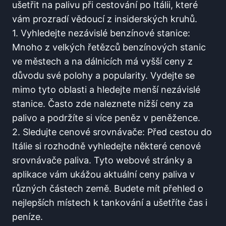
ušetřit na palivu‍ při cestování po Itálii, které
vám prozradí vědoucí z insiderských kruhů.
1. Vyhledejte nezávislé benzínové⁤ stanice:
Mnoho z velkých řetězců benzínových stanic⁤
ve městech ⁤a‌ na dálnicích má vyšší ceny z
důvodu ⁣své ​polohy ‌a popularity.⁤ Vydejte se
mimo tyto oblasti a hledejte ‌menší nezávislé
stanice. Často zde naleznete nižší ceny za
palivo a podržíte si více peněz v peněžence.
2.‍ Sledujte cenové srovnávače: Před cestou do
Itálie si rozhodně vyhledejte některé cenové
srovnávače paliva. ‌Tyto webové ⁤stránky a
aplikace⁤ vám⁤ ukážou aktuální ‍ceny paliva v
různých částech země. Budete mít přehled o
nejlepších místech k⁣ tankování a ušetříte čas i​
peníze.