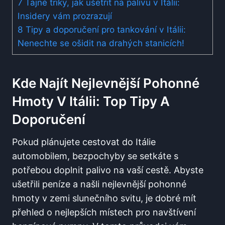
7
Tajné triky, jak ušetřit na palivu v⁤ Itálii:
Insidery ​vám prozrazují
8
Tipy a doporučení pro tankování v Itálii:
Nenechte ⁣se ošidit ⁣na drahých stanicích!
Kde Najít Nejlevnější​ Pohonné
Hmoty V Itálii: Top Tipy A ​
Doporučení
Pokud plánujete⁣ cestovat do Itálie
‌automobilem, bezpochyby se⁣ setkáte s
‌potřebou doplnit palivo na vaší cestě. Abyste
ušetřili ⁤peníze ⁣a našli nejlevnější pohonné
hmoty v zemi‍ slunečního svitu, je ⁣dobré mít
přehled o nejlepších místech pro navštívení