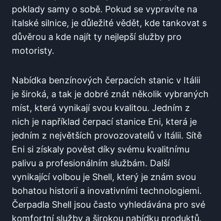
poklady samy o ⁣sobě. Pokud se vypravíte na
italské silnice, je důležité vědět, kde ⁤tankovat s
důvěrou a kde najít ty nejlepší služby pro
motoristy.
Nabídka benzínových čerpacích stanic v Itálii⁢
je ⁣široká, a ⁣tak je dobré znát ⁣několik‌ vybraných
‌míst, která vynikají svou kvalitou. Jedním z
nich je například čerpací stanice Eni, která je
jedním z‍ největších provozovatelů v Itálii. Sítě
Eni si ⁤získaly pověst díky svému‍ kvalitnímu
palivu a‌ profesionálním službám.‌ Další
vynikající volbou je Shell, který je znám svou
bohatou historií a inovativními ⁤technologiemi.
Čerpadla Shell jsou často vyhledávána pro své
komfortní​ služby a ⁣širokou ⁤nabídku produktů.