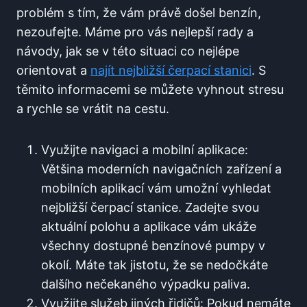
problém⁤ s tím, že vám právě došel benzín,⁣
nezoufejte. Máme pro vás nejlepší rady⁣ a
návody, jak se v této situaci co⁢ nejlépe
orientovat a
najít ⁣nejbližší čerpací stanici
. S
těmito informacemi se můžete vyhnout stresu
a rychle se ​vrátit na cestu.
Využijte navigaci a mobilní ​aplikace:
Většina moderních navigačních​ zařízení a
mobilních aplikací vám umožní⁣ vyhledat
nejbližší čerpací stanice. Zadejte svou
aktuální polohu a aplikace vám ukáže
všechny ⁢dostupné benzínové pumpy v
okolí. Máte tak jistotu, že se nedočkáte
dalšího nečekaného výpadku​ paliva.
Využijte služeb jiných‌ řidičů: Pokud ⁢nemáte