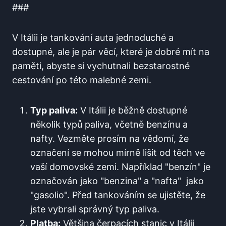
###
V Itálii‌ je tankování auta jednoduché a
dostupné, ale je pár věcí, ‍které je dobré mít na⁤
paměti, abyste si vychutnali bezstarostné
cestování po této malebné zemi. ⁤
Typ paliva:
⁢V Itálii je běžně dostupné
několik typů‍ paliva, včetně benzínu a​
nafty. Vezměte prosím na⁢ vědomí, že
označení se mohou⁤ mírně lišit od⁣ těch ve
vaší domovské zemi. Například "benzín" ⁢je
označován jako "benzina" a "nafta" ⁢ jako ‍
"gasolio". Před tankováním ⁤se ujistěte, že
jste vybrali​ správný typ ‍paliva.
Platba:
Většina ​čerpacích stanic ‌v Itálii