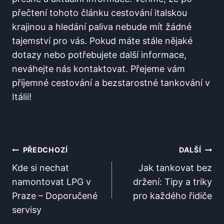
přečtení tohoto článku cestování italskou
krajinou a hledání ​paliva⁢ nebude‌ mít žádné
tajemství pro vás. Pokud máte stále nějaké
dotazy nebo potřebujete další informace, ​
neváhejte nás kontaktovat. Přejeme vám
příjemné ⁣cestování a bezstarostné tankování ⁢v
Itálii!
Navigace
PŘEDCHOZÍ
DALŠÍ
Pro
Kde si nechat
Jak tankovat bez
namontovat LPG v
držení: Tipy a triky
Příspěvek
Praze – Doporučené
pro každého řidiče
servisy