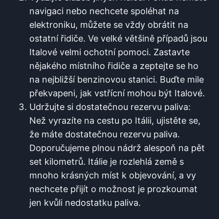
navigaci nebo nechcete spoléhat na
⁢elektroniku,⁤ můžete se⁤ vždy obrátit na
ostatní řidiče. Ve velké většině případů jsou
Italové velmi ochotní pomoci. Zastavte
nějakého ⁢místního řidiče a zeptejte se ho
na nejbližší⁤ benzinovou stanici. Buďte mile
překvapeni, jak vstřícní mohou​ být Italové.
Udržujte si ⁣dostatečnou rezervu paliva:
Než vyrazíte na cestu po‌ Itálii, ujistěte se,
že máte dostatečnou rezervu⁤ paliva.
Doporučujeme​ plnou ​nádrž alespoň na pět ​
set kilometrů. Itálie je rozlehlá země s
⁣mnoho krásných míst k objevování, a vy
nechcete přijít o možnost‌ je‍ prozkoumat
jen kvůli nedostatku paliva.