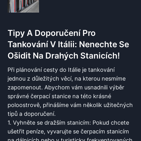
Tipy A Doporučení Pro
Tankování V Itálii: Nenechte ⁣se
Ošidit ⁣na Drahých Stanicích!
Při plánování cesty do Itálie je ‍tankování‍
jednou ‍z důležitých věcí, na ⁣kterou nesmíme
zapomenout. Abychom vám usnadnili výběr
správné čerpací stanice na této krásné
poloostrově, přinášíme vám několik užitečných
‍tipů a doporučení.
1. Vyhněte ⁤se dražším stanicím: Pokud chcete
ušetřit peníze, vyvarujte se‌ čerpacím stanicím
na dálnicích nebo v turisticky frekventovaných