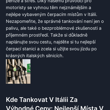
peníze⁤ a stres. Díky našemu průvodci pro
motoristy se vyhnou těm nejznámějším a
nejlépe vybaveným čerpacím místům v Itálii.
Nezapomeňte,⁤ že ‍správné‌ tankování není jen o
palivu, ale také o bezproblémové zkušenosti a
příjemném prostředí. Takže si důkladně
naplánujte svou cestu, ⁣najděte si ‍tu nejlepší
čerpací stanici a zcela si užijte svou jízdu po
krásných italských silnicích.
Kde⁢ Tankovat V Itálii Za
Výhodné Ceny: Nejlepší Místa ⁣v