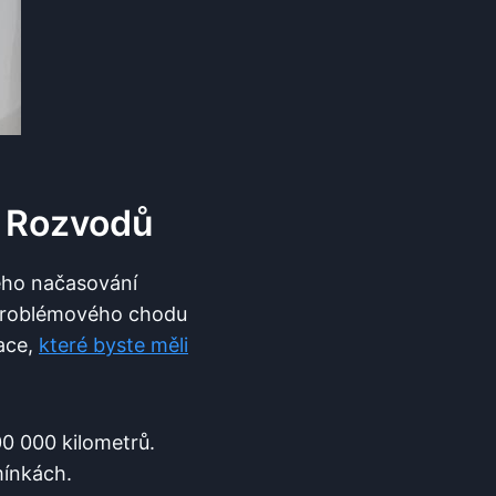
 Rozvodů
ného načasování
zproblémového chodu
mace,
které byste měli
0 000 kilometrů.
mínkách.