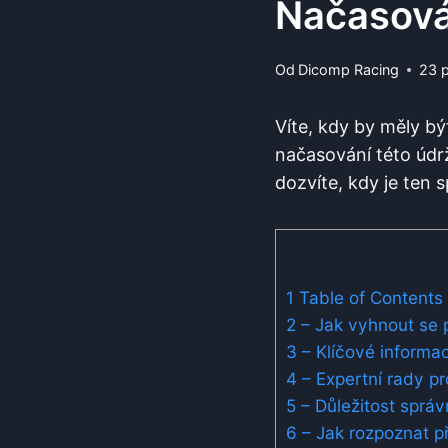
Načasová
Od
Dicomp Racing
23 
Víte, kdy by měly b
načasování této údr
dozvíte, kdy je ten
1
Table of Contents
2
– Jak vyhnout se 
3
– Klíčové inform
4
– Expertní rady pr
5
– Důležitost sprá
6
– Jak rozpoznat p