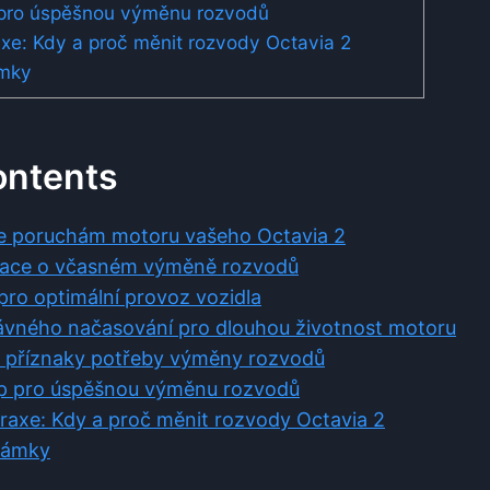
 pro úspěšnou výměnu rozvodů
axe: Kdy a proč měnit rozvody Octavia 2
mky
ontents
se poruchám motoru vašeho Octavia 2
rmace o včasném výměně rozvodů
pro optimální provoz vozidla
rávného načasování pro dlouhou životnost motoru
t příznaky potřeby výměny rozvodů
up pro úspěšnou výměnu rozvodů
praxe: Kdy a proč měnit rozvody Octavia 2
námky