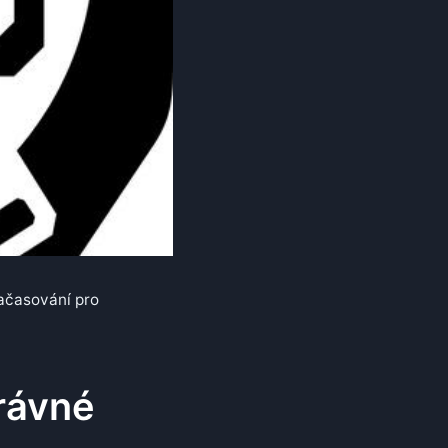
ačasování pro
rávné