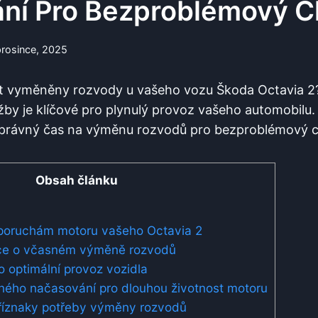
ní Pro Bezproblémový 
prosince, 2025
ýt vyměněny rozvody u vašeho vozu Škoda Octavia 2
žby je klíčové pro plynulý provoz vašeho automobilu.
 správný čas na výměnu rozvodů pro bezproblémový 
Obsah článku
poruchám motoru vašeho Octavia 2
ace o včasném výměně rozvodů
o optimální provoz vozidla
vného načasování pro dlouhou životnost motoru
říznaky potřeby výměny rozvodů