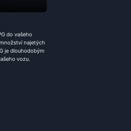
LPG do vašeho
 množství najetých
LPG je dlouhodobým
vašeho vozu.