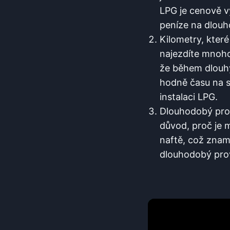
LPG je cenově v
peníze na dlou
Kilometry, které
najezdíte mnoho
že během dlouhýc
hodně času na si
instalaci LPG.
Dlouhodobý prov
důvod, proč je m
naftě, což znam
dlouhodobý pro