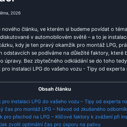
větna, 2026
 nového článku, ve kterém si budeme povídat o témat
diskutované v automobilovém světě – a to je instalac
 otázku, kdy je ten pravý okamžik pro montáž LPG, pr
ch odstavcích se podíváme na důležité faktory, které b
o úpravy. Bez zbytečného odkládání se do toho tedy
Obsah článku
k pro instalaci LPG do vašeho vozu – Tipy od experta 
vný čas pro montáž LPG – Návod od zkušeného odborní
pro přechod na LPG – Klíčové faktory k zvážení při ins
Jak zvolit optimální čas pro úsporu na palivu