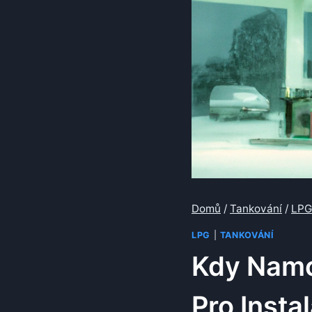
Domů
/
Tankování
/
LPG
LPG
|
TANKOVÁNÍ
Kdy Namo
Pro Instal