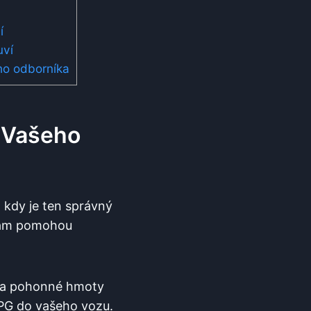
í
uví
ho odborníka
o Vašeho
 kdy je ten správný
 vám pomohou
e na pohonné hmoty
 LPG do vašeho vozu.