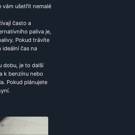
e vám ušetřit nemalé
ívají často a
nativního paliva je,
alivy. Pokud trávíte
 ideální čas na
dobu, je to další
iva k benzínu nebo
a. Pokud plánujete
yní.