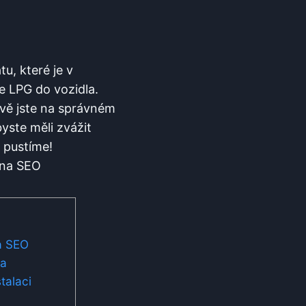
u, které je v
e LPG do vozidla.
ávě jste na správném
yste měli zvážit
 pustíme!
na SEO
ka
talaci