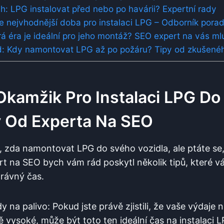
: LPG instalovat před nebo po havárii? Expertní rady
 je nejvhodnější doba pro instalaci LPG – Odborník porad
rá éra je ideální pro jeho montáž? SEO expert na vás ml
: Kdy namontovat LPG až po požáru? Tipy od zkušené
 Okamžik Pro Instalaci LPG D
y Od Experta Na SEO
 zda namontovat LPG do svého vozidla, ale ptáte se,
t na SEO bych vám rád poskytl několik tipů, které
rávný čas.
 na palivo: Pokud jste právě zjistili, že vaše výdaj
ě vysoké, může být toto ten ideální čas na instalaci