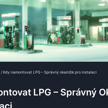
/
Kdy namontovat LPG – Správný okamžik pro instalaci
ntovat LPG – Správný O
aci