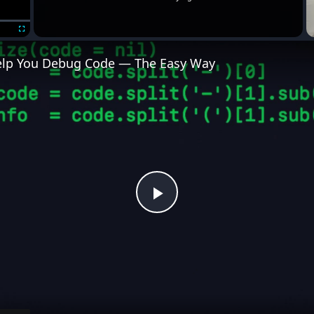
Fullscreen
Help You Debug Code — The Easy Way
Play
Video