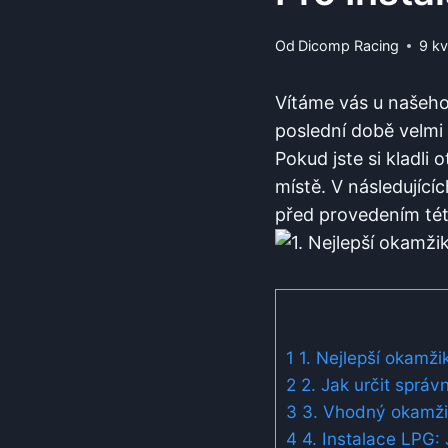
Od
Dicomp Racing
9 k
Vítáme vás u našeho
poslední době velmi 
Pokud jste si kladli
místě. V následující
před provedením tét
1
1. Nejlepší okamži
2
2. Jak určit sprá
3
3. Vhodný okamžik 
4
4. Instalace LPG: 