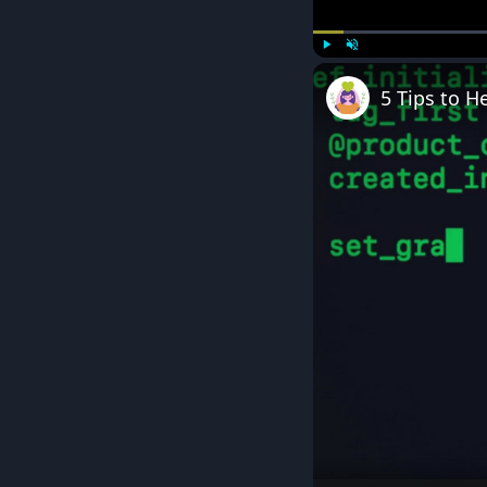
Play
Unmute
5 Tips to 