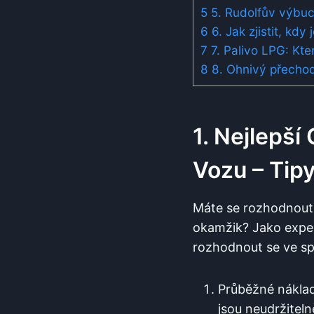
5
5. Rudolfův výbuch
6
6. Jak zjistit, kdy
7
7. Palivo LPG: Kte
8
8. Ohnivý přechod
1. Nejlepší
Vozu – Tip
Máte se rozhodnout,
okamžik? Jako exper
rozhodnout se ve sp
Průběžné náklady
jsou neudržiteln