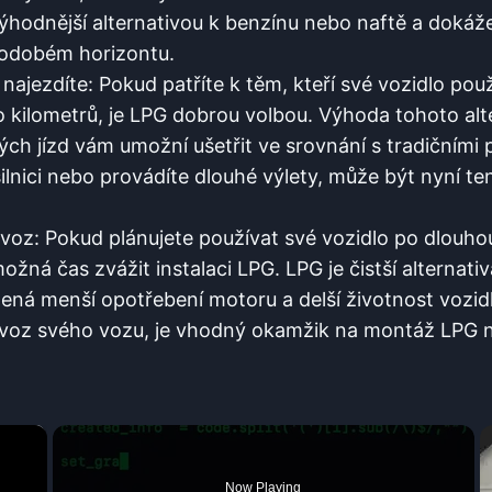
ýhodnější alternativou k benzínu nebo naftě a dokáž
hodobém horizontu.
 najezdíte: Pokud patříte k těm, kteří své vozidlo použ
 kilometrů, je LPG dobrou volbou. Výhoda tohoto alter
h jízd vám umožní ušetřit ve srovnání s tradičními p
lnici nebo provádíte dlouhé výlety, může být nyní ten
oz: Pokud plánujete používat své vozidlo po dlouhou 
ožná čas zvážit instalaci LPG. LPG je čistší alternat
ená menší opotřebení motoru a delší životnost vozidl
voz svého vozu, je vhodný okamžik na montáž LPG n
×
Now Playing