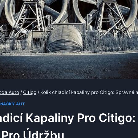
oda Auto
/
Citigo
/
Kolik chladicí kapaliny pro Citigo: Správné
ZNAČKY AUT
adicí Kapaliny Pro Citigo
 Pro Údržbu