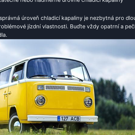
správná úroveň chladicí kapaliny je nezbytná pro dl
blémové jízdní vlastnosti. Buďte vždy opatrní a pečliv
la.