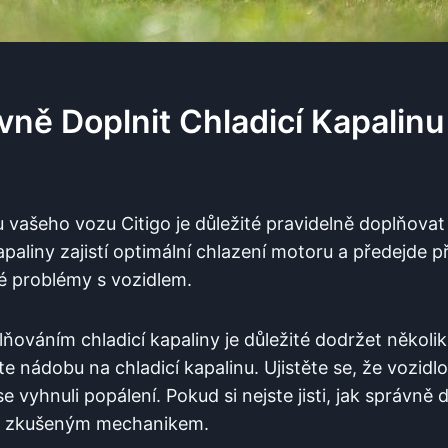
ávně Doplnit Chladicí Kapalin
vašeho vozu Citigo je důležité pravidelně doplňovat 
aliny zajistí optimální chlazení motoru a předejde př
é problémy s vozidlem.
ováním chladicí kapaliny je důležité dodržet několik
e nádobu na chladicí kapalinu. Ujistěte se, že vozidlo
 vyhnuli popálení. Pokud si nejste jisti, jak správně d
se zkušeným mechanikem.