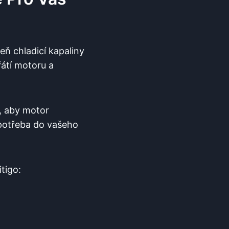
eň chladicí kapaliny
átí motoru a
o, aby motor
e potřeba do vašeho
tigo: