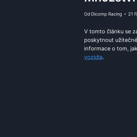
Od
Dicomp Racing
21 ř
V tomto článku se z
poskytnout užitečné
informace o tom, jak 
vozidla
.