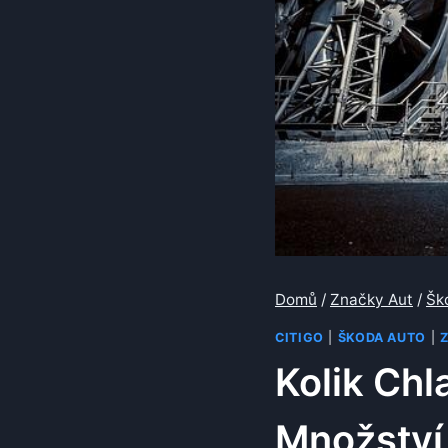
Domů
/
Značky Aut
/
Šk
CITIGO
|
ŠKODA AUTO
|
Kolik Chl
Množství