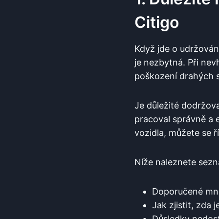
Citigo
Když jde o udržování
je nezbytná. Při ne
poškození drahých s
Je důležité dodržova
pracoval správně a ef
vozidla, můžete se ř
Níže naleznete sezna
Doporučené množ
Jak zjistit, zda
Důsledky nedost