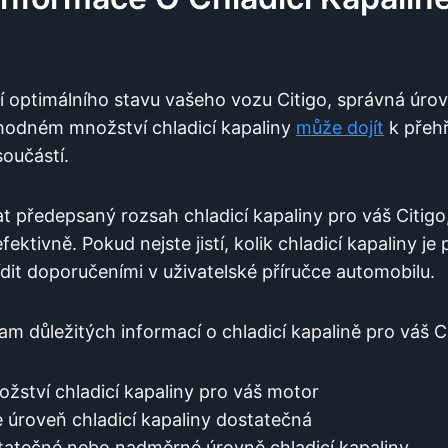
 optimálního stavu vašeho vozu Citigo, správná úrov
vhodném množství chladicí kapaliny
může dojít
k přehř
oučástí.
t předepsaný rozsah chladicí kapaliny pro váš Citig
ektivně. Pokud nejste jistí, kolik chladicí kapaliny j
ídit doporučeními v uživatelské příručce automobilu.
m důležitých informací o chladicí kapalině pro váš Ci
ství chladicí kapaliny pro váš motor
 je úroveň chladicí kapaliny dostatečná
atečné nebo nadměrné úrovně chladicí kapaliny