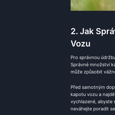
2. Jak Spr
Vozu
Pro správnou údržbu 
Správné množství kap
může způsobit vážn
Před samotným doplň
kapotu vozu a najdět
vychlazené, abyste se
neváhejte poradit 