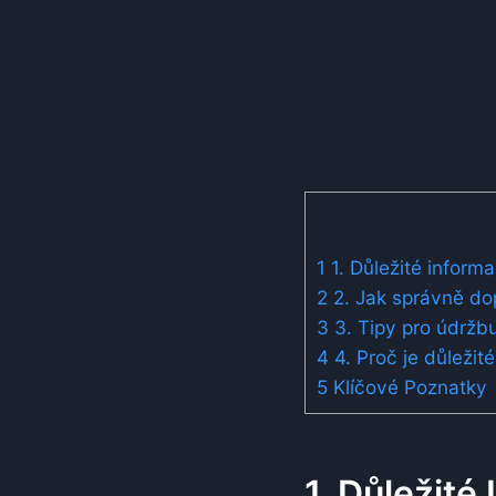
1
1. Důležité informa
2
2. Jak správně dop
3
3. Tipy pro údržb
4
4. Proč je důležit
5
Klíčové Poznatky
1. Důležité