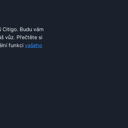
š Citigo. Budu vám
 vůz. Přečtěte si
ální funkci
vašeho