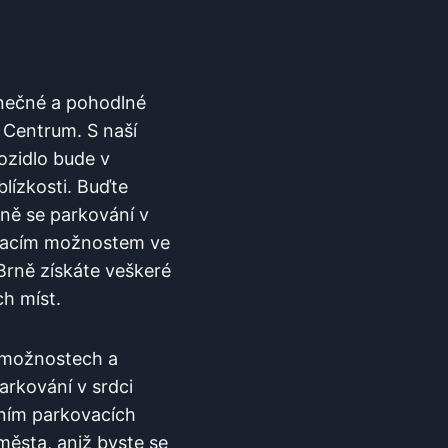
dinečné a pohodlné
 Centrum. S naší⁤
ozidlo⁣ bude v
lízkosti. Buďte‌
Brně se parkování v
ovacím možnostem⁣ ve
 Brně získáte veškeré
ch míst.
 možnostech ⁢a
rkování‍ v srdci⁣
áním parkovacích
‍města, aniž byste ⁣se