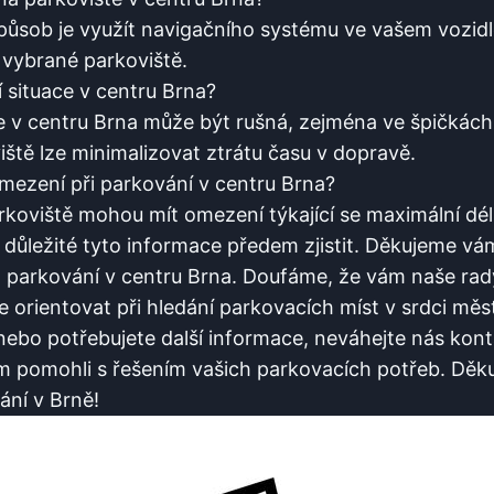
působ je‍ využít navigačního systému ve vašem vozidle
 vybrané parkoviště.
‌ situace ⁢v centru Brna?
e v centru Brna ‌může být rušná, zejména ⁣ve​ špičká
iště lze minimalizovat ztrátu času v dopravě.
omezení při parkování v centru‍ Brna?
koviště mohou​ mít omezení týkající se maximální dél
je důležité tyto informace předem zjistit. Děkujeme​ vá
 ⁢parkování v centru Brna. Doufáme, že vám ‌naše rad
e orientovat při hledání parkovacích míst v srdci měs
 ⁣nebo‍ potřebujete‌ další ​informace,​ neváhejte nás kon
ám pomohli s řešením vašich parkovacích ‌potřeb. Děk
ní ‌v Brně!