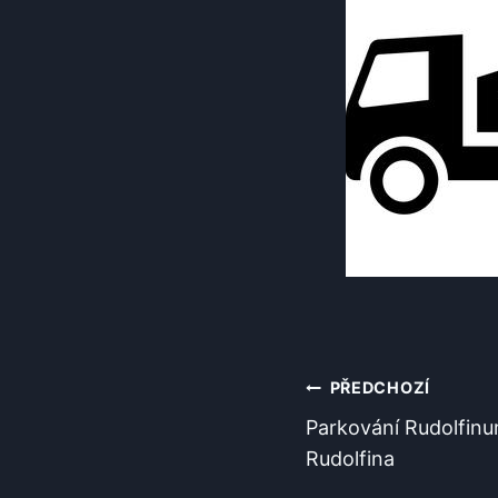
Navigace
PŘEDCHOZÍ
Parkování Rudolfinum
Pro
Rudolfina