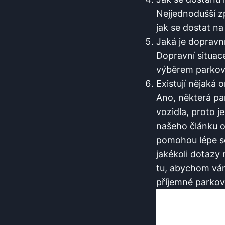
Nejjednodušší z
jak se dostat na
Jaká ​je dopravní
Dopravní situac
⁤výběrem parkov
Existují nějaká 
Ano, některá par
vozidla,⁢ proto 
našeho článku o
pomohou ​lépe⁢ s
‌jakékoli ‍dotazy
tu,​ abychom⁤ v
příjemné parková