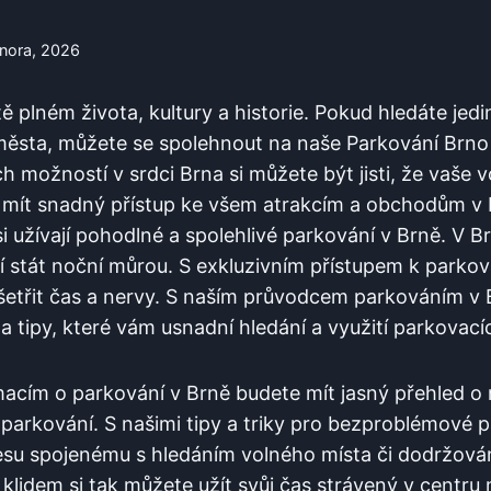
února, 2026
stě plném života, kultury a historie. Pokud​ hledáte je
ěsta, ⁤můžete​ se spolehnout ⁣na naše Parkování ‌Brno
 možností‌ v srdci Brna si můžete být jisti, že⁢ vaše v
 mít snadný přístup ke všem ⁢atrakcím a⁤ obchodům v b
 si‌ užívají⁢ pohodlné a⁢ spolehlivé parkování v Brně. V 
 ⁣stát noční můrou. S exkluzivním přístupem k​ park
šetřit čas a ⁣nervy. S naším průvodcem parkováním v‌
 tipy, které vám⁤ usnadní⁣ hledání a využití parkovací
rmacím o parkování v ‍Brně budete mít jasný přehled o
 parkování. S našimi tipy‍ a triky pro bezproblémové pa
tresu spojenému s hledáním volného místa či dodržov
⁤ klidem si tak můžete‍ užít svůj čas strávený‌ v centru 