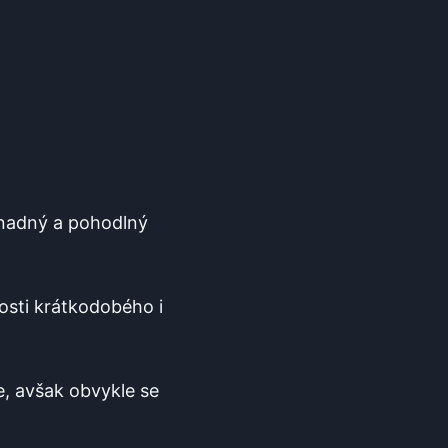
 snadný a pohodlný
sti​ krátkodobého​ i
, avšak ‍obvykle se ​