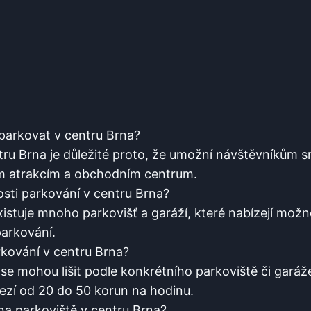
é parkovat v ‌centru Brna?
tru ‌Brna je důležité proto, že umožní‍ návštěvníkům
ím atrakcím a obchodním centrum. ⁣
sti parkování v centru​ Brna?
istuje mnoho parkovišť a garáží, které nabízejí ⁣možno
arkování.
kování‍ v centru Brna?
e mohou lišit ⁣podle konkrétního‍ parkoviště ⁣či garáže
mezí od 20 do 50 korun na hodinu.
 na parkoviště v centru Brna?