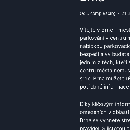
Od
Dicomp Racing
21 
Vítejte⁤ v Brně – mě
parkování v centru m
nabídkou⁣ parkovacích
bezpečí a vy budete⁣
jedním z⁤ těch, kteří⁢
centru města nemusí
srdci Brna⁤ můžete u
potřebné ‌informace a
Díky ⁢klíčovým⁢ info
omezeních ​v ⁤oblasti
Brna ⁤se ​vyhnete s
pravidel. S jistotou a