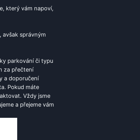
, který vám⁤ napoví,
ch, avšak správným
ky parkování či ‌typu
m za přečtení
y ‍a doporučení
ta. Pokud ​máte
taktovat.⁤ Vždy jsme⁣
ujeme a ​přejeme vám