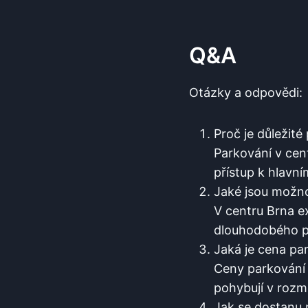
Q&A
Otázky a ‍odpovědi:
Proč je‍ důležit
Parkování v cen
přístup k⁢ hlavn
Jaké jsou možno
V centru Brna ex
dlouhodobého p
Jaká je cena par
Ceny parkování s
pohybují ‌v roz
Jak​ se dostanu