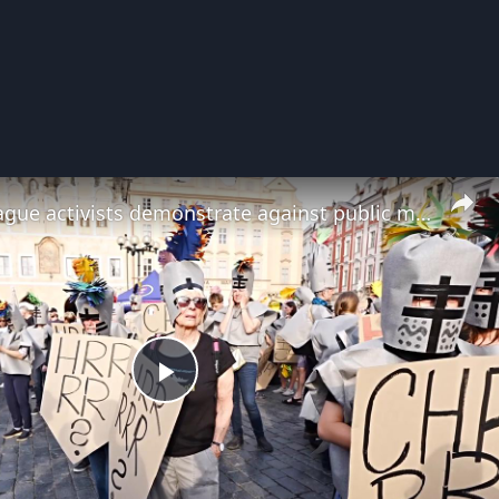
Czechia: Prague activists demonstrate against public media funding bill.
Play
Video