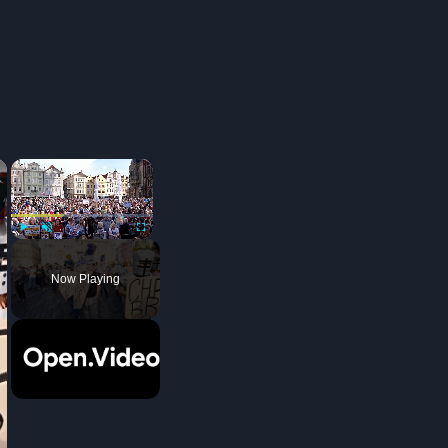
×
×
Play
Unmute
Fullscreen
Now Playing