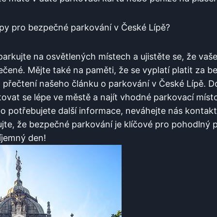
tipy pro bezpečné parkování v České Lípě?
arkujte na osvětlených místech a ujistěte se, že vaše v
né. Mějte také na paměti,⁢ že⁣ se vyplatí platit​ za 
za přečtení našeho článku o parkování v České Lípě. 
tovat se lépe ve městě‍ a najít vhodné parkovací mís
o potřebujete další informace,⁤ neváhejte⁣ nás‍ kontak
tujte, že bezpečné parkování je klíčové pro⁢ pohodlný 
říjemný den!