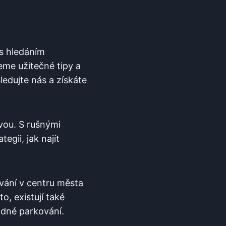
 s hledáním
eme užitečné tipy a
ledujte nás a získáte
zvou. S rušnými
gii, jak najít​
ání⁣ v centru⁢ města
o, existují také
odné parkování.