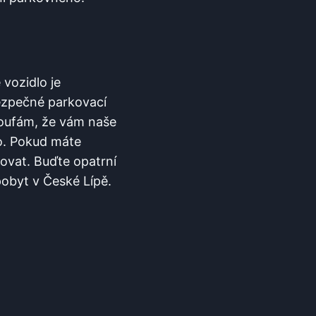
ozidlo ‌je⁢
bezpečné parkovací
Doufám, že vám naše
to. Pokud máte
tovat. Buďte opatrní
pobyt v⁢ České Lípě.