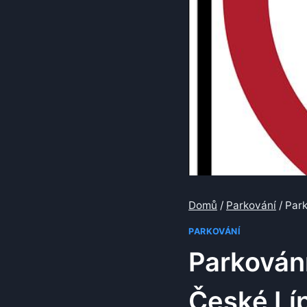
Domů
/
Parkování
/
Park
PARKOVÁNÍ
Parkování
České Lí