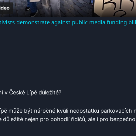
tivists demonstrate against public media funding bill
í⁤ v České ‌Lípě důležité?
pě může‍ být náročné kvůli nedostatku parkovacích mí
 ‌důležité nejen pro pohodlí řidičů, ale i pro bezpečn