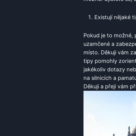
Existují nějaké 
Pokud je to možné,‍ p
uzamčené a zabezpeče
místo. Děkuji vám ⁣
tipy pomohly ​zorien
jakékoliv dotazy neb
⁢na silnicích ⁢a pama
Děkuji a přeji vám p