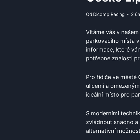
Od
Dicomp Racing
2 ú
Vítáme vás v našem 
parkovacího místa v
informace, které vám
potřebné ⁢znalosti ⁢
Pro řidiče‍ ve​ měst
ulicemi ​a omezenými 
ideální ‌místo pro ‌pa
S moderními technika
zvládnout⁢ snadno a 
alternativní ⁤možno