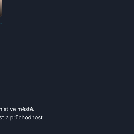
.
st⁣ ve ​městě.
ost a ‌průchodnost