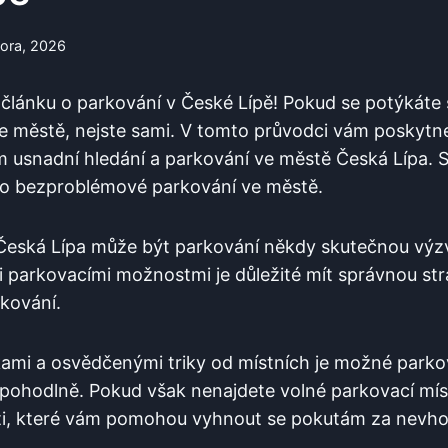
nora, 2026
⁣článku o parkování v České Lípě! Pokud se potýkáte
e městě, nejste sami. V ‍tomto průvodci vám‌ poskytn
 usnadní hledání a ‍parkování ve⁢ městě⁣ Česká ⁤Lípa. S
pro bezproblémové‍ parkování⁤ ve⁤ městě.
ě ⁣Česká Lípa může být parkování někdy⁤ skutečnou vý
parkovacími možnostmi je důležité mít ⁤správnou ‍strate
rkování.
mi a osvědčenými triky od⁣ místních je možné parkov
pohodlně. Pokud však nenajdete volné⁤ parkovací míst
sti, které vám pomohou⁤ vyhnout se pokutám za nevh