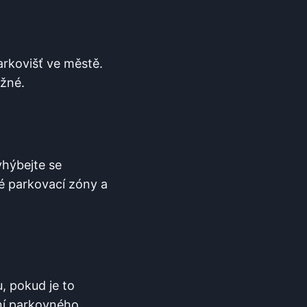
arkovišť ve městě.
ožné.
yhýbejte se
né parkovací zóny a
‌pokud ⁣je to
ní parkovného.