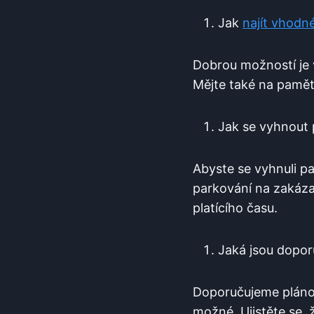
Jak
najít vhodn
Dobrou možností je​ 
Mějte⁢ také na paměti
Jak se vyhnout
Abyste se vyhnuli pa
parkování​ na zakáza
platícího času.
Jaká ⁢jsou dopor
Doporučujeme plánov
možné. Ujistěte se, 