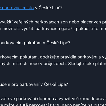
é parkovací místo
v České Lípě?
využití veřejných parkovacích zón ‍nebo‌ placených p
 možnost ⁤využití parkovacích garáží,⁣ pokud⁢ je to‌ m
 parkovacím pokutám v České Lípě?
rkovacím pokutám, dodržujte ‍pravidla⁣ parkování a v
ných místech ‌nebo v průjezdech. Sledujte také plat
učení pro ​parkování‌ v České Lípě?
at své parkování dopředu a využít veřejnou dopravu, 
že máte v autě parkovací kartu ⁣nebo peníze na place