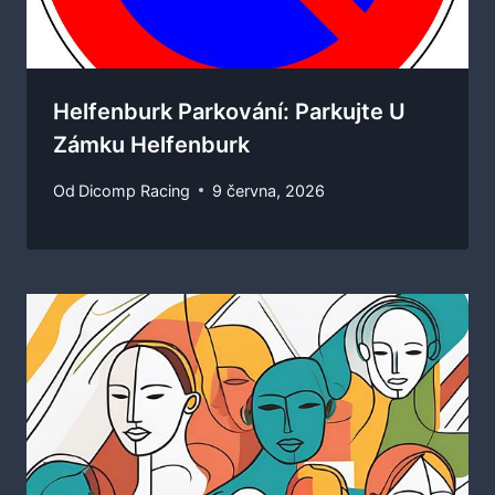
Helfenburk Parkování: Parkujte U
Zámku Helfenburk
Od
Dicomp Racing
9 června, 2026