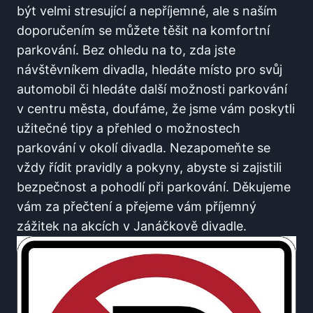
být velmi stresující a nepříjemné,‌ ale s naším​
doporučením se‌ můžete těšit na komfortní⁤
parkování.⁤ Bez ohledu na to, zda jste
⁤návštěvníkem divadla, hledáte ⁢místo pro svůj
automobil či hledáte další⁢ možnosti parkování
v centru města, doufáme, že jsme vám poskytli⁢
užitečné tipy a přehled o možnostech
parkování ‍v okolí divadla. Nezapomeňte se
vždy ⁣řídit pravidly a pokyny, abyste⁣ si ⁤zajistili
bezpečnost a pohodlí‍ při parkování. Děkujeme
⁢vám⁢ za přečtení a přejeme vám ​příjemný
zážitek⁢ na akcích ⁤v⁣ Janáčkově divadle.