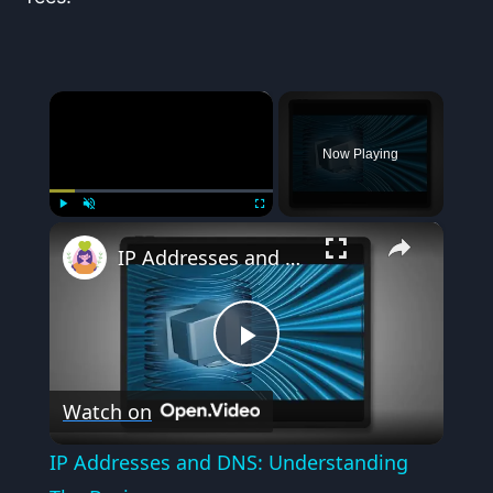
×
Now Playing
×
Play
Unmute
Fullscreen
IP Addresses and DNS: Understanding The Basics
Play
Watch on
Video
IP Addresses and DNS: Understanding