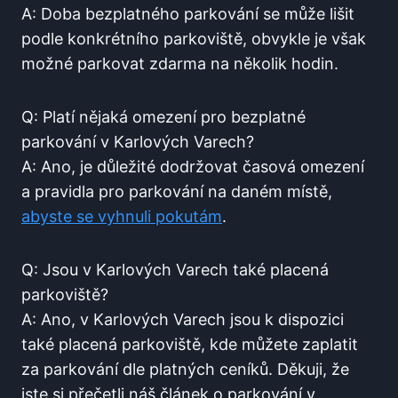
A: ⁤Doba bezplatného parkování⁤ se může ⁣lišit
podle ⁤konkrétního parkoviště, ‌obvykle je ⁤však
možné parkovat ​zdarma na několik hodin.
Q: Platí nějaká omezení pro bezplatné
parkování v Karlových Varech?
A: Ano, je důležité dodržovat⁤ časová omezení
⁤a⁢ pravidla pro ⁣parkování na daném místě,
abyste​ se ‌vyhnuli pokutám
.
Q: Jsou⁤ v Karlových Varech​ také placená
parkoviště?
A: ‍Ano, ​v Karlových Varech jsou k dispozici
také placená parkoviště, kde můžete zaplatit
za parkování ‍dle platných ceníků. Děkuji,‍ že
jste si přečetli náš článek o ​parkování v