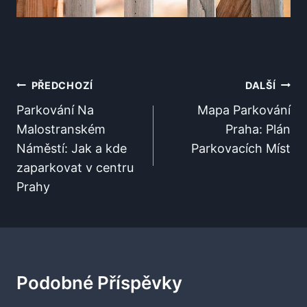
Navigace
PŘEDCHOZÍ
DALŠÍ
Pro
Parkování Na
Mapa Parkování
Malostranském
Praha: Plán
Příspěvek
Náměstí: Jak a kde
Parkovacích Míst
zaparkovat v centru
Prahy
Podobné Příspěvky