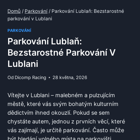
Domů
/
Parkování
/
Parkování Lublaň: Bezstarostné
parkování v Lublani
PARKOVÁNÍ
Parkování Lublaň:
Bezstarostné Parkování V
Lublani
Od
Dicomp Racing
28 května, 2026
Vítejte v Lublani – malebném a pulzujícím
městě, které vás svým bohatým kulturním
dědictvím ihned okouzlí. Pokud se sem
chystáte autem, jednou z prvních věcí, které
vás zajímají, je určitě parkování. Často může
být hledání volného místa na parkovišti