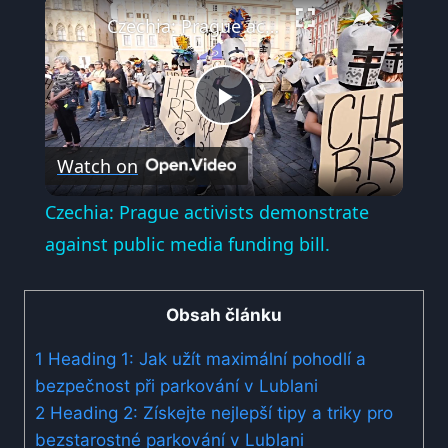
×
Czechia: Prague activists demonstrate against public media funding bill.
Play
Watch on
Video
Czechia: Prague activists demonstrate
against public media funding bill.
Obsah článku
1
Heading 1: Jak užít maximální pohodlí a
bezpečnost při parkování v Lublani
2
Heading 2: Získejte nejlepší tipy a triky pro
bezstarostné parkování v Lublani