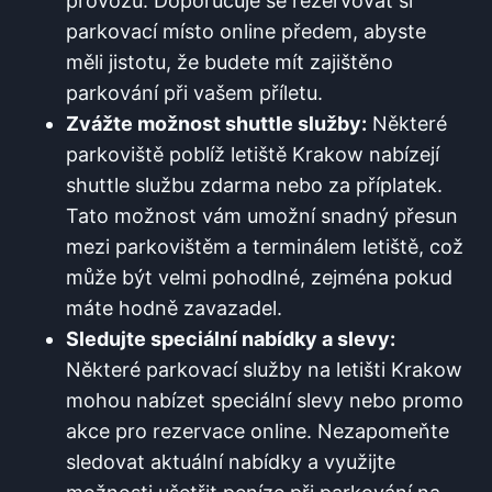
provozu. Doporučuje se rezervovat si
parkovací místo⁢ online předem, abyste⁣
měli jistotu, že ‍budete mít​ zajištěno
⁣parkování při‌ vašem příletu.
Zvážte​ možnost shuttle‍ služby:
‍Některé​
parkoviště poblíž‌ letiště Krakow nabízejí
‍shuttle⁤ službu zdarma nebo za příplatek.
Tato možnost vám umožní​ snadný přesun⁤
mezi parkovištěm a terminálem letiště, což
‍může být ⁤velmi pohodlné, zejména pokud
máte hodně zavazadel.
Sledujte speciální nabídky ⁣a slevy:
Některé‍ parkovací​ služby na letišti Krakow
mohou ⁣nabízet⁣ speciální⁣ slevy nebo promo
akce ⁣pro ‍rezervace ⁢online. Nezapomeňte ​
sledovat⁣ aktuální nabídky a⁤ využijte