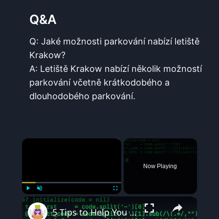
Q&A
Q: Jaké ​možnosti parkování nabízí letiště
Krakow?
A: Letiště ⁣Krakow nabízí několik možností
parkování včetně krátkodobého a
⁤dlouhodobého parkování.
×
Now Playing
×
Play
Unmute
Fullscreen
5 Tips to Help You Debug Code — The Easy Way