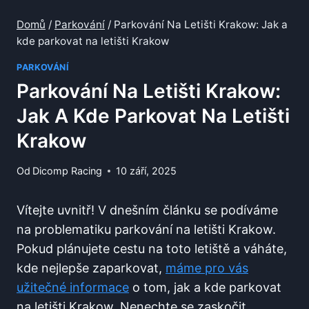
Domů
/
Parkování
/
Parkování Na Letišti Krakow: Jak a
kde parkovat na letišti Krakow
PARKOVÁNÍ
Parkování Na Letišti Krakow:
Jak A Kde Parkovat Na Letišti
Krakow
Od
Dicomp Racing
10 září, 2025
Vítejte uvnitř! V ‌dnešním⁢ článku ‌se podíváme
na⁢ problematiku parkování na ⁣letišti Krakow.
Pokud⁤ plánujete cestu ⁤na toto letiště a váháte,
kde nejlepše zaparkovat,
máme pro‍ vás
užitečné informace
⁢o ⁢tom, jak‌ a kde parkovat
na letišti Krakow.⁣ Nenechte se zaskočit