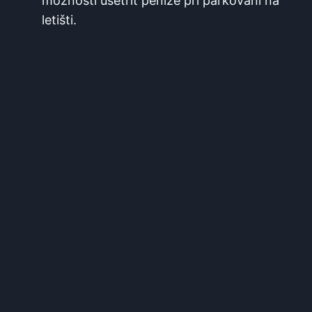
možnosti⁢ ušetřit peníze při parkování na
letišti.