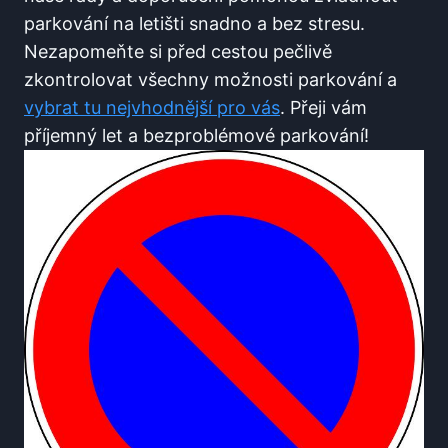
parkování​ na letišti snadno a bez stresu.
Nezapomeňte si před cestou pečlivě
zkontrolovat všechny možnosti parkování a
vybrat⁢ tu nejvhodnější ⁣pro⁢ vás
. Přeji vám
příjemný let a bezproblémové ⁣parkování!