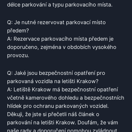
délce‍ parkování a typu⁢ parkovacího místa.
Q: Je​ nutné‌ rezervovat parkovací místo ​
předem?
A: Rezervace ‍parkovacího místa předem ​je
doporučeno, ⁤zejména v⁤ obdobích vysokého
provozu.
Q: Jaké⁣ jsou⁢ bezpečnostní ⁢opatření pro
parkovaná vozidla na letišti Krakow?
A: Letiště Krakow má‍ bezpečnostní⁢ opatření‍
včetně‌ kamerového dohledu a bezpečnostních
hlídek pro ochranu parkovaných vozidel.
Děkuji, že jste si přečetli‌ náš článek o
⁢parkování ‌na letišti Krakow. Doufám, že vám
naše rady ​a doporučení pomohou zvládnout