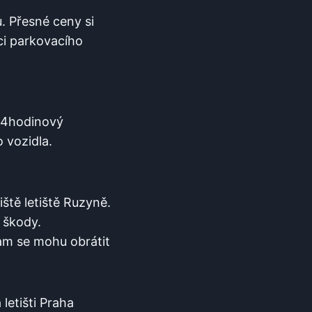
. Přesné ceny si
ci parkovacího
 24hodinový
 vozidla.
ště letiště Ruzyně.
 škody.
am se mohu obrátit
letišti Praha