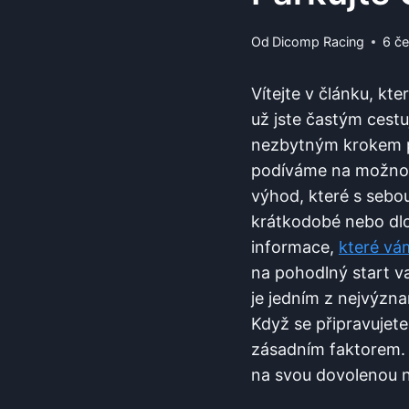
Od
Dicomp Racing
6 č
Vítejte v článku, kte
už jste častým⁤ cest
nezbytným ⁣krokem p
podíváme na možnost
výhod, které s sebou
krátkodobé nebo​ dl
informace,
které v
na pohodlný start va
je​ jedním z nejvýzna
Když se připravujete
zásadním faktorem. V
na svou dovolenou n