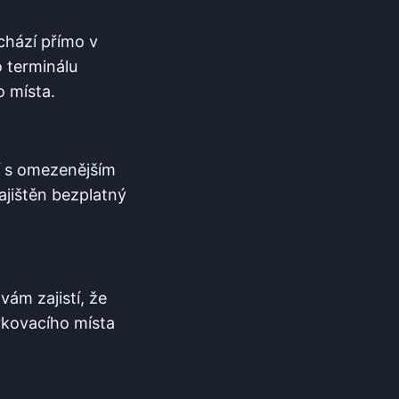
chází ⁢přímo v
o terminálu
o místa.
í s omezenějším
ajištěn bezplatný
 vám zajistí, že
arkovacího místa