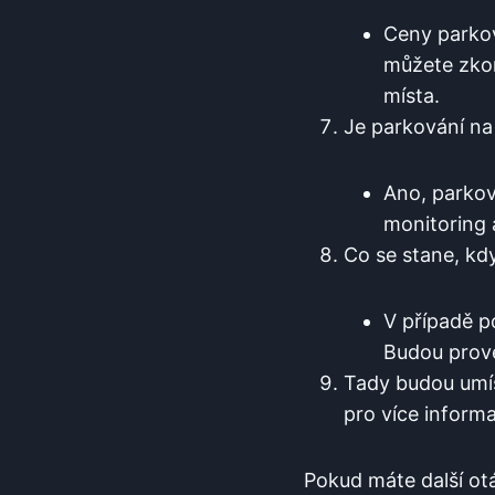
Ceny parkov
můžete ​zko
místa.
Je parkování na
Ano, parkov
monitoring 
Co se stane, kdy
V případě p
Budou prove
Tady budou umís
pro více informa
Pokud máte další otá