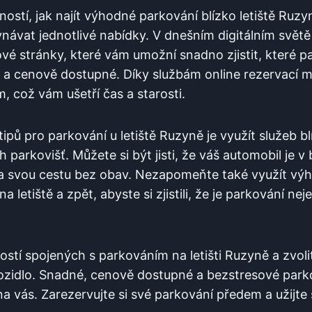
stí, jak najít výhodné parkování blízko letiště Ruzyn
ávat jednotlivé‍ nabídky. V dnešním​ digitálním světě 
é stránky, které ⁣vám umožní snadno zjistit, které pa
a cenově dostupné. Díky službám online rezervací m
 což ⁣vám⁤ ušetří čas a starosti.
tipů pro parkování u letiště Ruzyně je využít služeb
arkovišť. Můžete si být jisti, že váš⁢ automobil je v 
a ‍svou cestu bez obav. Nezapomeňte také​ využít výh
 ⁢letiště a zpět, ⁣abyste si zjistili, že je parkování ne
ostí spojených s parkováním​ na letišti Ruzyně a zvolit
zidlo. Snadné, cenově dostupné a bezstresové parková
 vás. Zarezervujte si své parkování předem‍ a užijte s