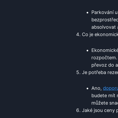
Parkování u 
⁤bezprostřed
absolvovat 
Co je ekonomick
Ekonomické 
rozpočtem. 
převoz do a
Je potřeba reze
Ano,
doporu
‍budete mít 
můžete snad
Jaké jsou ceny⁤ 