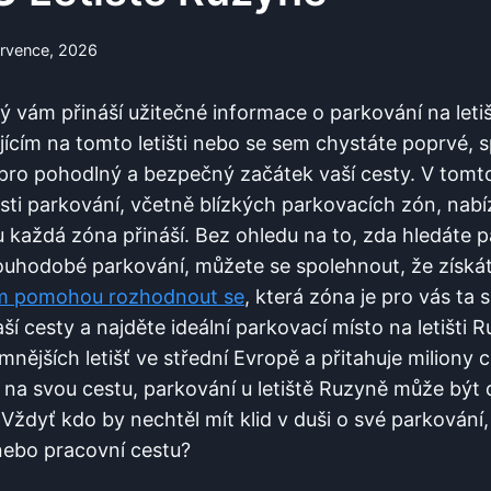
ervence, 2026
rý vám ‌přináší užitečné informace o parkování ⁤na⁣ leti
ujícím na tomto letišti nebo‍ se sem chystáte poprvé, 
ro pohodlný a bezpečný začátek vaší cesty. V tomto
i parkování, ⁢včetně blízkých parkovacích​ zón, nab
 každá zóna přináší. Bez ohledu na to, zda hledáte pa
ouhodobé parkování,⁤ můžete se spolehnout, že získát
ám pomohou rozhodnout se
, která zóna je pro vás ta 
ší cesty a najděte ideální parkovací místo na letišti 
mnějších letišť ve⁣ střední Evropě a přitahuje miliony 
 ‌na svou cestu, parkování u letiště Ruzyně může být d
ždyť kdo by nechtěl mít klid ⁤v ⁢duši o své parkování,
ebo‌ pracovní cestu?