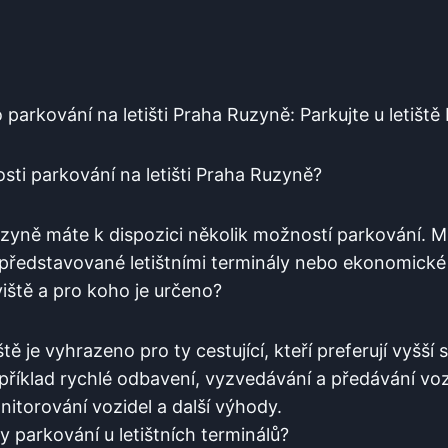
parkování na ⁣letišti Praha‍ Ruzyně: Parkujte u letišt
sti parkování na letišti Praha Ruzyně?
Ruzyně máte k dispozici několik možností parkování. M
 představované letištními terminály⁢ nebo ekonomické⁤
viště a ‌pro koho je určeno?
ště je vyhrazeno pro ty cestující,‍ kteří preferují vyšš
apříklad rychlé odbavení, vyzvedávání a⁢ předávání vo
itorování vozidel ⁤a další výhody.
 parkování u⁤ letištních terminálů?