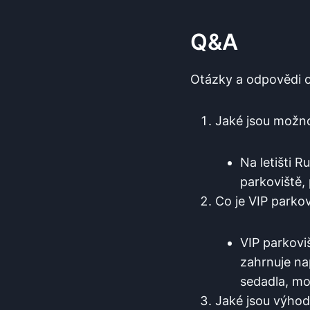
Q&A
Otázky a odpovědi o 
Jaké jsou možno
Na letišti 
parkoviště,
Co⁢ je VIP parko
VIP⁤ parkovi
zahrnuje ⁢n
sedadla, mon
Jaké jsou výhody