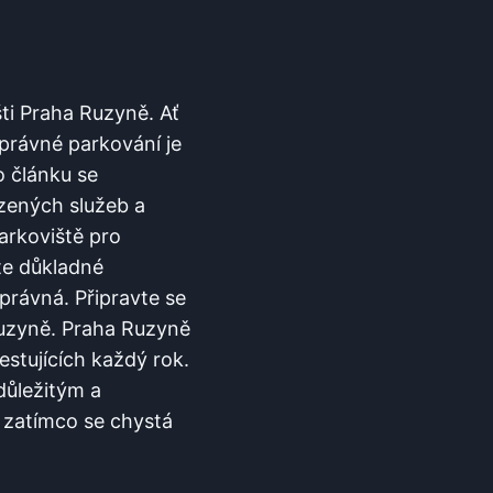
šti Praha Ruzyně.‌ Ať
správné parkování je
 článku se
ízených služeb a
rkoviště ‌pro
e​ důkladné
správná. Připravte se
Ruzyně.⁤ Praha Ruzyně
cestujících každý rok.
ůležitým⁢ a
 zatímco se chystá‍