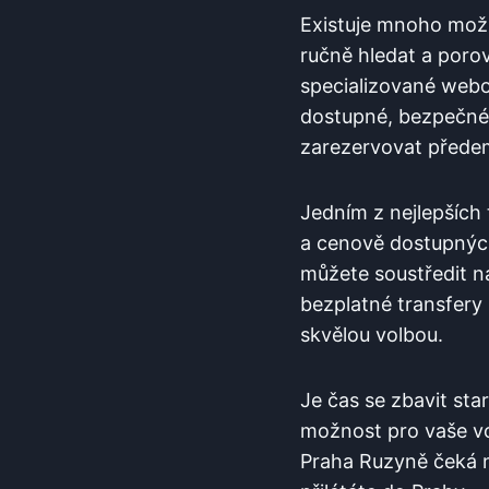
Existuje mnoho možno
ručně hledat a porovn
specializované webov
dostupné, bezpečné 
zarezervovat předem,
Jedním z nejlepších 
a cenově dostupných p
můžete soustředit n
bezplatné transfery na
skvělou volbou.
Je čas se zbavit star
možnost pro vaše vo
Praha Ruzyně čeká na