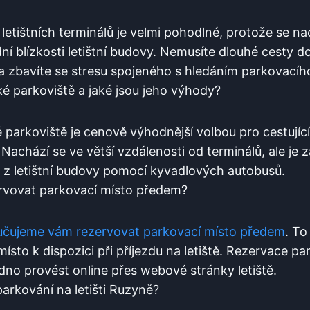
letištních terminálů je velmi pohodlné, ⁤protože se na
ní blízkosti letištní budovy. Nemusíte dlouhé​ cesty⁤ d
a zbavíte ‌se stresu spojeného s hledáním parkovacíh
é parkoviště a jaké jsou jeho ⁣výhody?
parkoviště je cenově výhodnější volbou pro cestujíc
Nachází se ve větší vzdálenosti od terminálů, ale je z
 z letištní budovy pomocí kyvadlových autobusů.
rvovat parkovací místo předem?
čujeme vám rezervovat parkovací místo předem
. To
místo k dispozici při příjezdu‍ na letiště. Rezervace ⁤p
no provést online přes webové stránky ​letiště.
parkování na letišti Ruzyně?