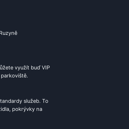
ě Ruzyně
ůžete využít buď⁤ VIP
 parkoviště.
í standardy služeb. To
zidla, pokrývky na