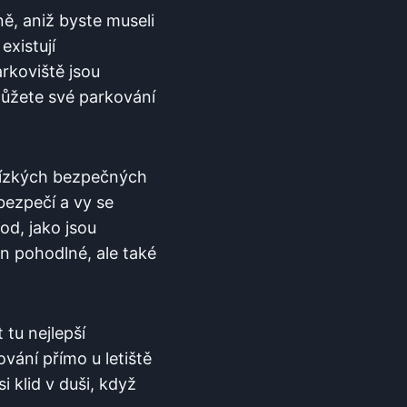
ě, aniž byste museli
existují
rkoviště jsou
ůžete své parkování
 blízkých bezpečných
bezpečí a‌ vy se
od, jako jsou
jen pohodlné,​ ale také
 tu nejlepší
ní‌ přímo u​ letiště
i klid v duši, když