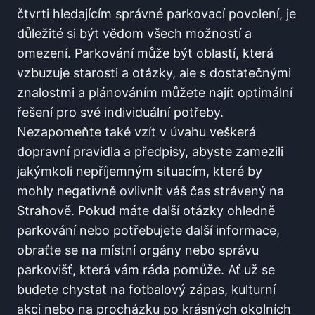
čtvrti hledajícím správné ‌parkovací povolení, je⁤
důležité ⁤si být vědom‍ všech ‌možností a
⁤omezení. Parkování může být oblastí, která
vzbuzuje starosti a otázky, ⁣ale s dostatečnými​
znalostmi a plánováním ​můžete najít ‌optimální
⁣řešení pro své individuální potřeby.
Nezapomeňte také vzít v úvahu veškerá
dopravní pravidla ​a předpisy, abyste zamezili
jakýmkoli nepříjemným situacím, které by
⁤mohly negativně ovlivnit váš čas strávený ​na
Strahově. Pokud máte⁢ další otázky ohledně ​
parkování ⁤nebo potřebujete další‌ informace,
obraťte se na místní orgány nebo správu
parkovišť, ‌která vám ráda pomůže. Ať už⁤ se‍
budete chystat⁣ na fotbalový ⁣zápas, ⁢kulturní
akci nebo na procházku⁢ po ⁤krásných okolních