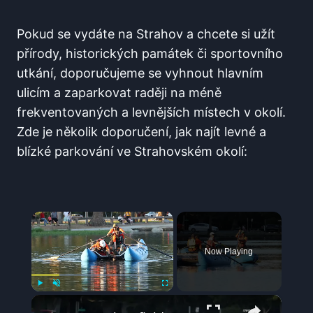
Pokud​ se vydáte na Strahov a chcete⁣ si užít ​
přírody, historických‍ památek či‍ sportovního
utkání, doporučujeme se vyhnout hlavním
ulicím ‌a zaparkovat ‍raději na méně
frekventovaných ⁤a levnějších místech ‌v ​okolí.
Zde je několik doporučení, ⁤jak najít levné a
blízké parkování ve Strahovském okolí:
×
Now Playing
×
Play
Unmute
Fullscreen