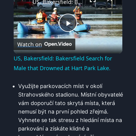
US, Bakersfield: Bakersfield Search for Male that Drowned at Hart Park Lake.
Play
Watch on
Video
US, Bakersfield: Bakersfield Search for
Male that Drowned at Hart Park Lake.
Využijte ⁢parkovacích míst v okolí
⁢Strahovského stadionu.​ Místní obyvatelé
vám doporučí tato skrytá místa, která
nemusí být na první pohled zřejmá.
Vyhnete se tak stresu ⁢z hledání místa na
parkování a získáte klidné a ​