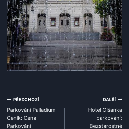
Navigace
PŘEDCHOZÍ
DALŠÍ
Pro
Parkování Palladium
Hotel Olšanka
Ceník: Cena
parkování:
Příspěvek
Parkování
Bezstarostné