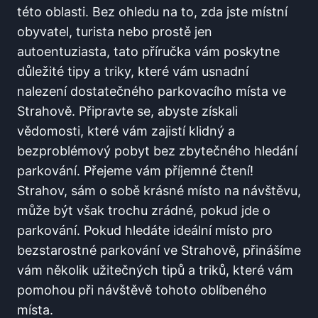
této oblasti. Bez ohledu ​na to, zda jste místní
obyvatel,‌ turista nebo prostě jen⁢
autoentuziasta, tato příručka vám poskytne
důležité tipy a triky, které ‍vám usnadní
nalezení dostatečného parkovacího místa ve
Strahově. Připravte se, abyste získali
⁣vědomosti, které vám zajistí klidný a
bezproblémový pobyt bez zbytečného hledání
parkování. Přejeme vám příjemné ⁤čtení!
Strahov, sám o⁣ sobě krásné místo⁢ na ⁤návštěvu,
může být však trochu zrádné, pokud jde o
parkování. Pokud hledáte ideální místo ⁤pro
bezstarostné parkování ve Strahově, přinášíme
vám několik užitečných tipů a triků, které vám
pomohou při návštěvě tohoto⁢ oblíbeného
místa.