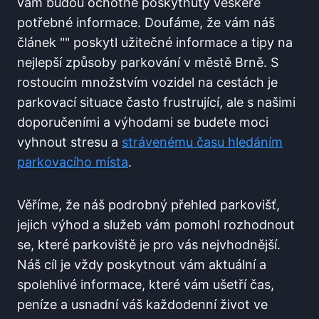
vám budou ochotně ⁢poskytnuty ⁤veškeré
potřebné informace. Doufáme, že vám náš
článek "" poskytl užitečné informace a tipy na
nejlepší způsoby parkování v městě Brně. S
rostoucím ‌množstvím⁣ vozidel ​na cestách je
parkovací situace‍ často frustrující, ale​ s našimi
doporučeními a výhodami se budete moci
vyhnout stresu ​a
strávenému času hledáním⁣
parkovacího místa
.
Věříme,‌ že náš podrobný přehled parkovišť,
jejich výhod a​ služeb vám pomohl rozhodnout
‍se, které parkoviště ​je pro vás nejvhodnější.
Náš ⁣cíl je vždy poskytnout​ vám aktuální a⁢
spolehlivé informace, které vám ‍ušetří čas,
peníze a usnadní váš každodenní život​ ve