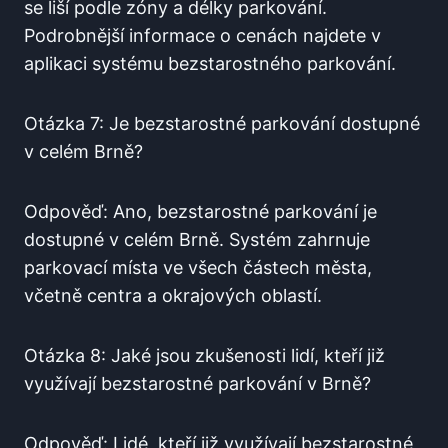
se liší podle zóny a délky ⁢parkování.
Podrobnější ‍informace o cenách najdete v
aplikaci‌ systému ​bezstarostného parkování.
Otázka 7: Je bezstarostné parkování dostupné
v celém Brně?
Odpověď: Ano, bezstarostné parkování je
dostupné v celém Brně. Systém ⁣zahrnuje‍
parkovací místa ve všech částech města,
včetně centra a okrajových ​oblastí.
Otázka 8:⁣ Jaké jsou zkušenosti lidí, kteří ⁣již
⁣využívají bezstarostné ⁤parkování v ‍Brně?
Odpověď: Lidé,⁣ kteří již využívají bezstarostné