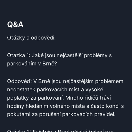
Q&A
Otázky a odpovědi:
Otázka 1: Jaké jsou nejčastější‍ problémy s
parkováním v Brně?
Odpověď:‍ V⁢ Brně jsou nejčastějším problémem
nedostatek parkovacích míst a vysoké
poplatky ⁤za parkování. Mnoho řidičů tráví
hodiny ⁣hledáním volného místa a často⁣ končí‍ s
pokutami‌ za​ porušení parkovacích​ pravidel.
Otázka 2: Existuje v Brně‍ nějaké řešení pro