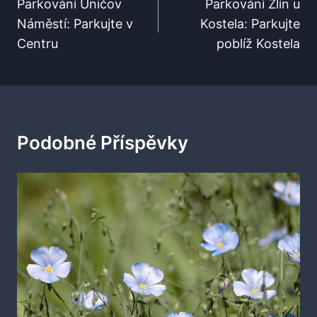
Pro
Parkování Uničov
Parkování Zlín u
Náměstí: Parkujte v
Kostela: Parkujte
Příspěvek
Centru
poblíž Kostela
Podobné Příspěvky