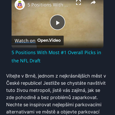
5 Positions With Most #1 Overall Picks in the NFL Draft
Play
Watch on
Video
5 Positions With Most #1 Overall Picks in
the NFL Draft
Vítejte v⁣ Brně, jednom z ‍nejkrásnějších měst ‌v
České republice! Jestliže se chystáte navštívit
tuto živou metropoli, jistě⁣ vás zajímá, jak se
zde pohodlně a‍ bez problémů zaparkovat.
Nechte ​se inspirovat nejlepšími parkovacími
alternativami ve ⁤městě a objevte parkovací