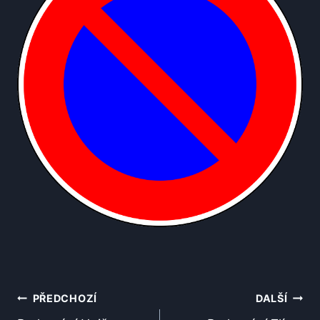
Navigace
PŘEDCHOZÍ
DALŠÍ