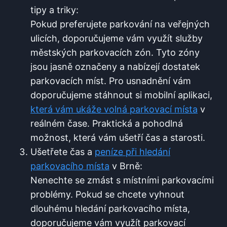
tipy a triky:
Pokud preferujete ⁢parkování na veřejných
ulicích, doporučujeme vám využít služby
městských parkovacích zón.⁤ Tyto zóny
jsou jasně označeny a nabízejí dostatek
parkovacích míst. Pro usnadnění vám
doporučujeme stáhnout⁤ si mobilní aplikaci,⁣
která vám ukáže volná⁤ parkovací místa
v
⁤reálném čase. Praktická a pohodlná
možnost, která ⁢vám⁢ ušetří čas a⁣ starosti.
Ušetřete čas ⁣a
peníze při hledání
parkovacího místa
v Brně:
Nenechte se zmást s místními ‍parkovacími
problémy.‌ Pokud se chcete vyhnout
‍dlouhému hledání parkovacího místa,
doporučujeme vám využít parkovací