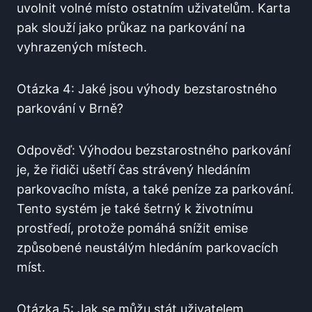
uvolnit volné místo ostatním uživatelům. Karta
pak slouží jako ⁣průkaz na parkování na
vyhrazených místech.
Otázka 4: Jaké jsou výhody bezstarostného
parkování v ⁢Brně?
Odpověď: ⁢Výhodou bezstarostného ⁢parkování
je, že řidiči ušetří čas strávený hledáním
parkovacího místa, a také peníze za parkování.
Tento systém je také šetrný⁤ k životnímu
prostředí, protože pomáhá snížit emise​
způsobené‌ neustálým⁣ hledáním⁣ parkovacích⁢
míst.
Otázka 5: ⁤Jak se můžu stát uživatelem