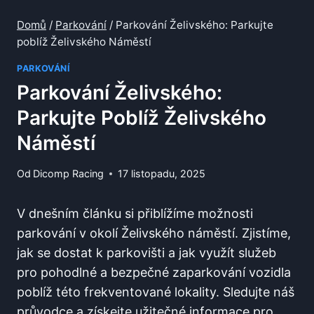
Domů
/
Parkování
/
Parkování Želivského: Parkujte
poblíž Želivského Náměstí
PARKOVÁNÍ
Parkování Želivského:
Parkujte Poblíž Želivského
Náměstí
Od
Dicomp Racing
17 listopadu, 2025
V dnešním článku si přiblížíme možnosti
‍parkování v okolí Želivského náměstí. ⁤Zjistíme,
jak se ​dostat k parkovišti a jak využít služeb
‍pro pohodlné a bezpečné zaparkování vozidla
poblíž této frekventované lokality. Sledujte náš‌
průvodce⁣ a získejte užitečné​ informace pro