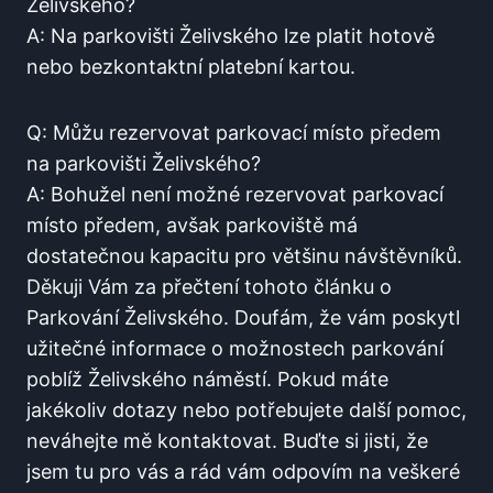
Želivského?
A: Na parkovišti Želivského lze⁣ platit hotově
nebo bezkontaktní platební kartou.
Q: Můžu rezervovat parkovací místo​ předem
na ⁣parkovišti Želivského?
A: Bohužel není možné rezervovat⁤ parkovací
místo předem, ​avšak parkoviště má
dostatečnou kapacitu pro​ většinu návštěvníků.
Děkuji Vám za ⁣přečtení tohoto článku o
Parkování Želivského. Doufám, že​ vám‍ poskytl
užitečné informace o možnostech parkování
poblíž Želivského náměstí. Pokud máte
jakékoliv dotazy nebo potřebujete další pomoc,
⁤neváhejte mě kontaktovat. ⁣Buďte si jisti, že
jsem tu pro vás a rád vám odpovím na veškeré​