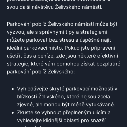
⁣svou další návštěvu Želivského⁤ náměstí.
Parkování poblíž Želivského náměstí může být
výzvou, ale s správnými tipy ​a ⁣strategiemi
můžete parkovat​ bez stresu a úspěšně najít
ideální⁢ parkovací místo. Pokud jste⁢ připraveni
ušetřit čas a peníze, zde jsou‌ některé efektivní
strategie, které vám pomohou získat bezplatné
parkování poblíž Želivského:
Vyhledávejte skryté parkovací možnosti v
⁤blízkosti Želivského, které ​nejsou zcela
zjevné, ale mohou být méně vyťukávané.
Zkuste se ⁣vyhnout přeplněným ulicím a
vyhledejte klidnější oblasti pro ‍snazší