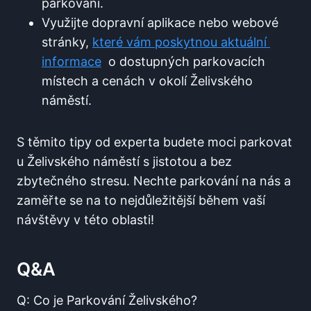
parkování.
Využijte ‌dopravní aplikace nebo webové
stránky,
které vám poskytnou ‌aktuální ​
informace
‌ o dostupných parkovacích
místech a cenách v okolí⁣ Želivského⁢
náměstí.
S ⁢těmito tipy od experta budete moci parkovat​
u Želivského náměstí s ‌jistotou a bez
zbytečného stresu. Nechte parkování na nás a‍
zaměřte se na to nejdůležitější během vaší
⁢návštěvy ‌v‌ této oblasti!
Q&A
Q: Co je Parkování Želivského?