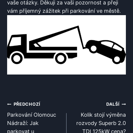
vaše ⁢otázky. Děkuji‍ za⁤ vaši pozornost a přeji
vám příjemný zážitek při parkování ve městě.
Navigace
PŘEDCHOZÍ
DALŠÍ
Pro
Parkování Olomouc
Kolik stojí výměna
Nádraží: Jak
rozvody Superb 2.0
Příspěvek
parkovat u
TDI 125kW cena?