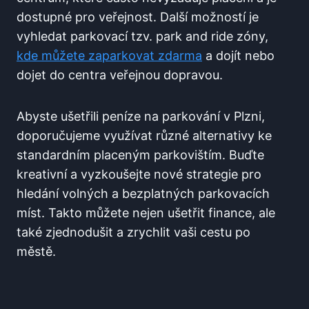
dostupné ​pro veřejnost. Další⁢ možností je
vyhledat parkovací tzv. park and ride ⁤zóny,
kde můžete ⁢zaparkovat zdarma
‌a​ dojít ​nebo‍
dojet do centra veřejnou dopravou.
Abyste ušetřili peníze na parkování v Plzni,
doporučujeme ‍využívat různé alternativy ⁢ke⁢
standardním⁣ placeným parkovištím. ⁢Buďte
kreativní a vyzkoušejte nové strategie pro​
hledání volných⁢ a bezplatných ⁣parkovacích
míst. Takto můžete nejen ‍ušetřit finance, ale
také⁣ zjednodušit a zrychlit⁤ vaši cestu po
městě.