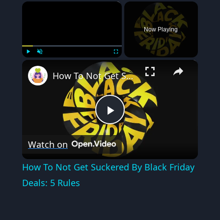
×
Now Playing
×
Play
Unmute
Fullscreen
How To Not Get Suckered By Black Friday Deals: 5 Rules
Play
Watch on
Video
How To Not Get Suckered By Black Friday
Deals: 5 Rules