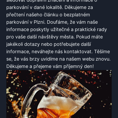
parkování v ​dané lokalitě.​ Děkujeme za
přečtení ⁢našeho článku o bezplatném
parkování v Plzni. Doufáme, ‍že vám ⁣naše
informace poskytly užitečné a praktické rady​
pro vaše další⁣ návštěvy města. Pokud​ máte
jakékoli dotazy nebo potřebujete další
informace, neváhejte ‍nás kontaktovat. Těšíme
se, že‍ vás brzy ⁢uvidíme ⁤na našem webu znovu.
​Děkujeme a přejeme vám příjemný ⁤den!