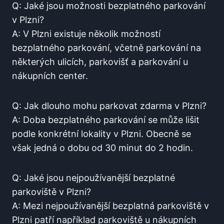
Q: Jaké ​jsou možnosti​ bezplatného parkování
v Plzni?
A: V Plzni ⁢existuje ⁤několik možností
bezplatného parkování, včetně parkování na
některých‍ ulicích, parkovišť⁣ a parkování u
⁤nákupních center.
Q: Jak⁢ dlouho mohu parkovat zdarma⁢ v Plzni?
A: Doba bezplatného parkování se může lišit‌
podle konkrétní lokality‌ v Plzni. Obecně⁣ se
však jedná o dobu od 30 ⁣minut do‍ 2 hodin.
Q: Jaké‍ jsou‌ nejpoužívanější bezplatné
parkoviště v Plzni?
A: Mezi nejpoužívanější bezplatná parkoviště v
⁤Plzni patří například parkoviště ⁤u ​nákupních​