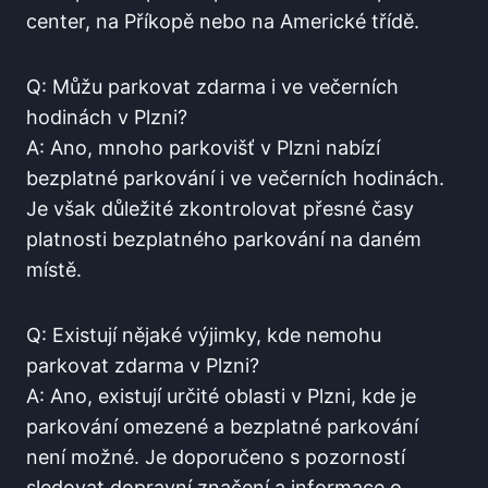
center, na Příkopě ⁤nebo na‍ Americké třídě.
Q: Můžu parkovat zdarma i ve ⁤večerních
hodinách ‍v Plzni?
A: Ano, mnoho parkovišť v ‌Plzni nabízí
bezplatné parkování‌ i⁤ ve večerních hodinách.
Je však důležité zkontrolovat přesné ⁢časy
platnosti bezplatného parkování ⁢na ‌daném
místě.
Q: Existují nějaké výjimky, kde nemohu​
parkovat zdarma ‌v⁤ Plzni?
A: Ano, existují určité oblasti v ⁣Plzni, kde je
parkování omezené a bezplatné parkování
není možné. Je doporučeno s pozorností
sledovat dopravní značení a informace o