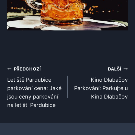
Navigace
PŘEDCHOZÍ
DALŠÍ
Pro
Letiště Pardubice
Kino Dlabačov
parkování cena: Jaké
Parkování: Parkujte u
Příspěvek
jsou ceny parkování
Kina Dlabačov
na letišti Pardubice