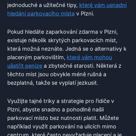
jednoduché⁣ a užitečné tipy,
které⁣ vám usnadní
‌hledání parkovacího místa
v ⁤Plzni.
Pokud hledáte zaparkování zdarma⁢ v ‍Plzni,⁣
existuje několik skrytých parkovacích míst,
která ​možná neznáte. Jedná se o⁣ alternativy k
placeným parkovištím,
které ‌vám mohou
‌ušetřit peníze
a ‌zbytečné starosti. Některá z
těchto míst jsou ⁣obvykle méně rušná a
bezplatná, takže se vyplatí​ jezkusit.
Využijte tajné‌ triky⁤ a strategie ⁣pro řidiče ⁢v
Plzni,⁤ abyste snadno a pohodlně našli
parkovací místo bez nutnosti platit. Můžete
například využít parkování na ulicích mimo⁢
centrum, které⁣ často nevyžaduje ⁣placení a je​