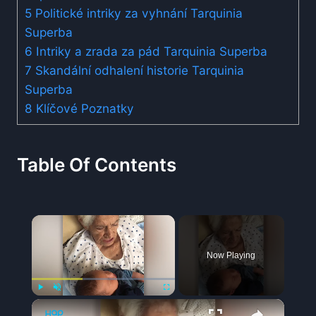
5
Politické intriky za vyhnání Tarquinia
Superba
6
Intriky a zrada za pád Tarquinia Superba
7
Skandální odhalení historie Tarquinia
Superba
8
Klíčové Poznatky
Table Of Contents
×
Now Playing
×
Play
Unmute
Fullscreen