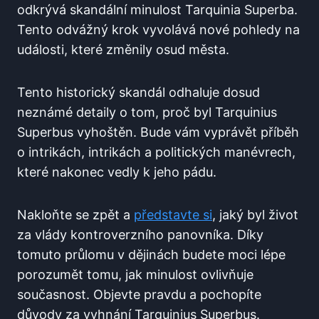
odkrývá skandální minulost Tarquinia Superba.
Tento odvážný krok vyvolává nové pohledy na
události, které změnily osud města.
Tento historický skandál odhaluje dosud
neznámé detaily o tom, proč byl Tarquinius
Superbus vyhoštěn. Bude vám vyprávět příběh
o intrikách, intrikách a politických manévrech,
které nakonec vedly k jeho pádu.
Nakloňte se zpět a
představte si
, jaký byl život
za vlády kontroverzního panovníka. Díky
tomuto průlomu v dějinách budete moci lépe
porozumět tomu, jak minulost ovlivňuje
současnost. Objevte pravdu a pochopíte
důvody za vyhnání Tarquinius Superbus.