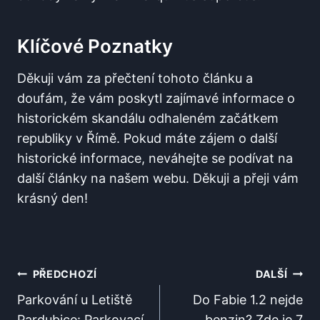
Klíčové Poznatky
Děkuji vám za přečtení tohoto článku a
doufám, že vám poskytl zajímavé informace o
historickém skandálu odhaleném začátkem
republiky v Římě. Pokud máte zájem o další
historické informace, neváhejte se podívat na
další články na našem webu. Děkuji a přeji vám
krásný den!
Navigace
PŘEDCHOZÍ
DALŠÍ
Pro
Parkování u Letiště
Do Fabie 1.2 nejde
Pardubice: Parkovací
benzin? Zde je 7