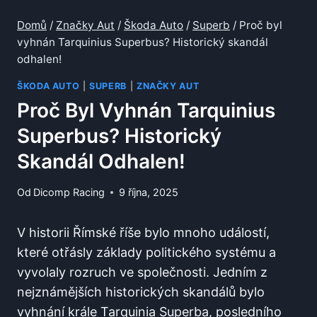
Domů
/
Značky Aut
/
Škoda Auto
/
Superb
/
Proč byl
vyhnán Tarquinius Superbus? Historický skandál
odhalen!
ŠKODA AUTO
|
SUPERB
|
ZNAČKY AUT
Proč Byl Vyhnán Tarquinius
Superbus? Historický
Skandál Odhalen!
Od
Dicomp Racing
9 října, 2025
V historii Římské říše bylo mnoho událostí,
které otřásly základy politického systému a
vyvolaly rozruch ve společnosti. Jedním z
nejznámějších historických skandálů bylo
vyhnání krále Tarquinia Superba, posledního