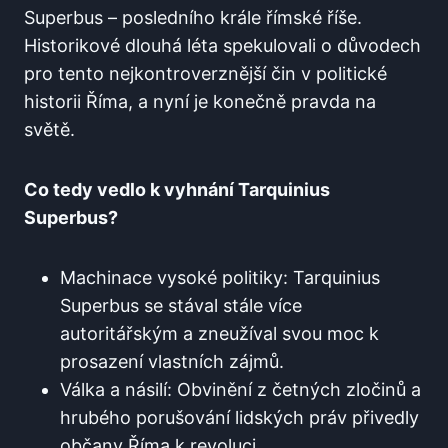
Superbus – posledního krále římské říše.
Historikové dlouhá léta spekulovali o důvodech
pro tento nejkontroverznější čin v politické
historii Říma, a nyní je konečně pravda na
světě.
Co tedy vedlo k vyhnání Tarquinius
Superbus?
Machinace vysoké politiky: Tarquinius
Superbus se stával stále více
autoritářským a zneužíval svou moc k
prosazení vlastních zájmů.
Válka a násilí: Obvinění z četných zločinů a
hrubého porušování lidských práv přivedly
občany Říma k revoluci.