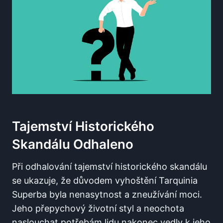
Tajemství Historického
Skandálu Odhaleno
Při odhalování tajemství historického skandálu
se ukazuje, že důvodem vyhoštění Tarquinia
Superba byla nenasytnost a zneužívání moci.
Jeho přepychový životní styl a neochota
naslouchat potřebám lidu nakonec vedly k jeho