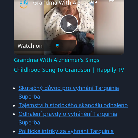
Grandma With Alzheimer's Sings Childhood Song To Grandson | Happily TV
Play
Watch on
Video
Grandma With Alzheimer's Sings
Childhood Song To Grandson | Happily TV
Skutečný důvod pro vyhnání Tarquinia
Superba
Tajemství historického skandálu odhaleno
Odhalení pravdy o vyhánění Tarquinia
Superba
Politické intriky za vyhnání Tarquinia