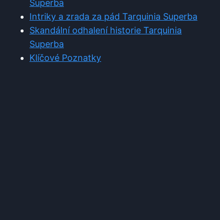
Superba
Intriky a zrada za pád Tarquinia Superba
Skandální odhalení historie Tarquinia
Superba
Klíčové Poznatky