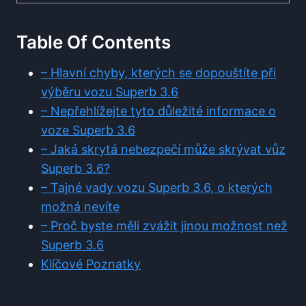
Table Of Contents
– Hlavní chyby, kterých se dopouštíte při
výběru vozu Superb 3.6
– Nepřehlížejte tyto důležité informace o
voze Superb 3.6
– Jaká skrytá nebezpečí může skrývat vůz
Superb 3.6?
– Tajné vady vozu Superb 3.6, o kterých
možná nevíte
– Proč byste měli zvážit jinou možnost než
Superb 3.6
Klíčové Poznatky