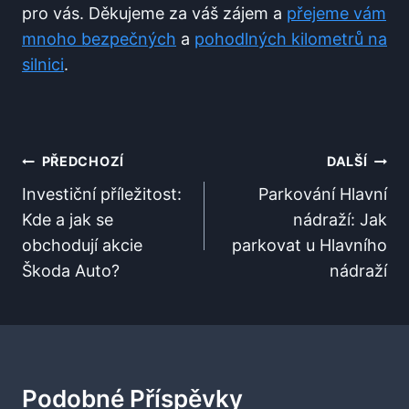
pro vás. Děkujeme za váš zájem a
přejeme vám
mnoho bezpečných
a
pohodlných kilometrů na
silnici
.
Navigace
PŘEDCHOZÍ
DALŠÍ
Pro
Investiční příležitost:
Parkování Hlavní
Kde a jak se
nádraží: Jak
Příspěvek
obchodují akcie
parkovat u Hlavního
Škoda Auto?
nádraží
Podobné Příspěvky