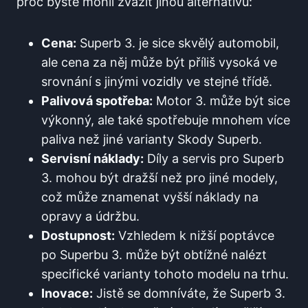
proč byste mohli zvážit jinou alternativu:
Cena:
Superb 3. je sice skvělý automobil,
ale cena za něj může být příliš vysoká ve
srovnání s jinými vozidly ve stejné třídě.
Palivová spotřeba:
Motor 3. může být sice
výkonný, ale také spotřebuje mnohem více
paliva než jiné varianty Skody Superb.
Servisní náklady:
Díly a servis pro Superb
3. mohou být dražší než pro jiné modely,
což může znamenat vyšší náklady na
opravy a údržbu.
Dostupnost:
Vzhledem k nižší poptávce
po Superbu 3. může být obtížné nalézt
specifické varianty tohoto modelu na trhu.
Inovace:
Jistě se domníváte, že Superb 3.