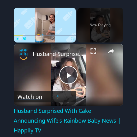
×
Now Playing
×
Play
Unmute
Fullscreen
Husband Surprised With Cake Announcing Wife's Rainbow Baby News | Happily TV
Play
Watch on
Video
Husband Surprised With Cake
Announcing Wife's Rainbow Baby News |
Happily TV