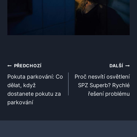
Navigace
PŘEDCHOZÍ
DALŠÍ
Pro
Pokuta parkování: Co
Proč nesvítí osvětlení
dělat, když
SPZ Superb? Rychlé
Příspěvek
dostanete pokutu za
řešení problému
parkování