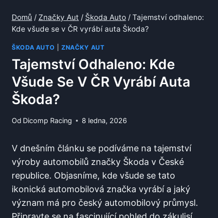
Domů
/
Značky Aut
/
Škoda Auto
/
Tajemství odhaleno:
Kde všude se v ČR vyrábí auta Škoda?
ŠKODA AUTO
|
ZNAČKY AUT
Tajemství Odhaleno: Kde
Všude Se V ČR Vyrábí Auta
Škoda?
Od
Dicomp Racing
8 ledna, 2026
V dnešním článku se podíváme na tajemství
výroby automobilů značky Škoda v České
republice. Objasníme, kde všude se tato
ikonická automobilová značka vyrábí a jaký
význam má pro český automobilový průmysl.
Připravte se na fascinující pohled do zákulisí