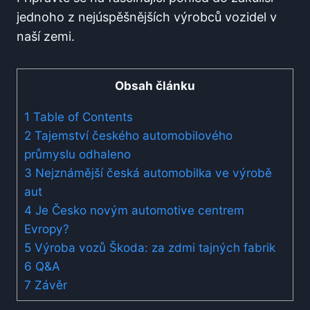
jednoho z nejúspěšnějších výrobců vozidel v
naší zemi.
Obsah článku
1
Table of Contents
2
Tajemství českého automobilového
průmyslu odhaleno
3
Nejznámější česká automobilka ve výrobě
aut
4
Je Česko novým automotive centrem
Evropy?
5
Výroba vozů Škoda: za zdmi tajných fabrik
6
Q&A
7
Závěr