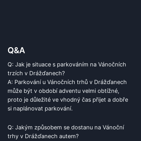
Q&A
Q: Jak je situace s ⁣parkováním na ​Vánočních
trzích v ⁣Drážďanech?
A: Parkování u ⁤Vánočních trhů ‍v​ Drážďanech
může být‌ v období adventu velmi obtížné,
proto je důležité ‌ve vhodný čas přijet a dobře
si naplánovat parkování.
Q: ⁣Jakým způsobem ⁢se ‌dostanu na Vánoční⁤
trhy v Drážďanech autem?