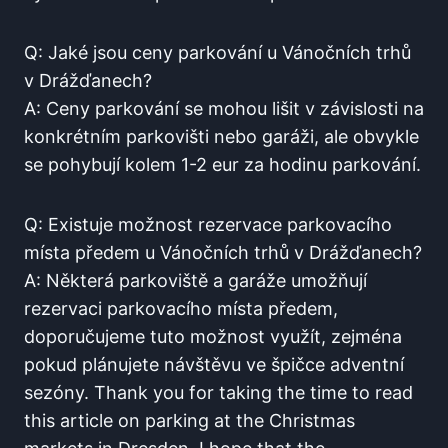
Q: Jaké ⁤jsou ceny parkování u Vánočních trhů
v Drážďanech?
A: Ceny parkování se​ mohou lišit v závislosti na
⁢konkrétním ⁣parkovišti​ nebo garáži, ale ‌obvykle
se pohybují⁢ kolem 1-2 eur za hodinu parkování.
Q: Existuje možnost rezervace parkovacího
místa předem u ​Vánočních ‌trhů v Drážďanech?
A:‍ Některá parkoviště a garáže umožňují‍
rezervaci‍ parkovacího místa⁤ předem,
doporučujeme tuto možnost využít, zejména
pokud plánujete návštěvu ve špičce adventní
sezóny. Thank ⁣you for taking the time to read
this⁢ article on parking at​ the Christmas