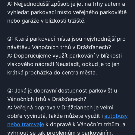
A: Nejjednodušší‌ způsob je jet na trhy ⁣autem a
vyhledat parkovací místo veřejného parkoviště
nebo garáže ⁣v blízkosti tržiště.
Q: Která parkovací​ místa jsou‍ nejvhodnější pro
návštěvu Vánočních trhů v Drážďanech?
A: ‍Doporučujeme ⁣využít parkování v blízkosti
vlakového⁣ nádraží Neustadt,⁤ odkud je‍ to jen
krátká procházka do centra ‍města.
Q: Jaká je dopravní dostupnost parkovišť⁤ u
Vánočních trhů v ⁣Drážďanech?
A: Veřejná doprava⁢ v Drážďanech je velmi
dobře vyvinutá, takže můžete využít i
autobusy
nebo ⁤tramvaje
k dopravě k Vánočním ‌trhům, a
⁣vyhnout se tak ⁣problémům s parkováním.