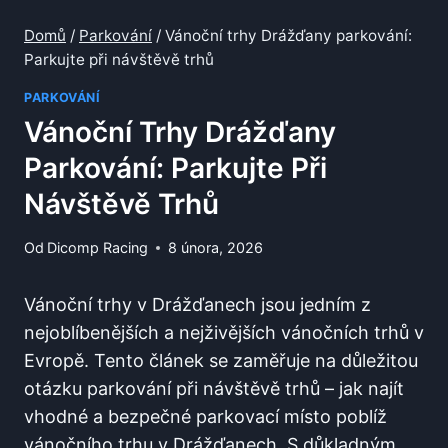
Domů
/
Parkování
/
Vánoční trhy Drážďany parkování:
Parkujte při návštěvě trhů
PARKOVÁNÍ
Vánoční Trhy Drážďany
Parkování: Parkujte Při
Návštěvě Trhů
Od
Dicomp Racing
8 února, 2026
Vánoční ‍trhy⁢ v Drážďanech jsou jedním z
‌nejoblíbenějších a nejživějších vánočních trhů ​v
Evropě. Tento článek se zaměřuje na důležitou
‌otázku​ parkování při ​návštěvě trhů – jak ⁢najít
vhodné a bezpečné parkovací místo poblíž
vánočního trhu‍ v‌ Drážďanech. ‍S důkladným