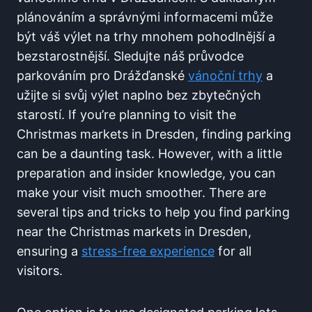
plánováním ​a správnými informacemi může
být váš⁢ výlet na trhy ‌mnohem​ pohodlnější a
bezstarostnější. ⁤Sledujte náš průvodce
parkováním pro ‍Drážďanské
vánoční⁤ trhy
a
užijte si svůj výlet‌ naplno bez zbytečných
starostí.⁤ If you’re planning to visit ⁤the
Christmas markets in Dresden, ‌finding parking
can be ⁣a daunting task.​ However, ​with a ‌little⁢
preparation and insider knowledge, you can
make your visit‍ much smoother.⁢ There are
several tips ‍and ⁣tricks⁤ to help you find parking
near the Christmas markets in Dresden,‌
ensuring a
stress-free‍ experience
for all
⁤visitors.