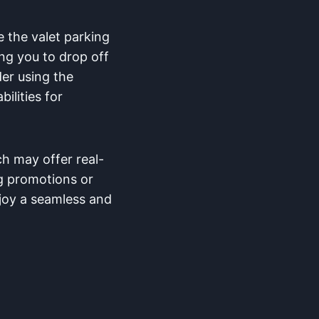
ze‍ the valet parking
ing you to drop⁣ off
er using​ the‍
bilities for
ch may offer real-
ng promotions or​
njoy a seamless and