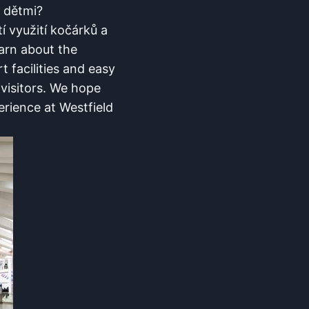
s dětmi?
tí využití kočárků a
arn⁣ about the
facilities ⁤and⁤ easy
 visitors. We hope
perience at Westfield