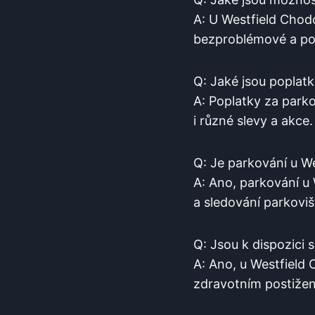
A: U Westfield⁢ Chodo
‍bezproblémové ​a p
Q: ‌Jaké ⁤jsou popla
A: Poplatky ‍za ⁤park
i různé slevy a ⁣akce.
Q: ⁤Je parkování u⁤
A: Ano, parkování u 
‌a sledování ⁤parkoviš
Q: Jsou k ‌dispozici 
A:⁤ Ano,⁣ u Westfield
zdravotním postižen