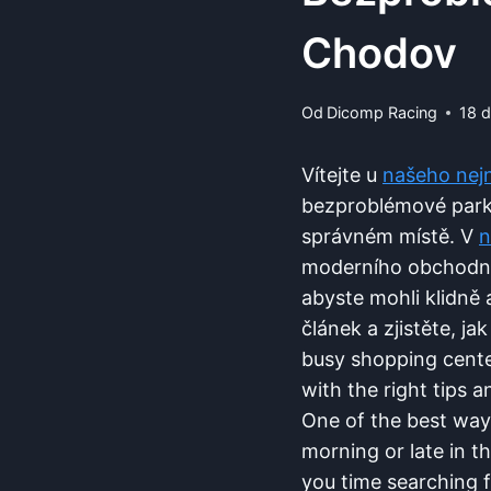
Chodov
Od
Dicomp Racing
18 
Vítejte u
našeho nejn
bezproblémové⁢ parko
správném místě. V​
n
moderního obchodníh
abyste mohli klidně a
článek a zjistěte, ja
busy shopping center
with the right ⁢tips 
One of the best⁢ ways⁣
morning or late in th
you time searching fo