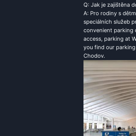
Q: Jak je zajištěna 
A: ‍Pro rodiny ⁤s dět
speciálních služeb pr
⁤convenient parking o
access, parking⁤ at W
you find our parking 
Chodov.