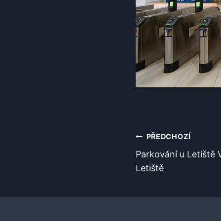
Navigace
PŘEDCHOZÍ
Parkování u Letiště 
Pro
Letiště
Příspěvek