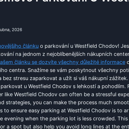
dubna, 2026
ovějšího⁤ článku
o‌ parkování ⁣u Westfield⁣ Chodov! Jes
vání na ‌jednom z nejoblíbenějších nákupních center v 
ašem článku se ‌dozvíte všechny důležité informace
o
o centra.⁢ Snažíme se‍ vám poskytnout ⁢všechny potř
⁢ bez stresu ​zaparkovat ⁤a ‍užít si váš ⁣nákupní zážitek
k parkovat⁤ u Westfield Chodov⁤ s lehkostí ‌a pohodlím.
 ‌like Westfield Chodov​ can often ​be a stressful ex
‍and strategies,⁣ you⁢ can make the process ‍much⁣ smoo
 to‌ ensure‍ easy parking at ⁢Westfield ⁤Chodov is‌ to arr
e evening when the parking lot is‍ less crowded. This w
r a spot but also help⁢ you avoid long lines at⁣ the ‍en