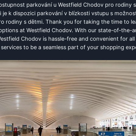
⁣dostupnost parkování u Westfield Chodov pro rodiny 
mi je k dispozici parkování‍ v blízkosti ‌vstupu s možnos
o ‍rodiny s dětmi. Thank you for taking the time​ to le
ptions‍ at Westfield Chodov. With our state-of-the-art⁢ 
estfield Chodov is hassle-free and​ convenient for all⁤
services to ⁢be a‍ seamless ⁤part of ⁢your shopping ‍ex