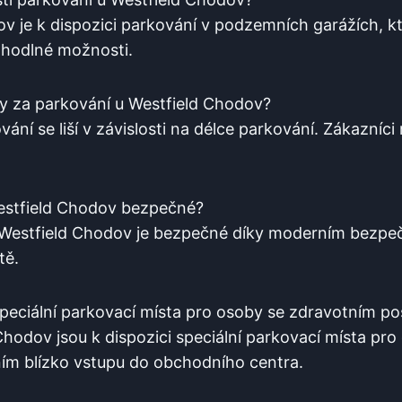
v⁣ je k dispozici ​parkování⁤ v​ podzemních‍ garážích, k
ohodlné možnosti.
tky za parkování u Westfield Chodov?
ování ⁢se liší v závislosti na délce parkování. ⁢Zákazníc
 Westfield Chodov bezpečné?
Westfield ‌Chodov ⁢je bezpečné díky‍ moderním ⁣bezp
tě.
speciální parkovací místa ⁤pro osoby​ se zdravotním‍ p
 Chodov jsou k dispozici ​speciální⁤ parkovací místa‌ pro
ím blízko vstupu do‍ obchodního ⁤centra.