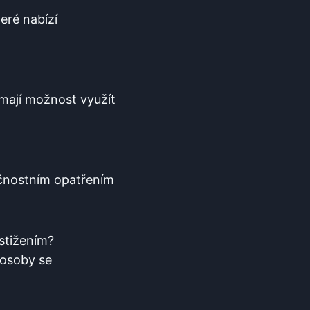
teré nabízí
i mají možnost⁢ využít
ečnostním ‍opatřením
ostižením?
 osoby se ​