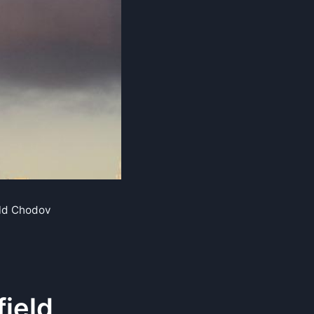
eld Chodov
ield