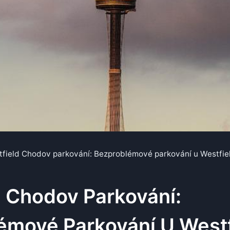
field Chodov parkování: Bezproblémové parkování u Westfi
d Chodov Parkování:
émové Parkování U Westf