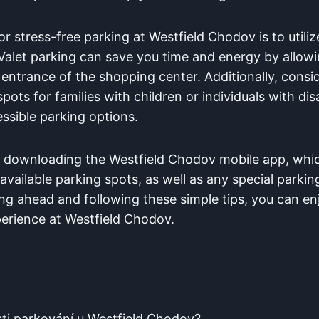
for ⁣stress-free⁢ parking at⁤ Westfield Chodov is ⁢to‌ utili
. Valet⁣ parking‌ can save you time and energy by‌ allow
he entrance of the shopping⁢ center. Additionally, consid
ots for families with⁢ children or ​individuals with disa
sible parking​ options.
er downloading the ⁤Westfield Chodov mobile app, whi
available parking ‍spots, as ‌well ​as any special parki
ng ahead ‍and ⁤following these simple⁢ tips, ⁣you can e
perience ⁣at ​Westfield Chodov.
sti⁤ parkování u Westfield⁤ Chodov?