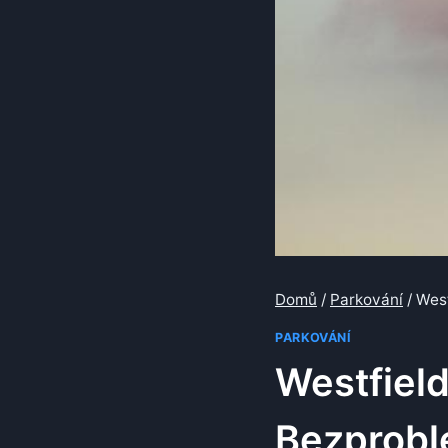
Domů
/
Parkování
/
West
PARKOVÁNÍ
Westfiel
Bezprobl