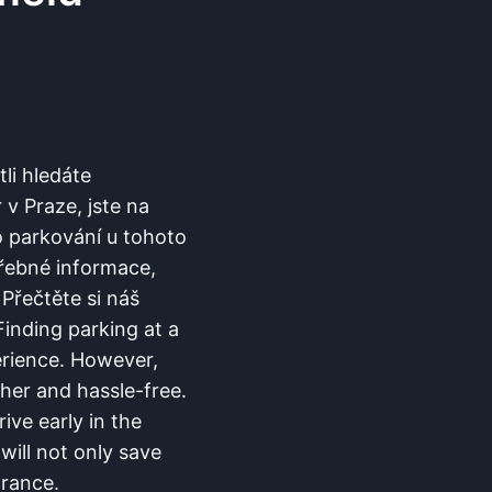
tli hledáte
​Praze,⁢ jste ‌na
 ⁣parkování u tohoto
ebné ⁤informace,​
. Přečtěte si náš
 Finding parking at a
perience. However,
ther ‌and hassle-free.
ive early in the⁣
ill ⁢not only save
trance.