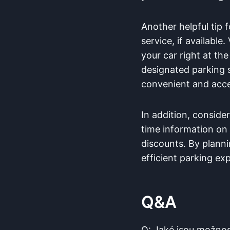
Another ‌helpful‍ tip ‍
service, if available
⁢your ⁤car right at t
designated parking sp
convenient and acces
In addition,⁢ consid
time information on⁢ 
discounts. By planni
efficient ​parking ex
Q&A
Q: ​Jaké‍ jsou možno