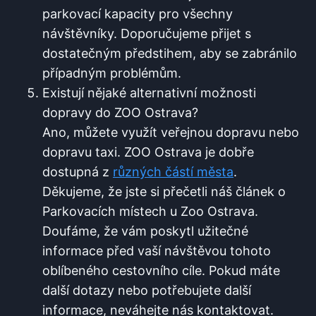
parkovací‌ kapacity‌ pro všechny​
návštěvníky. Doporučujeme přijet s‌
dostatečným předstihem,⁣ aby se ⁤zabránilo
případným ‌problémům.
Existují nějaké⁢ alternativní⁤ možnosti⁤
dopravy do ZOO ⁣Ostrava?
Ano, můžete využít veřejnou dopravu ​nebo
⁢dopravu‌ taxi. ZOO Ostrava je dobře
dostupná z
různých částí města
.
Děkujeme, že jste si přečetli náš⁢ článek o
Parkovacích místech⁣ u Zoo Ostrava.
Doufáme, ‌že vám poskytl užitečné
⁣informace před ⁢vaší ‌návštěvou tohoto
⁤oblíbeného⁢ cestovního ‍cíle. Pokud​ máte
další dotazy nebo potřebujete ⁣další
⁤informace, neváhejte nás kontaktovat.⁣