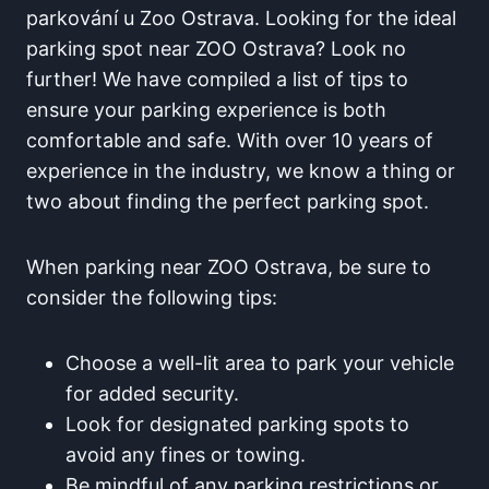
parkování u Zoo Ostrava. Looking for the ideal
parking spot ⁤near ZOO‍ Ostrava? Look‍ no
‌further!⁤ We have compiled ⁢a ​list of tips to
ensure⁣ your parking experience is both
comfortable and safe.​ With over 10 years ⁣of
experience ⁤in the industry, we⁣ know a thing ⁢or
two about⁤ finding the ⁣perfect ⁢parking spot.
When parking near ZOO Ostrava,​ be sure‍ to‍
consider ⁢the following⁣ tips:
Choose a well-lit area to ​park your vehicle
for⁤ added security.
Look for designated ⁢parking spots ‌to
avoid any fines or towing.
Be mindful⁢ of any parking restrictions or