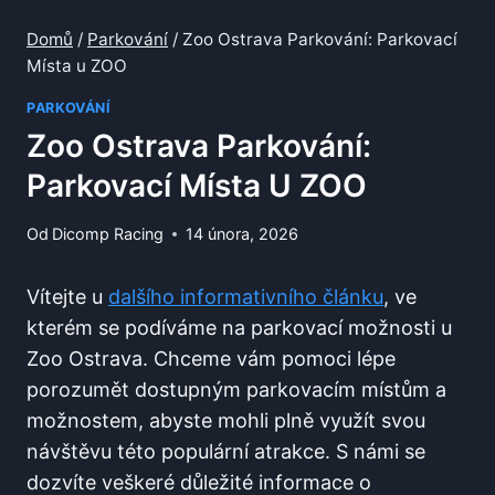
Domů
/
Parkování
/
Zoo Ostrava Parkování: Parkovací
Místa u ZOO
PARKOVÁNÍ
Zoo Ostrava Parkování:
Parkovací Místa U ZOO
Od
Dicomp Racing
14 února, 2026
Vítejte​ u
dalšího informativního ⁢článku
, ⁤ve
kterém ​se podíváme ‍na parkovací možnosti ‌u
Zoo Ostrava. Chceme⁣ vám pomoci ⁤lépe
porozumět dostupným⁤ parkovacím místům ⁣a
možnostem,⁤ abyste‌ mohli plně využít ‌svou
návštěvu této⁢ populární atrakce. ⁤S námi se
dozvíte veškeré důležité informace⁤ o