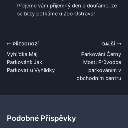
Přejeme ⁤vám příjemný‌ den a‌ doufáme, že
se⁣ brzy⁣ potkáme u Zoo Ostrava!
Navigace
PŘEDCHOZÍ
DALŠÍ
Pro
Vyhlídka Máj
Parkování Černý
Parkování: Jak
Most: Průvodce
Příspěvek
Parkovat u Vyhlídky
parkováním v
obchodním centru
Podobné Příspěvky