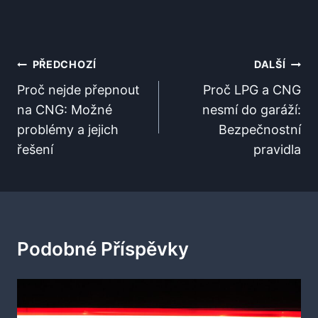
Navigace
PŘEDCHOZÍ
DALŠÍ
Pro
Proč nejde přepnout
Proč LPG a CNG
na CNG: Možné
nesmí do garáží:
Příspěvek
problémy a jejich
Bezpečnostní
řešení
pravidla
Podobné Příspěvky