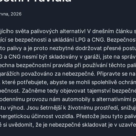
rvna, 2026
nujícího světa palivových ⁢alternativ! V dnešním článku 
jící se bezpečnosti ⁤a ukládání LPG a CNG. Bezpečnost 
ito ⁣palivy a je proto ⁣nezbytné dodržovat přesné postu
G⁢ a CNG nesmí být skladovány v garáži, jste na správ
echna bezpečnostní pravidla⁢ při používání těchto paliv 
 ⁢garážích považováno za nebezpečné. Připravte se n
teré potřebujete, abyste ⁣se mohli⁣ spolehlivě ochránit 
ezpečnost.‌ Začněme⁤ tedy ⁣objevovat tajemství bezpeč
dennímu provozu nám​ automobily s‍ alternativními pa
tu ⁣výhod. Jsou šetrnější k⁢ životnímu⁢ prostředí, snižu
nergetickou účinnost vozidla. Přestože jsou ‌tyto ​pal
 si ⁤uvědomit, že ⁢je ​nebezpečné skladovat ​je v uzavř