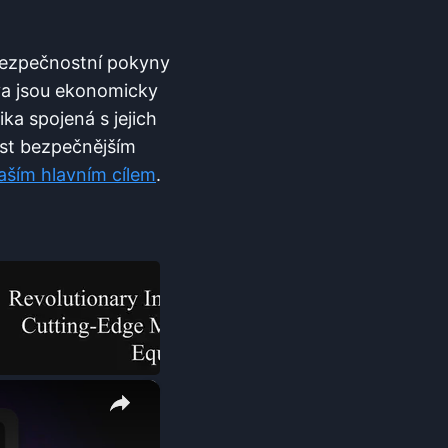
t bezpečnostní pokyny
liva jsou ekonomicky
ika spojená s ​jejich
nost bezpečnějším
aším hlavním cílem
.
×