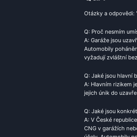
Otázky a odpovědi: 
Q: ​Proč nesmím umí
A: Garáže jsou uzavř
⁢Automobily poháně
vyžadují zvláštní be
Q: Jaké jsou hlavní 
A: Hlavním rizikem ⁢j
jejich únik⁣ do uzavř
Q: Jaké‍ jsou konkré
A: ⁣V České republic
⁣CNG v garážích nebo
účely.​ Automobily po