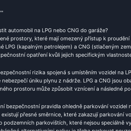
""
stit‍ automobil na LPG nebo CNG do garáže?
ené ​prostory, ‌které mají omezený ‌přístup k ​prouděn
né LPG (kapalným petrolejem) a CNG (stlačeným ze
zpečnostní opatření‍ kvůli jejich specifickým vlastnos
bezpečnostní rizika spojená s⁢ umístěním vozidel na 
e nebezpečí úniku ⁤plynu z‍ nádrže.‌ LPG⁤ a CNG⁣ jsou oba
eného ⁣prostoru‌ může způsobit⁣ vznícení ‌a‍ následné po
tní⁤ bezpečnostní pravidla ohledně‌ parkování vozidel
e​ existují přesné směrnice, které ⁢zakazují parkování 
‍ podzemních parkovištích, které nejsou⁣ speciálně v
háněné⁣ alternativními palivy je třeba ⁣parkovat ⁢pouz