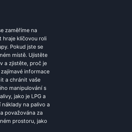
se zaměříme⁢ na‍
hraje klíčovou⁢ roli
py. Pokud jste​ se
ném místě. Ujistěte
a zjistěte, ‍proč je
a zajímavé informace
⁤a chránit‌ vaše⁣
ného manipulování s
livy, jako je LPG a
jí náklady na palivo a
iva⁤ považována za
eném prostoru, ⁤jako