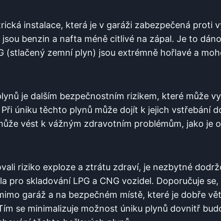
rická instalace, která je v garáži ⁢zabezpečená ‌proti 
jsou benzin a nafta méně ‍citlivé na ⁤zápal. Je to dáno
G⁤ (stlačený zemní plyn) jsou‍ extrémně hořlavé ‌a mo
lynů‍ je⁣ dalším bezpečnostním rizikem, které může⁢ vy
 Při ​úniku těchto plynů může dojít k jejich vstřebání 
To může vést k vážným zdravotním ⁣problémům, jako je
li⁢ riziko ​exploze‌ a ztrátu ⁣zdraví,⁢ je nezbytné⁢ dodr
la pro skladování ⁤LPG a CNG vozidel. Doporučuje se,
imo garáž a na bezpečném‍ místě, které je dobře vět
ím se‍ minimalizuje možnost⁢ úniku plynů dovnitř budov