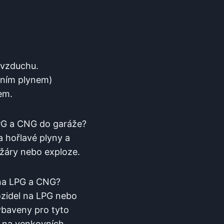
í vzduchu.
mním plynem)
tem.
LPG‌ a CNG do garáže?
⁣ hořlavé plyny a⁢
žáry​ nebo⁣ exploze.
​ na LPG a CNG?
vozidel na LPG nebo
ybaveny pro tyto
e na ​venkovních