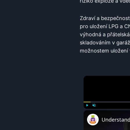
riziko exploze a vde
Zdraví a⁣ bezpečnost
pro uložení LPG a CN
výhodná‌ a⁣ přátelská 
skladováním ‌v garáži
možnostem uložení v
Play
Unmute
Understandi