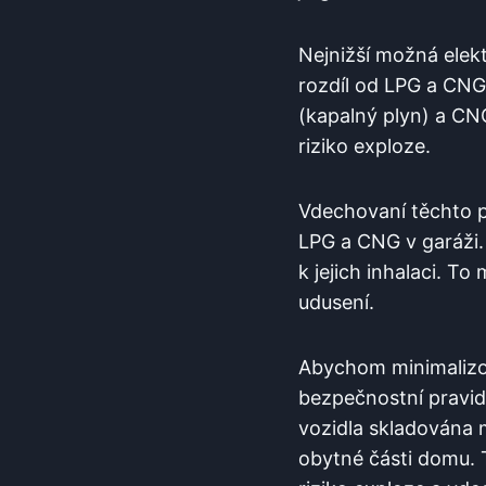
Nejnižší⁢ možná elekt
rozdíl od LPG a ‍CNG 
(kapalný plyn) a ‍CN
riziko exploze. ⁤
Vdechovaní těchto ‌p
LPG a CNG ⁣v garáži.
k ‍jejich inhalaci. 
udusení.
Abychom ⁤minimalizova
bezpečnostní pravid
vozidla skladována m
obytné části domu. T