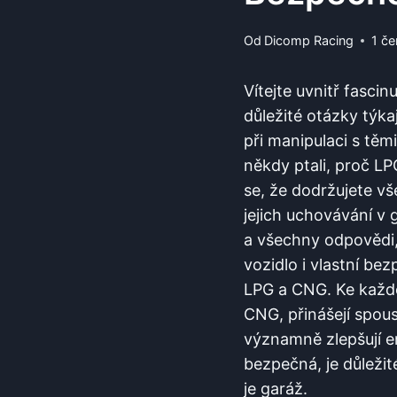
Od
Dicomp Racing
1 če
Vítejte⁣ uvnitř fasci
důležité otázky ⁤týka
při manipulaci⁣ s těm
někdy ptali, proč LP
se, ⁢že dodržujete vš
jejich uchovávání v
a všechny odpovědi, k
vozidlo i vlastní ⁢b
LPG a CNG. ​Ke každo
CNG,‍ přinášejí spous
⁤významně zlepšují e
bezpečná, je důležité
je garáž.