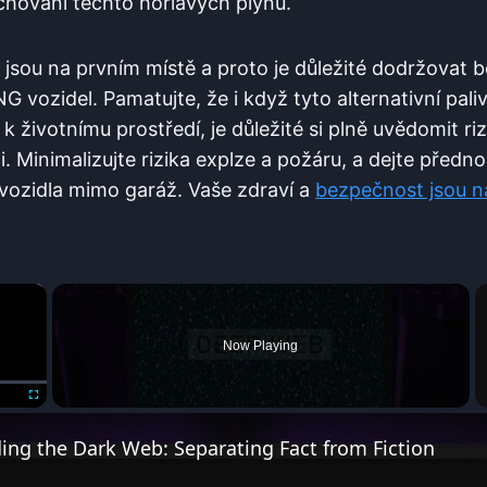
chování těchto hořlavých‌ plynů.
 jsou⁢ na ‌prvním ​místě a proto je důležité​ dodržova
G ​vozidel. ‌Pamatujte, že i když tyto alternativní pa
k ⁢životnímu prostředí, je‍ důležité si⁢ plně uvědomit⁣ riz
. Minimalizujte rizika​ explze a požáru,‍ a dejte ⁣před
ozidla mimo garáž. Vaše ​zdraví a‌
bezpečnost jsou n
×
Now Playing
Fullscreen
ng the Dark Web: Separating Fact from Fiction