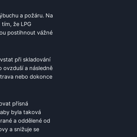
výbuchu⁤ a ‌požáru. Na
 ⁣tím, že LPG
hou postihnout​ vážné
vstat při skladování
do ovzduší a následně
 otrava nebo dokonce
žovat přísná
 aby byla taková
rané‌ a ‍oddělené od
y a ⁤snižuje se⁣