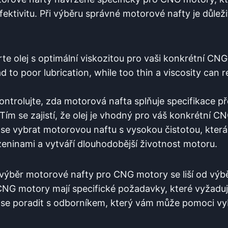
ektivitu. Při výběru správné motorové nafty je důleži
te olej s optimální viskozitou pro vaši konkrétní CNG
ad to poor lubrication, while too thin a viscosity can r
ntrolujte, zda motorová nafta splňuje specifikace 
Tím se zajistí, že olej je vhodný pro váš konkrétní C
se vybrat motorovou naftu s vysokou čistotou, kter
eninami a vytváří dlouhodobější životnost motoru.
 výběr motorové nafty pro CNG motory se liší od výbě
NG motory mají specifické požadavky, které vyžadují
se poradit s odborníkem, který vám může pomoci vybr