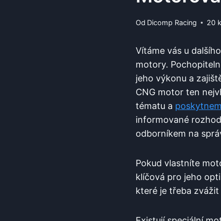
Od
Dicomp Racing
20 
Vítáme vás u dalšíh
motory. Pochopitel
jeho výkonu a zajišt
CNG motor ten nejvh
tématu a
poskytnem
informované rozhodn
odborníkem na sprá
Pokud vlastníte mot
klíčová pro jeho opt
které je třeba zváži
Existují speciální m