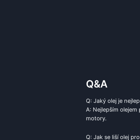
Q&A
Q: Jaký olej je nejl
A: Nejlepším olejem
motory.
Q: Jak se liší olej 