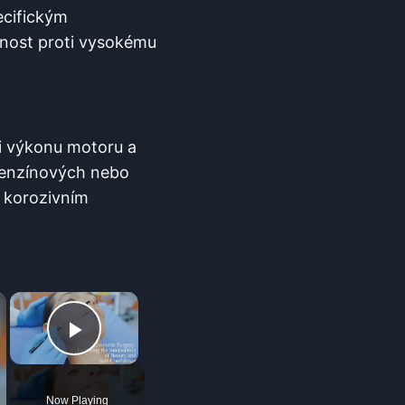
ecifickým
nost proti vysokému
ci výkonu motoru a
benzínových nebo
 korozivním
×
×
Play Video
Now Playing