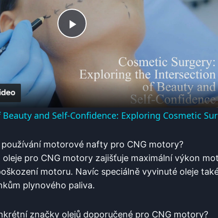
Play
Video
f Beauty and Self-Confidence: Exploring Cosmetic Su
y používání motorové nafty pro CNG motory?
o oleje pro CNG motory zajišťuje maximální výkon mot
poškození motoru. Navíc speciálně vyvinuté oleje také
inkům plynového paliva.
konkrétní značky olejů doporučené pro CNG motory?