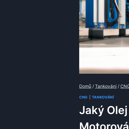
Domů
/
Tankování
/
CN
CNG
|
TANKOVÁNÍ
Jaký Ole
Motorová