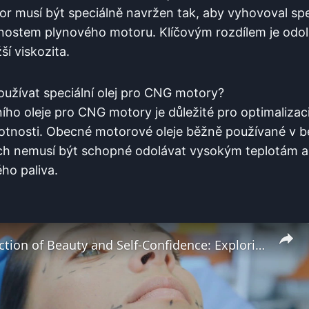
or musí být speciálně navržen tak, aby vyhovoval sp
nostem plynového motoru. Klíčovým rozdílem je odol
í viskozita.
používat speciální olej pro CNG motory?
ního oleje pro CNG motory je důležité pro optimaliza
votnosti. Obecné motorové oleje běžně používané v 
ch nemusí být schopné odolávat vysokým teplotám a
ho paliva.
The Intersection of Beauty and Self-Confidence: Exploring Cosmetic Surgery