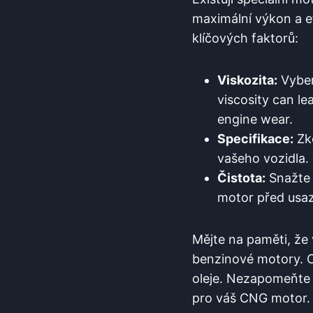
maximální výkon a ef
klíčových faktorů:
Viskozita:
Vyber
viscosity can le
engine wear.
Specifikace:
Zko
vašeho vozidla. 
Čistota:
Snažte 
motor před usaz
Mějte na paměti, že
benzinové motory. C
oleje. Nezapomeňte 
pro váš CNG motor.