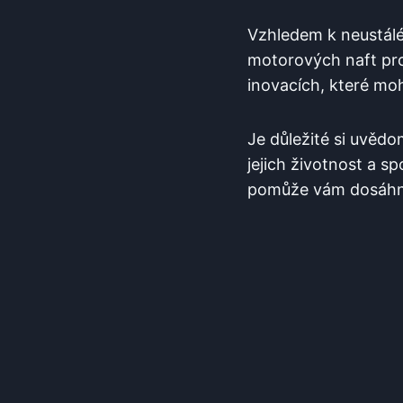
Vzhledem k neustálém
motorových naft pro
inovacích, které m
Je důležité si uvěd
jejich životnost a s
pomůže vám dosáhno