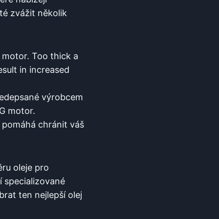
té zvážit několik
 motor. Too thick a
esult in increased
předepsané výrobcem
NG motor.
á pomáhá chránit váš
ru oleje pro
 specializované
at ten nejlepší olej