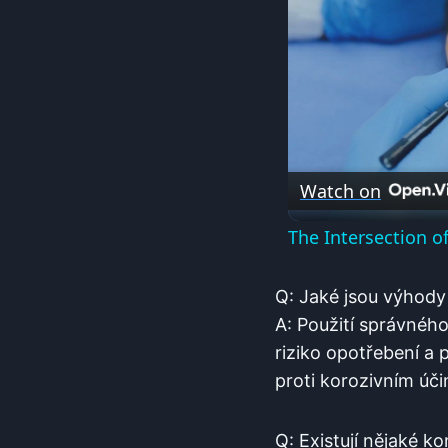
Watch on
The Intersection o
Q: Jaké jsou výhod
A: Použití správnéh
riziko opotřebení a 
proti korozivním úč
Q: Existují nějaké 