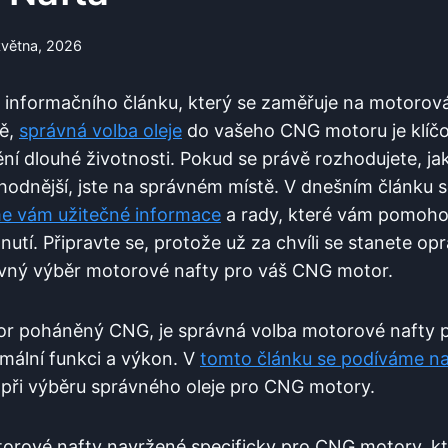
května, 2026
o informačního článku, který se zaměřuje na motorov
ně,
správná volba oleje
do vašeho CNG motoru je klíčo
ění dlouhé životnosti. Pokud se právě rozhodujete, jak
odnější, jste na správném místě. V dnešním článku 
e vám užitečné informace
a rady, které vám pomoho
utí. Připravte se, protože už za chvíli se stanete o
vný výběr motorové nafty pro váš CNG motor.
or poháněný CNG, je správná volba motorové nafty 
imální funkci a výkon. V
tomto článku se podíváme na 
t při výběru správného oleje pro CNG motory.
otorové nafty navržené specificky pro CNG motory, kt