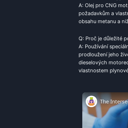
A: Olej pro CNG mot
požadavkům a vlast
obsahu metanu a nižš
Q: Proč je důležité 
A: Používání speciál
prodloužení jeho ži
dieselových motore
vlastnostem plynové