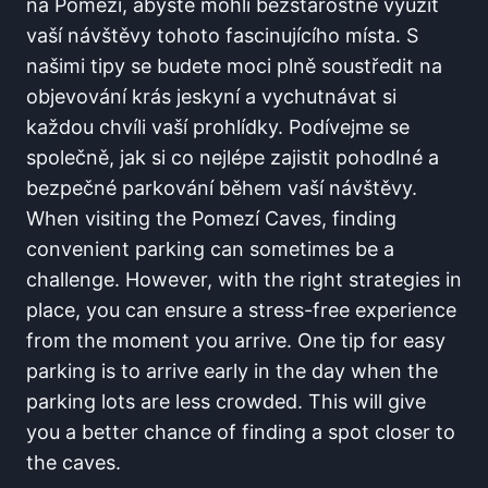
na Pomezí, abyste⁣ mohli bezstarostně využít
vaší ‍návštěvy tohoto fascinujícího místa. S
našimi ⁢tipy se budete ⁢moci plně ‍soustředit​ na
objevování⁣ krás jeskyní ⁢a vychutnávat si
každou chvíli vaší prohlídky. Podívejme se
společně, ​jak si co nejlépe ⁣zajistit ⁢pohodlné a
bezpečné parkování ⁢během vaší‍ návštěvy.​
When visiting the Pomezí Caves, finding
convenient‌ parking can sometimes be⁤ a
challenge. ⁢However, with the ‌right​ strategies in
place, you can ensure​ a stress-free experience⁤
from⁤ the moment you arrive. One tip for ⁢easy
parking ​is⁣ to arrive early in the day‍ when the⁣
parking lots are less​ crowded. This will ⁣give
you ‍a better‌ chance of finding‍ a spot closer to
the ⁤caves.