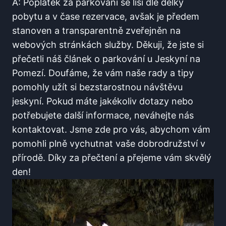
A:⁣ Poplatek za parkování se liší dle délky
pobytu⁤ a v čase rezervace, avšak⁢ je předem
stanoven​ a transparentně⁢ zveřejněn na
webových stránkách‌ služby. Děkuji, že‌ jste si
přečetli ⁣náš článek o parkování u Jeskyní na
Pomezí. Doufáme, že ⁢vám naše ​rady a ⁣tipy
pomohly ⁢užít⁤ si bezstarostnou návštěvu
jeskyní. Pokud máte⁤ jakékoliv dotazy nebo
potřebujete ‍další informace, ‍neváhejte nás ​
kontaktovat. ​Jsme zde pro vás, abychom vám
pomohli plně​ vychutnat vaše dobrodružství v
přírodě.⁣ Díky za⁢ přečtení a přejeme vám skvělý
den!