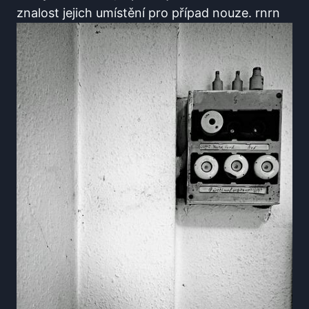
znalost jejich umístění⁤ pro případ nouze. rnrn