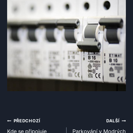
Navigace
PŘEDCHOZÍ
DALŠÍ
Pro
Kde se připojuje
Parkování v Modrých