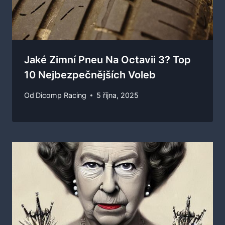
Jaké Zimní Pneu Na Octavii 3? Top
10 Nejbezpečnějších Voleb
Od
Dicomp Racing
5 října, 2025