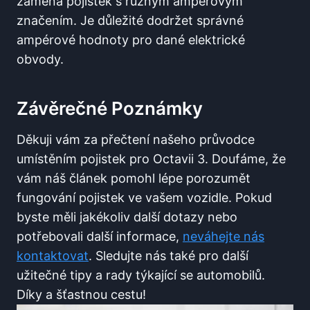
záměna pojistek s různým ampérovým
značením. Je důležité dodržet správné
ampérové⁣ hodnoty ​pro dané elektrické
obvody.
Závěrečné Poznámky
Děkuji vám za‌ přečtení našeho průvodce
umístěním pojistek pro Octavii 3. Doufáme, že
vám náš⁣ článek pomohl lépe porozumět
fungování pojistek ve⁣ vašem vozidle. Pokud
byste měli jakékoliv další dotazy⁢ nebo
potřebovali ⁣další informace,
neváhejte ⁣nás
kontaktovat
. Sledujte nás také ‍pro další
užitečné tipy a rady ⁢týkající ‌se automobilů.
Díky a šťastnou cestu!