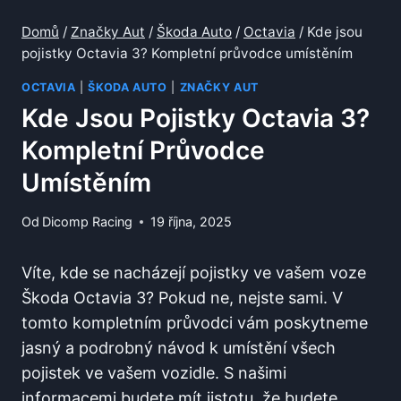
Domů
/
Značky Aut
/
Škoda Auto
/
Octavia
/
Kde jsou
pojistky Octavia 3? Kompletní průvodce umístěním
OCTAVIA
|
ŠKODA AUTO
|
ZNAČKY AUT
Kde Jsou Pojistky Octavia 3?
Kompletní Průvodce
Umístěním
Od
Dicomp Racing
19 října, 2025
Víte, kde se nacházejí‌ pojistky ve vašem voze
Škoda Octavia 3? Pokud ne, nejste sami. V
tomto kompletním průvodci vám poskytneme
jasný a podrobný návod k umístění všech ​
pojistek ve vašem vozidle. S našimi
informacemi budete mít jistotu, že budete‍