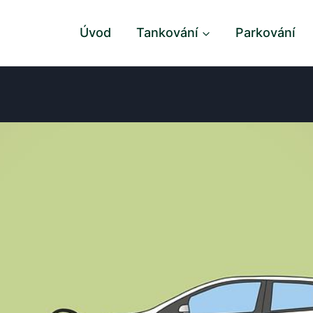
Úvod
Tankování
Parkování