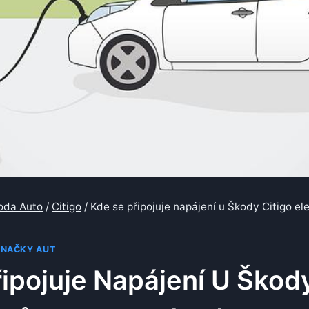
oda Auto
/
Citigo
/
Kde se připojuje napájení u Škody Citigo el
ZNAČKY AUT
ipojuje Napájení U Škody