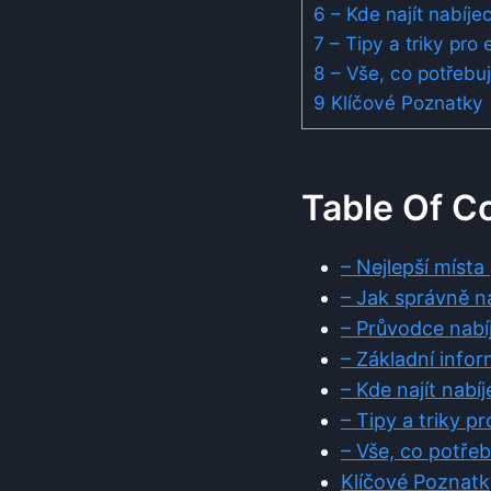
6
– Kde najít nabíjec
7
– Tipy a triky pro 
8
– Vše, co potřebuj
9
Klíčové Poznatky
Table Of C
– Nejlepší místa
– Jak správně na
– Průvodce nabíj
– Základní infor
– Kde najít nabí
– Tipy a triky p
– Vše, co potřeb
Klíčové Poznatk