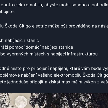
 tohoto elektromobilu, abyste mohli snadno a pohodln
ebujete.
lu Škoda Citigo electric může být prováděno na násle
h nabíjecích stanic
áži pomocí domácí nabíjecí stanice
ebo vybraných místech s nabíjecí infrastrukturou
vhodné místo pro připojení napájení, které vám bude 
blémové nabíjení vašeho elektromobilu Škoda Citigo 
te jednoduše připojit a získat maximální výkon z vaš