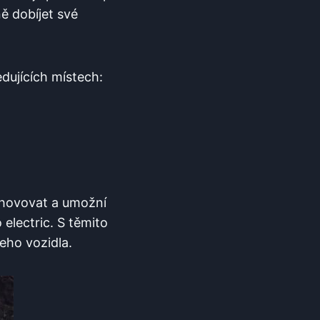
ě dobíjet své
dujících místech:
vyhovovat a umožní
electric. S těmito
eho vozidla.