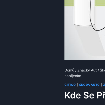
Domů
/
Značky Aut
/
Šk
nabíjením
CITIGO
|
ŠKODA AUTO
|
Kde Se Př