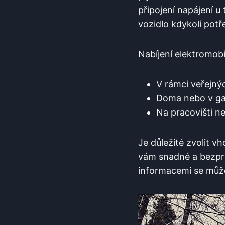
připojení napájení u
vozidlo kdykoli potř
Nabíjení elektromobi
V rámci veřejnýc
Doma nebo v gar
Na pracovišti n
Je důležité zvolit 
vám snadné a bezpro
informacemi se může