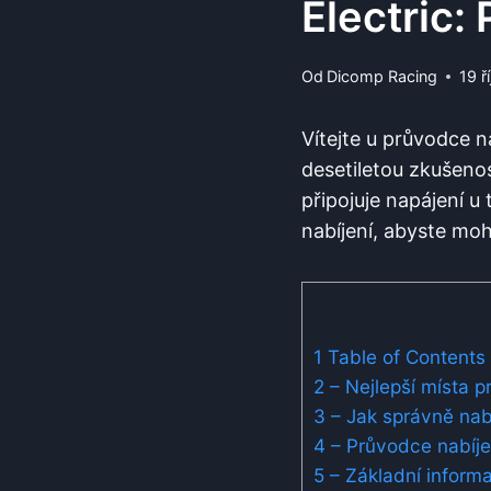
Electric:
Od
Dicomp Racing
19 ř
Vítejte u průvodce n
desetiletou zkušeno
připojuje napájení u
nabíjení, abyste moh
1
Table of Contents
2
– Nejlepší místa pr
3
– Jak správně nabí
4
– Průvodce nabíjen
5
– Základní informa