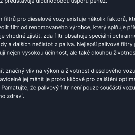
díž představuje dlouhodobou ⁢úsporu ⁣peněz.
 filtrů pro dieselové vozy existuje ‍několik faktorů, k
zvolit filtr od renomovaného výrobce, ​který splňuje př
e vhodné zjistit, zda filtr obsahuje speciální ochranné ‍
dy a dalších nečistot z​ paliva. Nejlepší palivové filtry
tují ​nejen vysokou účinnost, ale také dlouhou životnos
⁢mít značný vliv na výkon a životnost dieselového vozu.
idelně jej ​měnit je proto klíčové pro zajištění optim
Pamatujte, ‍že palivový filtr není pouze součástí vozu,⁣
o‍ zdraví.