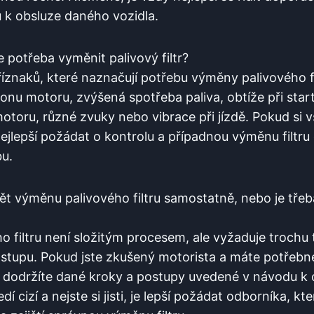
k obsluze daného vozidla.
e potřeba vyměnit palivový filtr?
říznaků, které naznačují ⁣potřebu výměny palivového fi
onu motoru, zvýšená‌ spotřeba paliva, obtíže při‍ star
otoru, různé zvuky nebo ⁢vibrace⁣ při ‌jízdě.‍ Pokud si
nejlepší požádat o kontrolu ‌a případnou výměnu filtr
u.
t výměnu​ palivového filtru ​samostatně, nebo je třeb
o filtru není složitým procesem, ale vyžaduje troch
tupu. ⁢Pokud jste‍ zkušený motorista a máte potřebn
 dodržíte dané kroky a postupy ‍uvedené v návodu k⁤ 
dí cizí a nejste​ si jisti, je​ lepší požádat odborníka, 