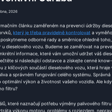
ubna, 2026
formačním článku zaměřeném​ na prevenci údržby​ diese
 prvků,
který je třeba ⁢pravidelně kontrolovat
a‌ vyměňov
poskytneme odborné⁢ rady a směrnice ohledně toho,
tr u dieselového vozu. Budeme se zaměřovat na preven
étní informace,⁣ které ‌vám umožní ⁤udržet ​váš diese
ečtěte si následující odstavce a získejte cenné know
nou z klíčových součástí dieselového vozu, která hraje 
aliva a správném‍ fungování celého systému. ​Správná 
pro optimální výkon a životnost vašeho vozidla. Ale kdy 
o filtru?
gnálů, které naznačují ​potřebu‍ výměny palivového filtr
⁣ ztráta výkonu ⁤motoru, problémy s rozjezdem,⁤ nepr