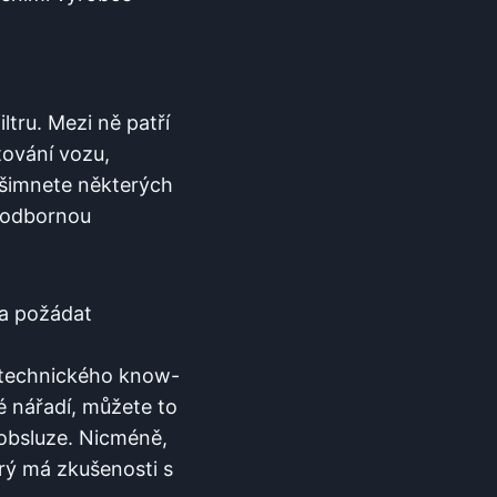
ltru. Mezi ně patří
tování vozu,
 všimnete ⁢některých
u odbornou
a ‌požádat
u technického know-
é nářadí, můžete to
obsluze. ⁣Nicméně,
který má zkušenosti s