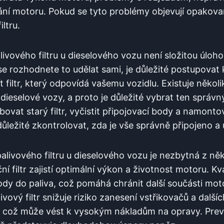
ní motoru. Pokud se tyto ‌problémy objevují opakovaně
ltru.
vového ‍filtru u‍ dieselového vozu není složitou úloh
se rozhodnete to udělat ⁣sami,⁤ je důležité postupovat
t filtr, který‍ odpovídá‌ vašemu vozidlu. Existuje něko
o dieselové vozy, a proto ‌je důležité vybrat‌ ten ‌správ
bovat starý filtr, vyčistit připojovací body a namontova
důležité zkontrolovat, zda je vše správně připojeno a
livového filtru u ​dieselového vozu je nezbytná z ně
í filtr zajistí optimální výkon⁤ a životnost motoru. Kval
ody do paliva, což pomáhá chránit další‍ součásti mot
ivový filtr⁢ snižuje riziko zanesení ‍vstřikovačů a​ dalších
 což ‌může vést k ⁤vysokým nákladům na opravy. Prev