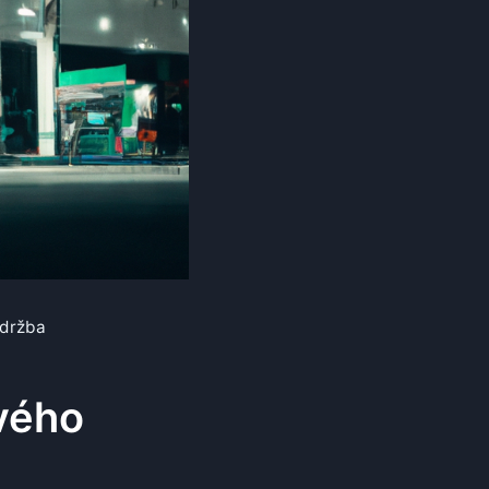
údržba
ového