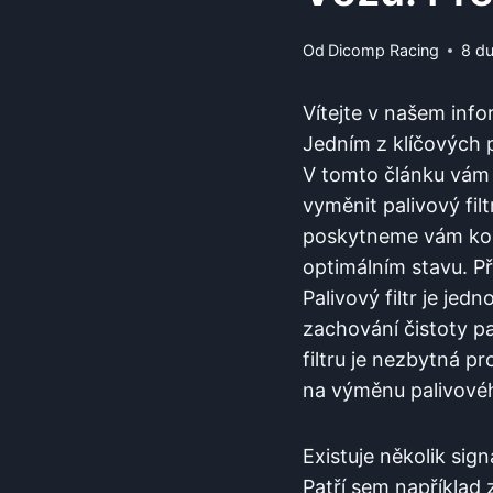
Od
Dicomp Racing
8 d
Vítejte ⁤v našem ⁢in
Jedním z‌ klíčových
V tomto článku vám 
vyměnit palivový fil
poskytneme vám konkr
optimálním stavu. Př
Palivový filtr je jed
zachování⁣ čistoty p
filtru​ je nezbytná‌ 
na ‍výměnu palivovéh
Existuje ‌několik ‍si
Patří​ sem například