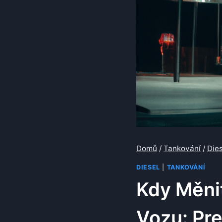
Domů
/
Tankování
/
Dies
DIESEL
|
TANKOVÁNÍ
Kdy Měnit
Vozu: Pr