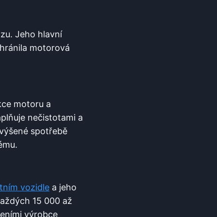
ozu. Jeho hlavní
e chránila motorová
nkce motoru ‍a
aplňuje nečistotami a
zvýšené spotřebě
tému.
tním ​vozidle
a jeho​
aždých ‍15 000 až
učeními výrobce