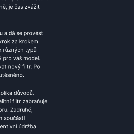
, ‌je čas zvážit
ou a dá se provést
 krok za‍ krokem.
lik různých typů
ný pro váš model.
t nový filtr. ⁣Po
 utěsněno.
kolika důvodů.
itní filtr ⁢zabraňuje
oru. Zadruhé,
​ součástí‌
entivní údržba