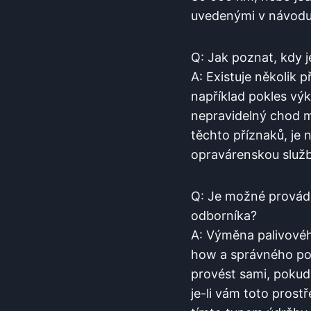
uvedenými v návodu 
Q: Jak poznat, kdy j
A: Existuje několik p
například pokles výk
⁣nepravidelný​ chod m
těchto příznaků, je 
opravárenskou služb
Q:​ Je možné provádě
odborníka?
A: Výměna palivovéh
how a správného pos
⁤provést sami, pokud
je-li vám toto prostře