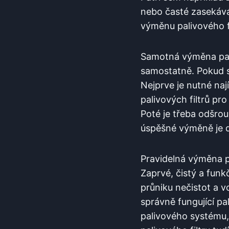
nebo⁢ časté zasekává
výměnu⁣ palivového fi
Samotná ​výměna pali
samostatně.​ Pokud‍ 
Nejprve je nutné nají
palivových⁤ filtrů pr
Poté⁣ je třeba odšrou
⁤úspěšné výměně je ⁤
Pravidelná výměna pa
Zaprvé, čistý a funkčn
průniku nečistot a v
správně ⁤fungující pal
palivového systému,