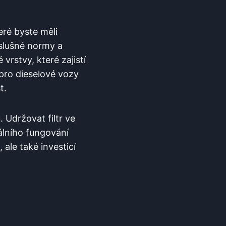
teré byste měli
íslušné normy a
vrstvy, které ‍zajistí
⁣ pro⁣ dieselové vozy
t.
 Udržovat filtr ve
álního​ fungování
 ale také investicí