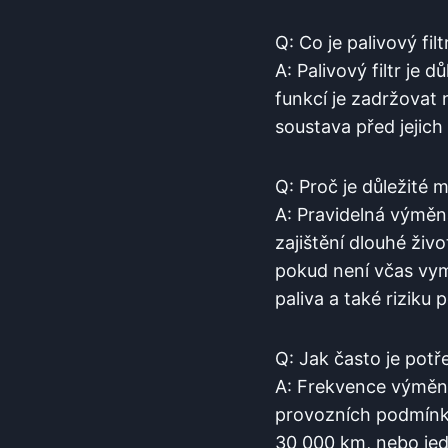
Q: Co⁢ je palivový fi
A:⁣ Palivový filtr je
funkcí je⁢ zadržovat⁢
soustava před jejich
Q: Proč je důležité m
A: Pravidelná výměna 
zajištění​ dlouhé ži
​pokud​ není včas v
paliva a také riziku
Q: Jak často je potře
A: Frekvence výměny p
provozních‌ podmínk
30 000 km, ⁢nebo ⁢je