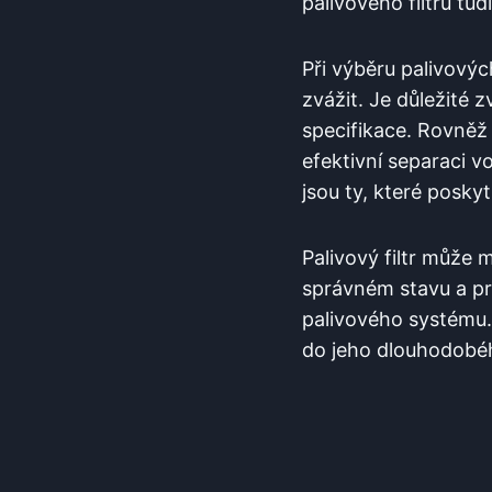
palivového filtru tu
Při výběru palivových
zvážit. Je důležité 
specifikace. Rovněž j
efektivní separaci‌ vo
jsou‌ ty, které posky
Palivový filtr může 
správném stavu a prav
palivového systému. ⁢
do⁢ jeho dlouhodobéh