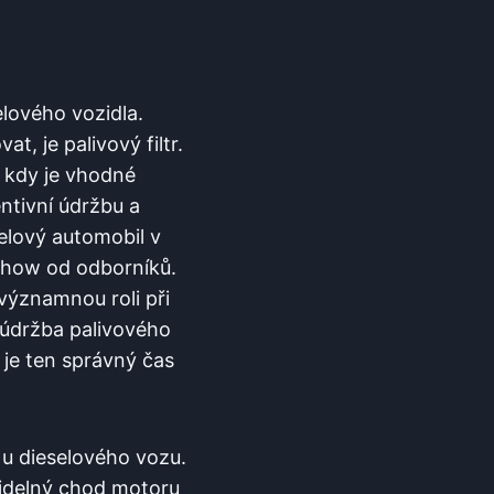
lového vozidla.⁢
at, je palivový filtr.
 kdy je vhodné
tivní údržbu a‍
lový ‌automobil v⁣
-how od odborníků.‍
významnou roli ‌při
⁤údržba‌ palivového
je ten správný‌ čas ​
u u dieselového vozu.
avidelný chod motoru