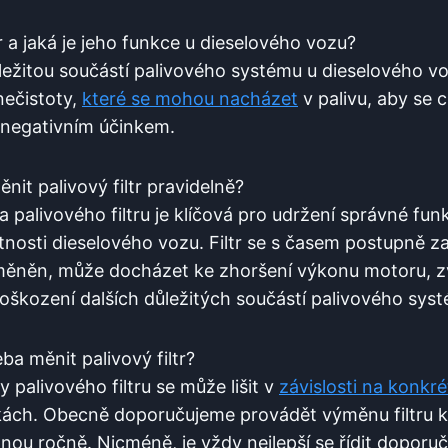
ltr a jaká je⁤ jeho funkce u dieselového vozu?
 důležitou součástí⁣ palivového systému u dieselového v
 nečistoty,
které se mohou​ nacházet
‌v palivu, ‍aby ‌s
 negativním ⁤účinkem.
ěnit palivový filtr ⁤pravidelně?
palivového⁣ filtru‍ je klíčová ‍pro ‍udržení správné fu
votnosti dieselového vozu. Filtr se s‍ časem postupně z
yměněn, může ⁣docházet ⁤ke zhoršení výkonu motoru, 
 poškození dalších důležitých​ součástí palivového sys
ba ‌měnit palivový filtr?
alivového ⁤filtru se⁤ může lišit‍ v
závislosti na konkré
ách. Obecně doporučujeme provádět výměnu filtru ‍k
dnou‍ ročně. Nicméně, je vždy nejlepší se řídit dopor