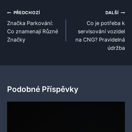
Navigace
PŘEDCHOZÍ
DALŠÍ
Pro
Značka Parkování:
Co je potřeba k
Co znamenají Různé
servisování vozidel
Příspěvek
Značky
na CNG? Pravidelná
údržba
Podobné Příspěvky