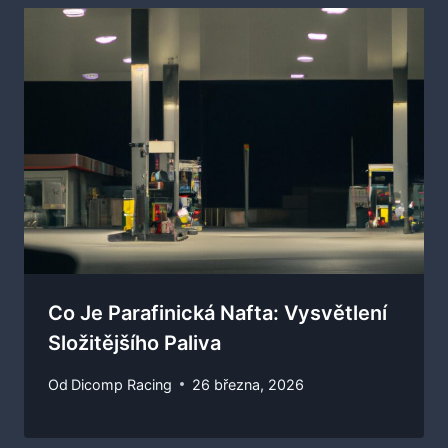
Co Je Parafinická Nafta: Vysvětlení
Složitějšího Paliva
Od
Dicomp Racing
26 března, 2026